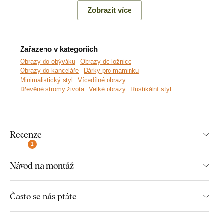
pevný základ, z něhož vyrůstá bohatý a živý příběh.
Zobrazit více
Hlavní výhody produktu:
Zařazeno v kategoriích
Obrazy do obýváku
Obrazy do ložnice
Originální vyřezávaná dekorace
Obrazy do kanceláře
Dárky pro maminku
Minimalistický styl
Vícedílné obrazy
3D efekt díky 3 mm silnému materiálu
Dřevěné stromy života
Velké obrazy
Rustikální styl
K výběru mnoho dekorů a rozměrů
Jednoduchá montáž na zeď
Recenze
Ekologická výroba ze dřeva
1
Návod na montáž
Rozměry jednotlivých částí výrobku:
Často se nás ptáte
U velikostní varianty 66x47 cm je rozměr jednoho dílu
obrazu 21x47 cm.