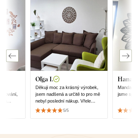
Oľga I.
Hana 
s
Děkuji moc za krásný výrobek,
Mandala j
racování,
jsem nadšená a určitě to pro mě
jsme spok
e na
nebyl poslední nákup. Vřele
uji
doporučuji!
5/5