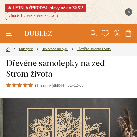
🔥 LETNÍ VÝPRODEJ: slevy až do 30 %!
Zůstává -
21h
:
39m
:
55v
Kategorie
Dekorace do bytu
Dřevěné stromy života
Dřevěné samolepky na zeď -
Strom života
(
1 recenze
)
Model:
BD-SZ-36