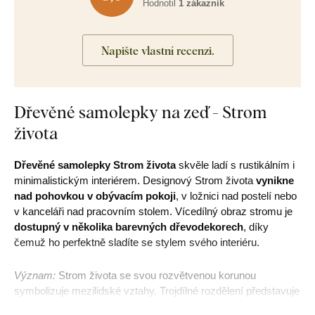
Hodnotil
1 zákazník
Napište vlastní recenzi.
Dřevěné samolepky na zeď - Strom
života
Dřevěné samolepky Strom života
skvěle ladí s rustikálním i
minimalistickým interiérem. Designový Strom života
vynikne
nad pohovkou v obývacím pokoji
, v ložnici nad postelí nebo
v kanceláři nad pracovním stolem. Vícedílný obraz stromu je
dostupný v několika barevných dřevodekorech
, díky
čemuž ho perfektně sladíte se stylem svého interiéru.
Význam:
Strom života se svou rozvětvenou korunou
symbolizuje mezilidské vztahy. Trojdílné rozdělení představuje
minulost, přítomnost a budoucnost, přičemž kmen uprostřed je