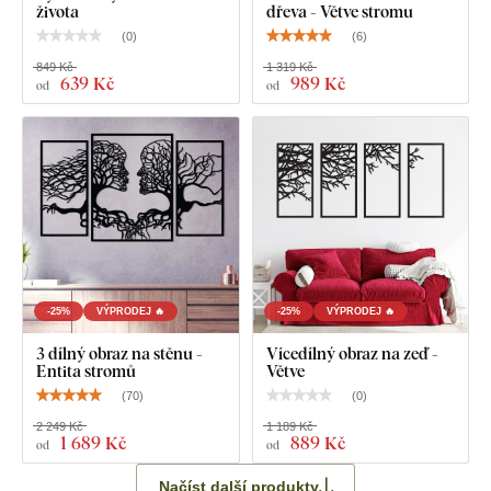
života
dřeva - Větve stromu
Poznámka
: Uvedené rozměry jsou rozměry po nalepení na
(
0
)
(
6
)
zeď jako na ilustračním obrázku.
849 Kč
1 319 Kč
639 Kč
989 Kč
od
od
-25%
VÝPRODEJ 🔥
-25%
VÝPRODEJ 🔥
3 dílný obraz na stěnu -
Vícedílný obraz na zeď -
Entita stromů
Větve
(
70
)
(
0
)
2 249 Kč
1 189 Kč
1 689 Kč
889 Kč
od
od
Načíst další produkty