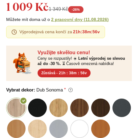
1 009 Kč
1 349 Kč
-
26
%
Můžete mít doma už o
2 pracovní dny
(
11.08.2026
)
Výprodejová cena končí za
21h
:
38m
:
55v
Využijte skvělou cenu!
Ceny se rozpustily! ☀️
Letní výprodej se slevou
až do -30 %.
⏳ Časově omezená nabídka!
Zůstává -
21h
:
38m
:
55v
Vybrat dekor:
Dub Sonoma