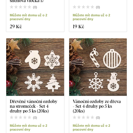
snehová vločka 17
(
0
)
(
0
)
Můžete mít doma už o 2
Můžete mít doma už o 2
pracovní dny
pracovní dny
29 Kč
19 Kč
Dřevěné vánoční ozdoby
Vánoční ozdoby ze dřeva
na stromeček - Set 4
- Set 4 druhy po 5 ks
druhy po 5 ks (20ks)
(20ks)
(
0
)
(
0
)
Můžete mít doma už o 2
Můžete mít doma už o 2
pracovní dny
pracovní dny