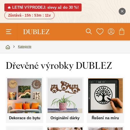
🔥 LETNÍ VÝPRODEJ: slevy až do 30 %!
Zůstává -
15h
:
53m
:
10v
Kategorie
Dřevěné výrobky DUBLEZ
Dekorace do bytu
Originální dárky
Řešení na míru