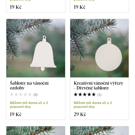
19 Kč
19 Kč
Šablony na vánoční
Kreativní vánoční výřezy
ozdoby
- Dřevěné šablony
(
0
)
(
1
)
Můžete mít doma už o 2
Můžete mít doma už o 2
pracovní dny
pracovní dny
19 Kč
29 Kč