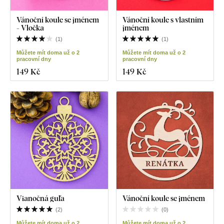
Vánoční koule se jménem
Vánoční koule s vlastním
- Vločka
jménem
(
1
)
(
1
)
Můžete mít doma už o 2
Můžete mít doma už o 2
pracovní dny
pracovní dny
149 Kč
149 Kč
Vianočná guľa
Vánoční koule se jménem
(
2
)
(
0
)
Můžete mít doma už o 2
Můžete mít doma už o 2