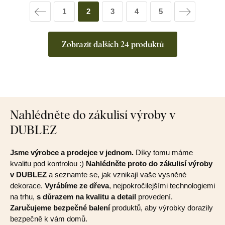
1
2
3
4
5
Zobrazit dalších 24 produktů
Nahlédněte do zákulisí výroby v
DUBLEZ
Jsme výrobce a prodejce v jednom.
Díky tomu máme
kvalitu pod kontrolou :)
Nahlédněte proto do zákulisí výroby
v DUBLEZ
a seznamte se, jak vznikají vaše vysněné
dekorace.
Vyrábíme ze dřeva
, nejpokročilejšími technologiemi
na trhu,
s důrazem na kvalitu a detail
provedení.
Zaručujeme bezpečné balení
produktů, aby výrobky dorazily
bezpečně k vám domů.