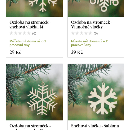
Ozdoba na stromček -
Ozdoba na stromček -
snehová vločka 14
Vianočné vločky
(
0
)
(
0
)
Můžete mít doma už o 2
Můžete mít doma už o 2
pracovní dny
pracovní dny
29 Kč
29 Kč
Ozdoba na stromček -
Sněhová vločka - šablona