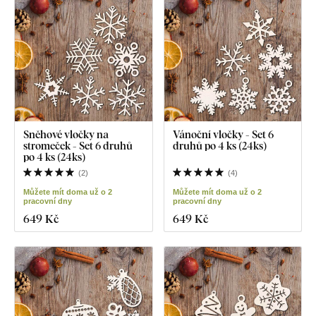
Sněhové vločky na
Vánoční vločky - Set 6
stromeček - Set 6 druhů
druhů po 4 ks (24ks)
po 4 ks (24ks)
(
2
)
(
4
)
Můžete mít doma už o 2
Můžete mít doma už o 2
pracovní dny
pracovní dny
649 Kč
649 Kč