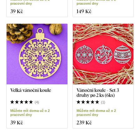
pracovní dny
pracovní dny
39 Kč
149 Kč
Velká vánoční koule
Vánoční koule - Set 3
druhy po 2 ks (6ks)
(
4
)
(
1
)
Můžete mít doma už o 2
Můžete mít doma už o 2
pracovní dny
pracovní dny
39 Kč
239 Kč