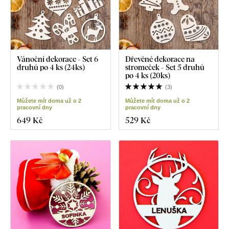
Vánoční dekorace - Set 6
Dřevěné dekorace na
druhů po 4 ks (24ks)
stromeček - Set 5 druhů
po 4 ks (20ks)
(
0
)
(
3
)
Můžete mít doma už o 2
Můžete mít doma už o 2
pracovní dny
pracovní dny
649 Kč
529 Kč