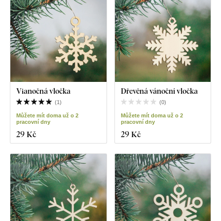
Vianočná vločka
Dřevěná vánoční vločka
(
1
)
(
0
)
Můžete mít doma už o 2
Můžete mít doma už o 2
pracovní dny
pracovní dny
29 Kč
29 Kč