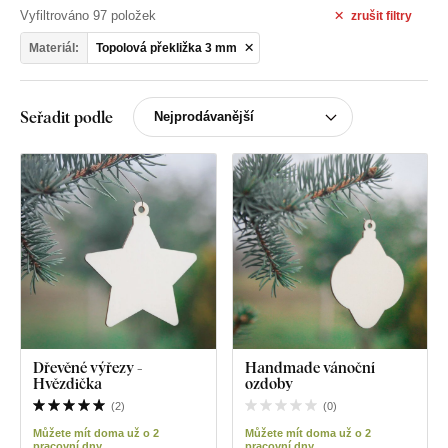
Vyfiltrováno 97 položek
zrušit
filtry
Materiál:
Topolová překližka 3 mm
Seřadit podle
Dřevěné výřezy -
Handmade vánoční
Hvězdička
ozdoby
(
2
)
(
0
)
Můžete mít doma už o 2
Můžete mít doma už o 2
pracovní dny
pracovní dny