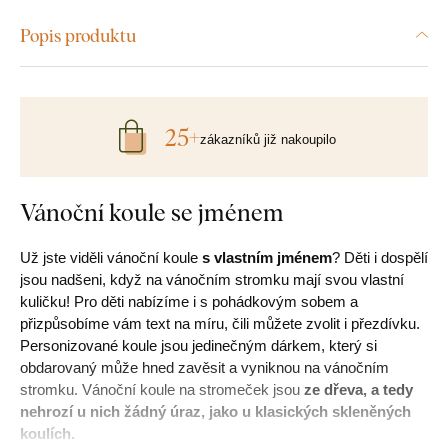
Popis produktu
25+
zákazníků již nakoupilo
Vánoční koule se jménem
Už jste viděli vánoční koule
s vlastním jménem
? Děti i dospělí
jsou nadšeni, když na vánočním stromku mají svou vlastní
kuličku! Pro děti nabízíme i s pohádkovým sobem a
přizpůsobíme vám text na míru, čili můžete zvolit i přezdívku.
Personizované koule jsou jedinečným dárkem, který si
obdarovaný může hned zavěsit a vyniknou na vánočním
stromku. Vánoční koule na stromeček jsou
ze dřeva, a tedy
nehrozí u nich žádný úraz, jako u klasických skleněných
koulích.