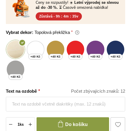
Ceny se rozpustily! ☀️
Letní výprodej se slevou
až do -30 %.
⏳ Časově omezená nabídka!
Zůstává -
9h
:
4m
:
34v
Vybrat dekor:
Topolová překližka
+40 Kč
+40 Kč
+40 Kč
+40 Kč
+40 Kč
+40 Kč
Text na ozdobě
Počet zbývajících znaků: 12
Do košíku