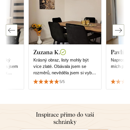
Zuzana K.
Pavlína
Široký
Krásný obraz, listy mohly být
Naprostá 
nala jsem
více zlaté. Obávala jsem se
mích před
la k
rozměrů, nevěděla jsem si vybrat
áž ve
jakou velikost obrazu, ale
5/5
dokonale pasuje a ladí k nábytku.
Inspirace přímo do vaší
schránky