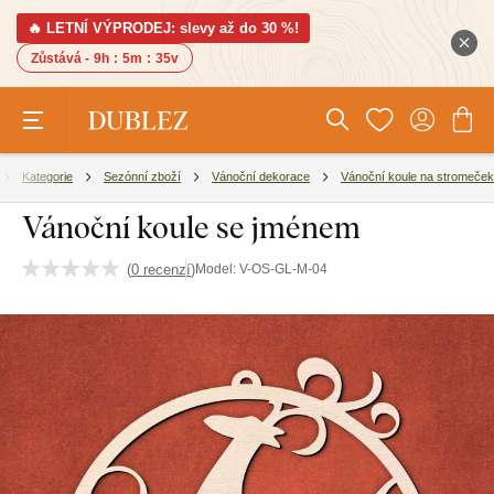
🔥 LETNÍ VÝPRODEJ: slevy až do 30 %!
Zůstává -
9h
:
5m
:
35v
Kategorie
Sezónní zboží
Vánoční dekorace
Vánoční koule na stromeček
Vánoční koule se jménem
(
0 recenzí
)
Model:
V-OS-GL-M-04