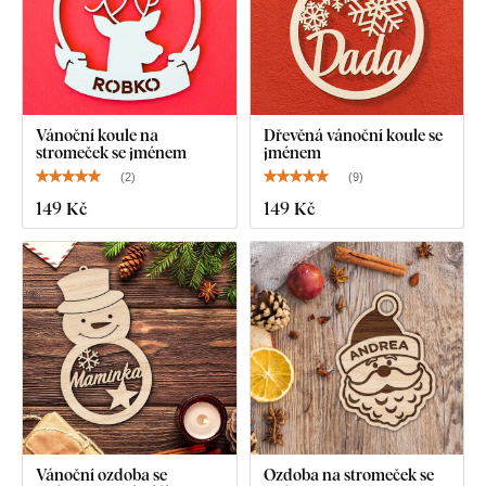
Vánoční koule na
Dřevěná vánoční koule se
stromeček se jménem
jménem
(
2
)
(
9
)
149 Kč
149 Kč
Vánoční ozdoba se
Ozdoba na stromeček se