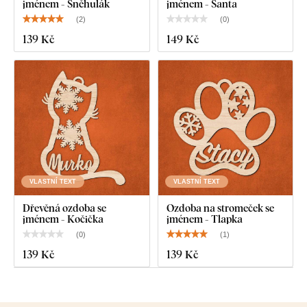
jménem - Sněhulák
jménem - Santa
(
2
)
(
0
)
139 Kč
149 Kč
VLASTNÍ TEXT
VLASTNÍ TEXT
Dřevěná ozdoba se
Ozdoba na stromeček se
jménem - Kočička
jménem - Tlapka
(
0
)
(
1
)
139 Kč
139 Kč