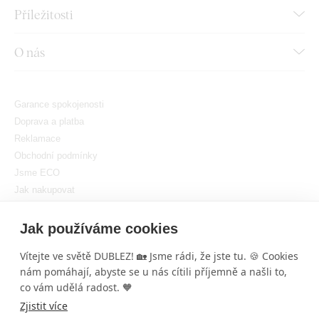
Příležitosti
O nás
Garance spokojenosti
Doprava a platba
Reklamace
Obchodní podmínky
Jsme ECO
Jak nakupovat
GDPR
Nastavit cookies
Jak používáme cookies
Vítejte ve světě DUBLEZ! 🏡 Jsme rádi, že jste tu. 🍪 Cookies
nám pomáhají, abyste se u nás cítili příjemně a našli to,
co vám udělá radost. 🧡
Zjistit více