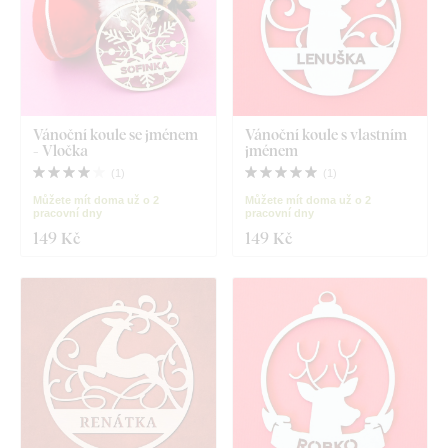
Vánoční koule se jménem
Vánoční koule s vlastním
- Vločka
jménem
(
1
)
(
1
)
Můžete mít doma už o 2
Můžete mít doma už o 2
pracovní dny
pracovní dny
149 Kč
149 Kč