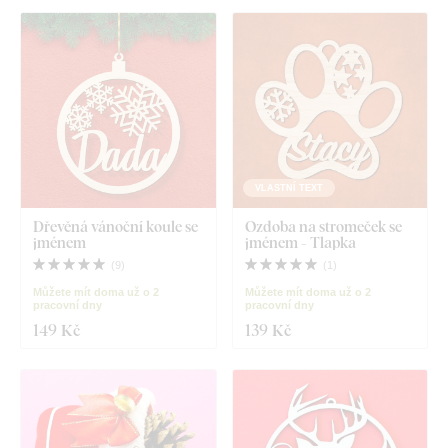
VLASTNÍ TEXT
Dřevěná vánoční koule se
Ozdoba na stromeček se
jménem
jménem - Tlapka
(
9
)
(
1
)
Můžete mít doma už o 2
Můžete mít doma už o 2
pracovní dny
pracovní dny
149 Kč
139 Kč