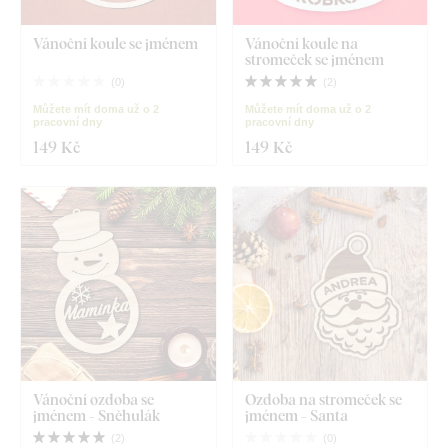
Vánoční koule se jménem
Vánoční koule na
stromeček se jménem
(
0
)
(
2
)
Můžete mít doma už o 2
Můžete mít doma už o 2
pracovní dny
pracovní dny
149 Kč
149 Kč
Vánoční ozdoba se
Ozdoba na stromeček se
jménem - Sněhulák
jménem - Santa
(
2
)
(
0
)