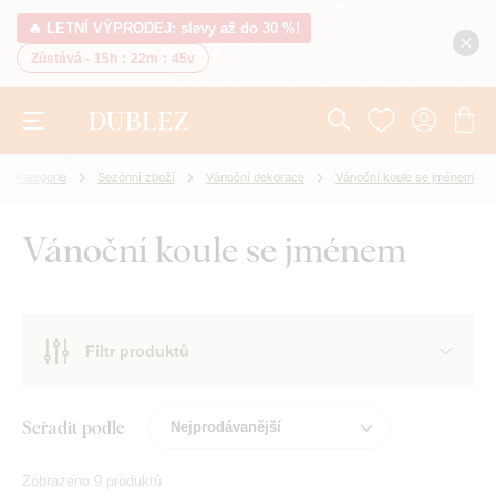
🔥 LETNÍ VÝPRODEJ: slevy až do 30 %!
Zůstává -
15h
:
22m
:
45v
Kategorie
Sezónní zboží
Vánoční dekorace
Vánoční koule se jménem
Vánoční koule se jménem
Filtr produktů
Seřadit podle
Zobrazeno 9 produktů