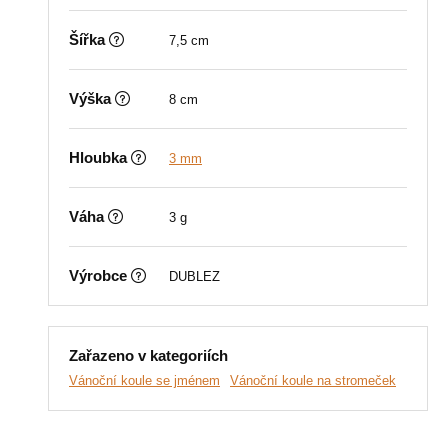
Šířka
7,5 cm
Výška
8 cm
Hloubka
3 mm
Váha
3 g
Výrobce
DUBLEZ
Zařazeno v kategoriích
Vánoční koule se jménem
Vánoční koule na stromeček