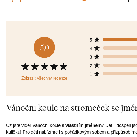
5
5,0
4
3
2
1
Zobrazit všechny recenze
Vánoční koule na stromeček se jm
Už jste viděli vánoční koule
s vlastním jménem
? Děti i dospělí 
kuličku! Pro děti nabízíme i s pohádkovým sobem a přizpůsobíme v