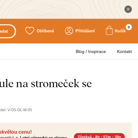
0
Oblíbené
Přihlášení
Košík
edat
Blog / Inspirace
Kontakt
ule na stromeček se
del:
V-OS-GL-M-05
 skvělou cenu!
Zůstává -
8h
:
57m
:
38v
pustily! ☀️
Letní výprodej se slevou