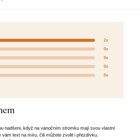
2x
0x
0x
0x
0x
énem
jsou nadšeni, když na vánočním stromku mají svou vlastní
ám text na míru, čili můžete zvolit i přezdívku.