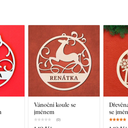
Vánoční koule se
Dřevěná
m
jménem
se jmé
(
0
)