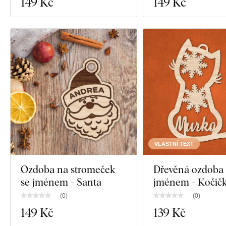
149 Kč
149 Kč
VLASTNÍ TEXT
Ozdoba na stromeček
Dřevěná ozdoba 
se jménem - Santa
jménem - Kočič
(
0
)
(
0
)
149 Kč
139 Kč