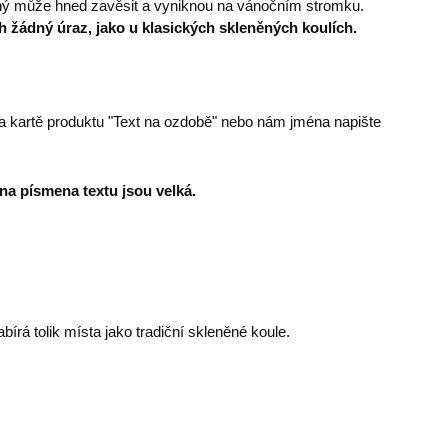
ný může hned zavěsit a vyniknou na vánočním stromku.
ch žádný úraz, jako u klasických skleněných koulích.
na kartě produktu "Text na ozdobě" nebo nám jména napište
na písmena textu jsou velká.
írá tolik místa jako tradiční skleněné koule.