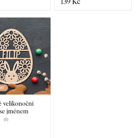
139 Kč
EXT
 velikonoční
 se jménem
(
0
)