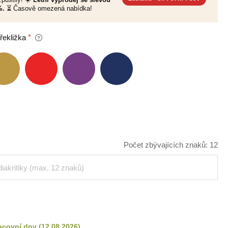
%.
⏳ Časově omezená nabídka!
řekližka
Počet zbývajících znaků: 12
acovní dny
(
12.08.2026
)