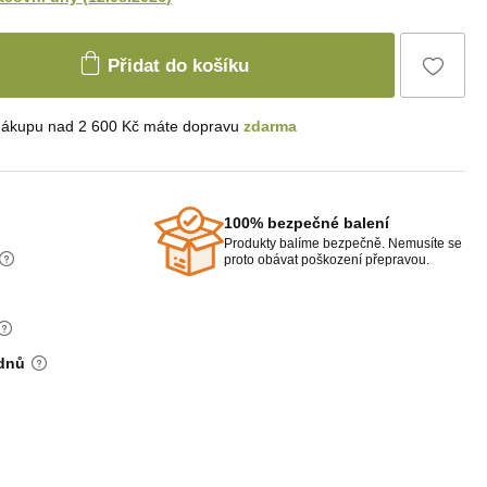
Přidat do košíku
nákupu nad 2 600 Kč máte dopravu
zdarma
100% bezpečné balení
Produkty balíme bezpečně. Nemusíte se
proto obávat poškození přepravou.
 dnů