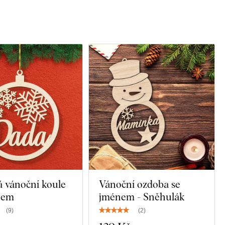
 vánoční koule
Vánoční ozdoba se
nem
jménem - Sněhulák
(
9
)
(
2
)