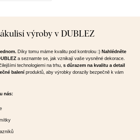
zákulisí výroby v DUBLEZ
jednom.
Díky tomu máme kvalitu pod kontrolou :)
Nahlédněte
 DUBLEZ
a seznamte se, jak vznikají vaše vysněné dekorace.
čilejšími technologiemi na trhu,
s důrazem na kvalitu a detail
ečné balení
produktů, aby výrobky dorazily bezpečně k vám
 u nás:
e
mítky
azníků