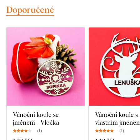
Doporučené
Vánoční koule se
Vánoční koule s
jménem - Vločka
vlastním jméne
(
1
)
(
1
)