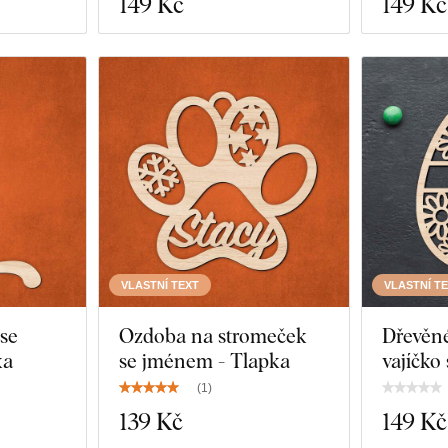
149 Kč
149 Kč
VLASTNÍ TEXT
VLASTNÍ T
se
Ozdoba na stromeček
Dřevěné
ka
se jménem - Tlapka
vajíčko
(
1
)
139 Kč
149 Kč