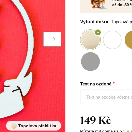
až do -30 
Vybrat dekor:
Topolová p
Text na ozdobě
149 Kč
Topolová překližka
Můžete mít doma už o
3 pr