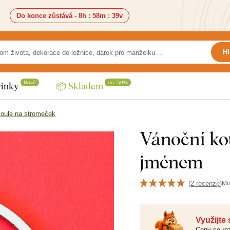
Do konce zůstává -
8h
:
58m
:
37v
Hl
Nové
do -50%
inky
📦 Skladem
oule na stromeček
Vánoční ko
jménem
(
2 recenze
)
Mo
Využijte
Ceny se roz