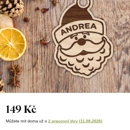
149 Kč
Můžete mít doma už o
2 pracovní dny
(
11.08.2026
)