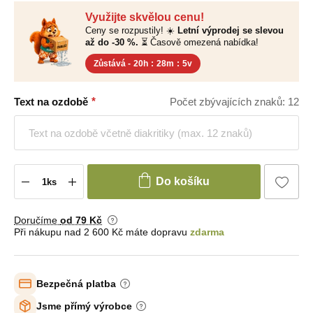
Využijte skvělou cenu!
Ceny se rozpustily! ☀️
Letní výprodej se slevou
až do -30 %.
⏳ Časově omezená nabídka!
Zůstává -
20h
:
28m
:
4v
Text na ozdobě
Počet zbývajících znaků: 12
Do košíku
Doručíme
od 79 Kč
Při nákupu nad 2 600 Kč máte dopravu
zdarma
Bezpečná platba
Jsme přímý výrobce