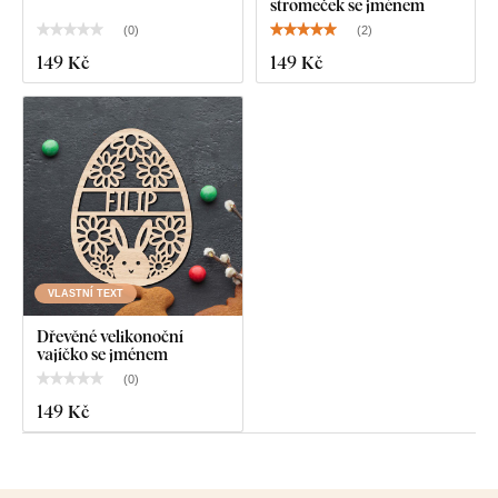
stromeček se jménem
(
0
)
(
2
)
149 Kč
149 Kč
VLASTNÍ TEXT
Dřevěné velikonoční
vajíčko se jménem
(
0
)
149 Kč