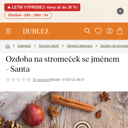
🔥 LETNÍ VÝPRODEJ: slevy až do 30 %!
Zůstává -
20h
:
29m
:
4v
Kategorie
Sezónní zboží
Vánoční dekorace
Ozdoby na stromek
Ozdoba na stromeček se jménem
- Santa
(
0 recenzí
)
Model:
V-OS-GL-M-07