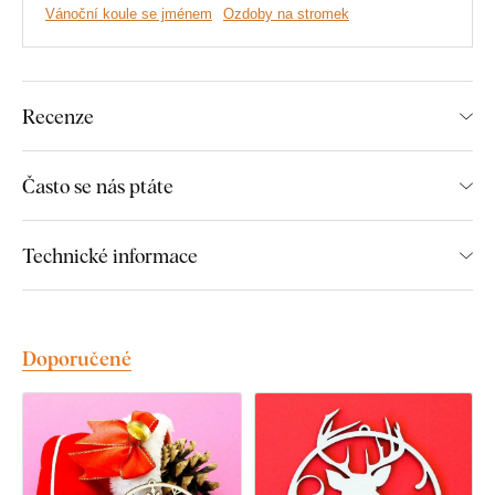
pole na kartě produktu "Text na ozdobě".
Vánoční koule se jménem
Ozdoby na stromek
Vyřezaný text na ozdobě obsahuje veškerou diakritiku
(max. do 12 znaků).
Recenze
Dodací doba 1-3 dny.
Často se nás ptáte
Vánoční Santa je vyroben z
3,5 mm bukové překližky.
Díky nízké tloušťce se vánoční ozdoba jednoduše skladuje a
Technické informace
nezabírá tolik místa jako tradiční skleněné ozdoby.
Doporučené