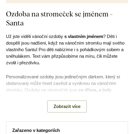
Ozdoba na stromeček se jménem -
Santa
Už jste viděli vánoční ozdoby
s vlastním jménem
? Děti i
dospělí jsou nadšeni, když na vánočním stromku mají svého
vlastního Santu! Pro děti nabízíme i s pohádkovým sobem a
sněhulákem. Text vám přizpůsobíme na míru, čili můžete
zvolit i přezdívku.
Personalizované ozdoby jsou jedinečným dárkem, který si
obdarovaný může hned zavěsit a vyniknou na vánočním
stromku. Ozdoby na stromeček jsou
ze dřeva, a tedy
nehrozí u nich žádný úraz, jako u klasických skleněných
ozdobách.
Zobrazit více
Postup objednání vánočního Santu se jménem:
Zařazeno v kategoriích
Jednotlivé jméno / jména nám napište do textového