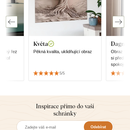
Květa
Dagmar
řesný řez
Pěkná kvalita, uklidňující obraz
Obraz vyp
ji to!
si předst
spokojená
5/5
Inspirace přímo do vaší
schránky
Odebírat