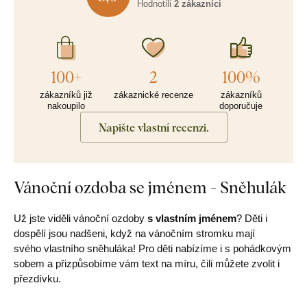
Hodnotili
2 zákazníci
100+
2
100%
zákazníků již
zákaznické recenze
zákazníků
nakoupilo
doporučuje
Napište vlastní recenzi.
Vánoční ozdoba se jménem - Sněhulák
Už jste viděli vánoční ozdoby
s vlastním jménem
? Děti i
dospělí jsou nadšeni, když na vánočním stromku mají
svého vlastního sněhuláka! Pro děti nabízíme i s pohádkovým
sobem a přizpůsobíme vám text na míru, čili můžete zvolit i
přezdívku.