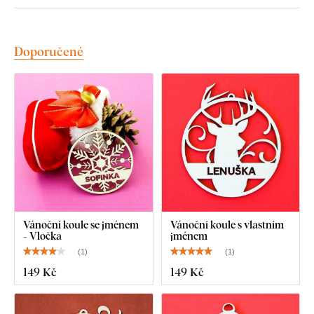
Doporučené
Vánoční koule se jménem
Vánoční koule s vlastním
- Vločka
jménem
(
1
)
(
1
)
149 Kč
149 Kč