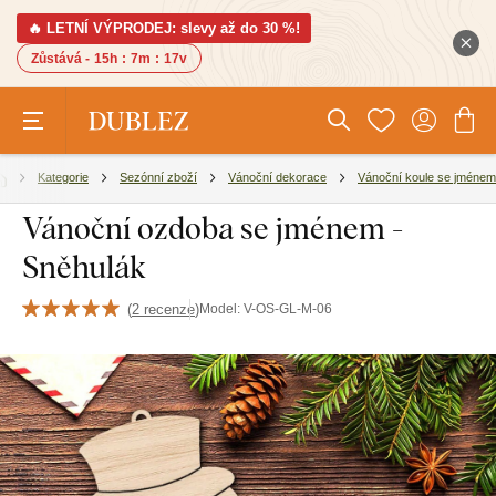
🔥 LETNÍ VÝPRODEJ: slevy až do 30 %!
Zůstává -
15h
:
7m
:
16v
Kategorie
Sezónní zboží
Vánoční dekorace
Vánoční koule se jménem
Vánoční ozdoba se jménem -
Sněhulák
(
2 recenze
)
Model:
V-OS-GL-M-06