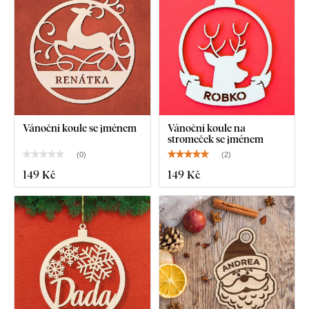
Vánoční koule se jménem
Vánoční koule na
stromeček se jménem
(
0
)
(
2
)
149 Kč
149 Kč