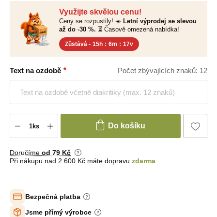
Využijte skvělou cenu!
Ceny se rozpustily! ☀️
Letní výprodej se slevou
až do -30 %.
⏳ Časově omezená nabídka!
Zůstává -
15h
:
6m
:
16v
Text na ozdobě
Počet zbývajících znaků: 12
Do košíku
Doručíme
od 79 Kč
Při nákupu nad 2 600 Kč máte dopravu
zdarma
Bezpečná platba
Jsme přímý výrobce