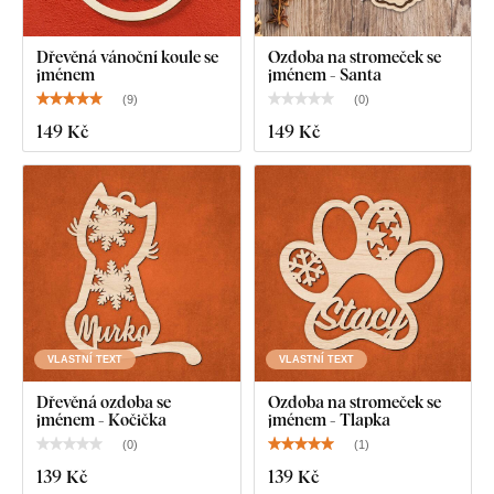
Dřevěná vánoční koule se
Ozdoba na stromeček se
jménem
jménem - Santa
(
9
)
(
0
)
149 Kč
149 Kč
VLASTNÍ TEXT
VLASTNÍ TEXT
Dřevěná ozdoba se
Ozdoba na stromeček se
jménem - Kočička
jménem - Tlapka
(
0
)
(
1
)
139 Kč
139 Kč