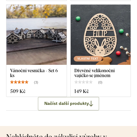
VLASTNÍ TEXT
Vánoční vesnička - Set 6
Dřevěné velikonoční
ks
vajíčko se jménem
(
3
)
(
0
)
509 Kč
149 Kč
Načíst další produkty
Nahlédněte do zákulisí výroby v