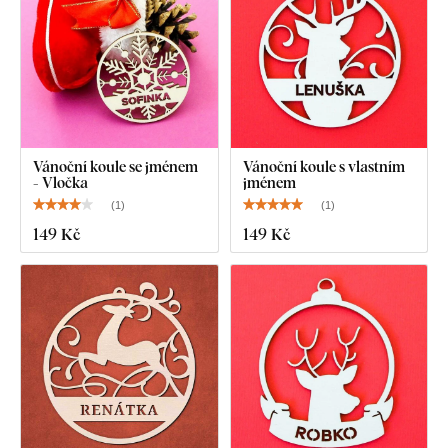
Vánoční koule se jménem
Vánoční koule s vlastním
- Vločka
jménem
(
1
)
(
1
)
149 Kč
149 Kč