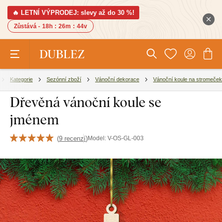
🔥 LETNÍ VÝPRODEJ: slevy až do 30 %!
Zůstává -
18h
:
26m
:
43v
Kategorie
Sezónní zboží
Vánoční dekorace
Vánoční koule na stromeček
Dřevěná vánoční koule se
jménem
(
9 recenzí
)
Model:
V-OS-GL-003