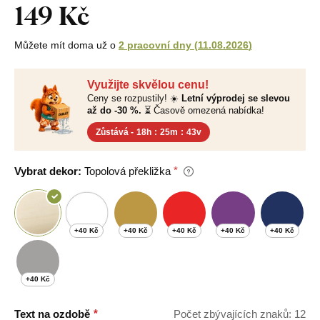
149 Kč
Můžete mít doma už o
2 pracovní dny
(
11.08.2026
)
Využijte skvělou cenu!
Ceny se rozpustily! ☀️
Letní výprodej se slevou
až do -30 %.
⏳ Časově omezená nabídka!
Zůstává -
18h
:
25m
:
42v
Vybrat dekor:
Topolová překližka
+40 Kč
+40 Kč
+40 Kč
+40 Kč
+40 Kč
+40 Kč
Text na ozdobě
Počet zbývajících znaků: 12