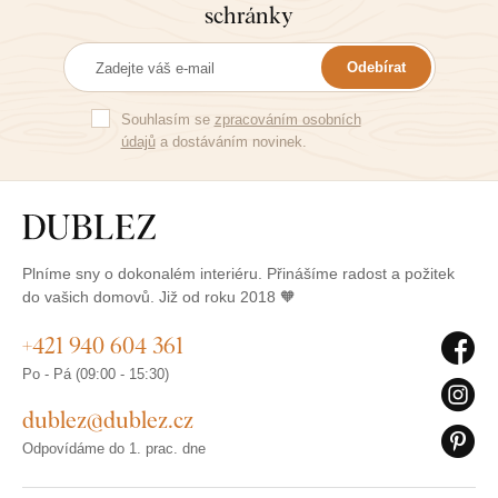
schránky
poslední
Odebírat
Souhlasím se
zpracováním osobních
údajů
a dostáváním novinek.
Plníme sny o dokonalém interiéru. Přinášíme radost a požitek
do vašich domovů. Již od roku 2018 🧡
+421 940 604 361
Po - Pá (09:00 - 15:30)
dublez@dublez.cz
Odpovídáme do 1. prac. dne