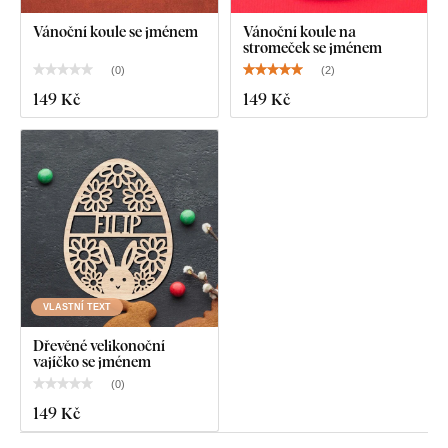
Vánoční koule se jménem
Vánoční koule na
stromeček se jménem
(
0
)
(
2
)
149 Kč
149 Kč
VLASTNÍ TEXT
Dřevěné velikonoční
vajíčko se jménem
(
0
)
149 Kč