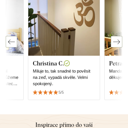
Christina C.
Petra S
dobí
Miluje to, tak snadné to pověsit
Mandala j
a nemůžeme
na zeď, vypadá skvěle. Velmi
děkujeme!
enostech s
spokojený.
zku jsme
5/5
ký dražší.
stí a
tisk a né
kdy zdá,
rvy
Inspirace přímo do vaší
abalené.