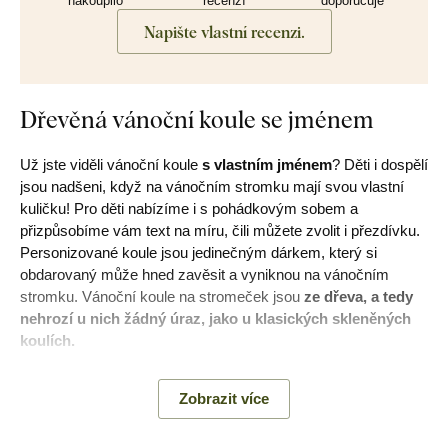
nakoupilo
recenzí
doporučuje
Napište vlastní recenzi.
Dřevěná vánoční koule se jménem
Už jste viděli vánoční koule
s vlastním jménem
? Děti i dospělí
jsou nadšeni, když na vánočním stromku mají svou vlastní
kuličku! Pro děti nabízíme i s pohádkovým sobem a
přizpůsobíme vám text na míru, čili můžete zvolit i přezdívku.
Personizované koule jsou jedinečným dárkem, který si
obdarovaný může hned zavěsit a vyniknou na vánočním
stromku. Vánoční koule na stromeček jsou
ze dřeva, a tedy
nehrozí u nich žádný úraz, jako u klasických skleněných
koulích.
Postup objednání vánoční koule se jménem:
Zobrazit více
Jednotlivé jméno / jména nám napište do textového