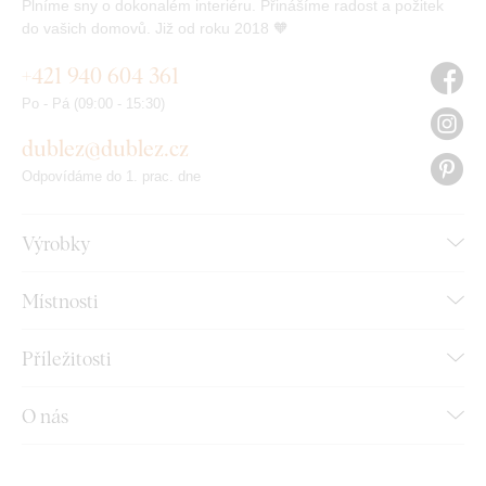
Plníme sny o dokonalém interiéru. Přinášíme radost a požitek
do vašich domovů. Již od roku 2018 🧡
+421 940 604 361
Po - Pá (09:00 - 15:30)
dublez@dublez.cz
Odpovídáme do 1. prac. dne
Výrobky
Místnosti
Příležitosti
O nás