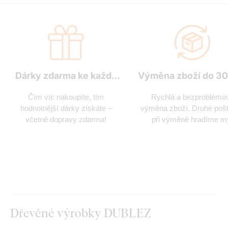
Dárky zdarma ke každé
Výměna zboží do 30
objednávce
Čím víc nakoupíte, tím
Rychlá a bezproblémo
hodnotnější dárky získáte –
výměna zboží. Druhé poš
včetně dopravy zdarma!
při výměně hradíme m
Dřevěné výrobky DUBLEZ