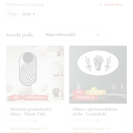
Vyfiltrováno 8 položek
zrušit
filtry
Tvar:
Ovál
Seřadit podle
-25%
3D EFEKT
-25%
VÝPRODEJ 🔥
VÝPRODEJ 🔥
Moderní geometrický
Obraz v provensálském
obraz - Moon Tide
stylu - Levandule
(
0
)
(
0
)
Můžete mít doma už o 2
Můžete mít doma už o 2
pracovní dny
pracovní dny