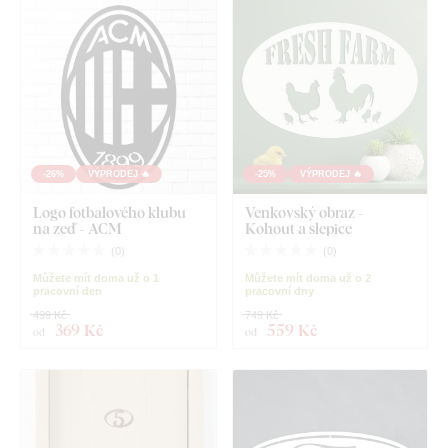
-26%
VÝPRODEJ 🔥
-25%
VÝPRODEJ 🔥
Logo fotbalového klubu
Venkovský obraz -
na zeď - ACM
Kohout a slepice
(
0
)
(
0
)
Můžete mít doma už o 1
Můžete mít doma už o 2
pracovní den
pracovní dny
499 Kč
749 Kč
369 Kč
559 Kč
od
od