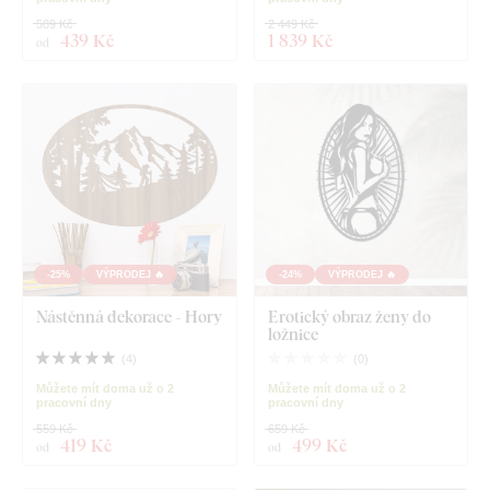
589 Kč
2 449 Kč
439 Kč
1 839 Kč
od
-25%
VÝPRODEJ 🔥
-24%
VÝPRODEJ 🔥
Nástěnná dekorace - Hory
Erotický obraz ženy do
ložnice
(
4
)
(
0
)
Můžete mít doma už o 2
Můžete mít doma už o 2
pracovní dny
pracovní dny
559 Kč
659 Kč
419 Kč
499 Kč
od
od