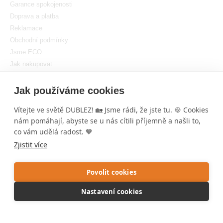
Garance spokojenosti
Doprava a platba
Reklamace
Obchodní podmínky
Jsme ECO
Jak nakupovat
GDPR
Nastavit cookies
Jak používáme cookies
Vítejte ve světě DUBLEZ! 🏡 Jsme rádi, že jste tu. 🍪 Cookies
nám pomáhají, abyste se u nás cítili příjemně a našli to,
co vám udělá radost. 🧡
Zjistit více
Copyright © DUBLEZ 2026 | Všechna práva vyhrazena
Tvorba výkonných internetových obchodů od
RIESENIA
Povolit cookies
Tato stránka je chráněna pomocí reCAPTCHA a používá se
Pravidla
Nastavení cookies
ochrany osobních údajů
spoločnosti Google a jejich
Smluvní
podmínky
.