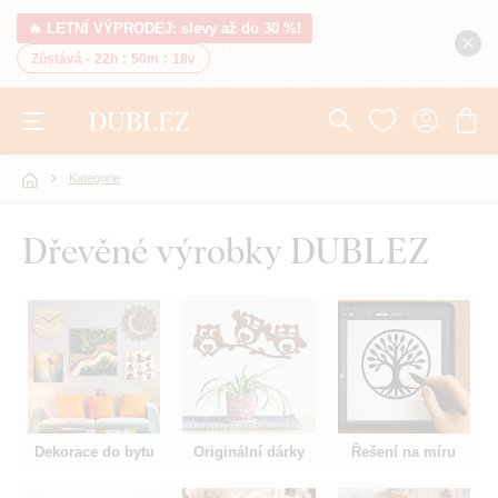
🔥 LETNÍ VÝPRODEJ: slevy až do 30 %!
Zůstává -
22h
:
50m
:
18v
Kategorie
Dřevěné výrobky DUBLEZ
Dekorace do bytu
Originální dárky
Řešení na míru