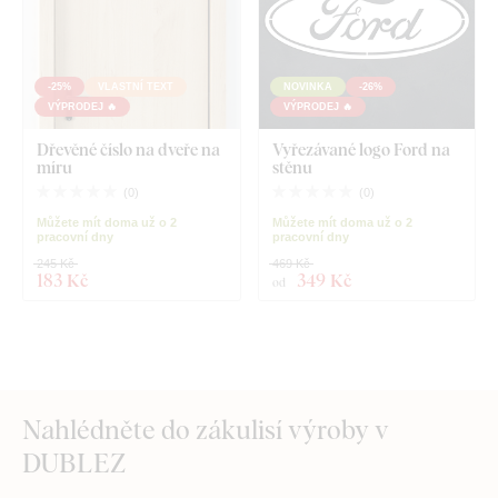
-25%
VLASTNÍ TEXT
NOVINKA
-26%
VÝPRODEJ 🔥
VÝPRODEJ 🔥
Dřevěné číslo na dveře na
Vyřezávané logo Ford na
míru
stěnu
(
0
)
(
0
)
Můžete mít doma už o 2
Můžete mít doma už o 2
pracovní dny
pracovní dny
245 Kč
469 Kč
183 Kč
349 Kč
od
Nahlédněte do zákulisí výroby v
DUBLEZ