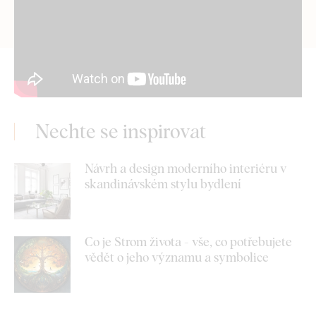
Nechte se inspirovat
Návrh a design moderního interiéru v
skandinávském stylu bydlení
Co je Strom života - vše, co potřebujete
vědět o jeho významu a symbolice