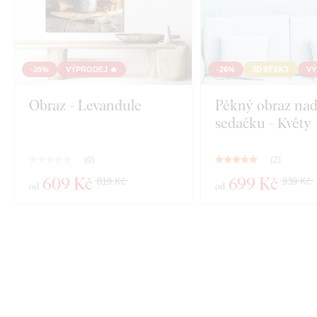
-26%
VÝPRODEJ 🔥
-26%
3D EFEKT
VÝ
Obraz - Levandule
Pěkný obraz na
sedačku - Květy
(
0
)
(
2
)
609 Kč
699 Kč
819 Kč
939 Kč
od
od