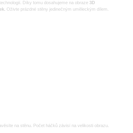
 technologií. Díky tomu dosahujeme na obraze
3D
ek.
Oživte prázdné stěny jedinečným uměleckým dílem.
ěsíte na stěnu. Počet háčků závisí na velikosti obrazu.