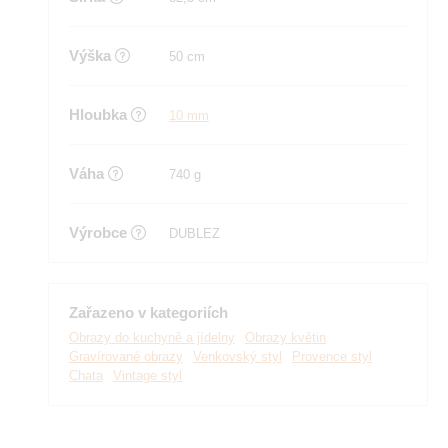
Výška
50 cm
Hloubka
10 mm
Váha
740 g
Výrobce
DUBLEZ
Zařazeno v kategoriích
Obrazy do kuchyně a jídelny
Obrazy květin
Gravírované obrazy
Venkovský styl
Provence styl
Chata
Vintage styl