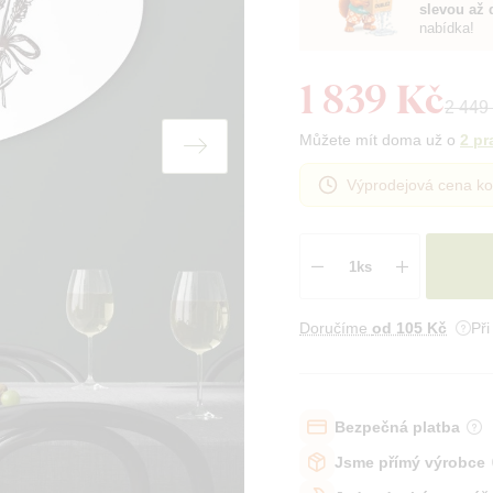
slevou až 
nabídka!
1 839 Kč
2 449
Můžete mít doma už o
2 pr
Výprodejová cena ko
Doručíme
od 105 Kč
Př
Bezpečná platba
Jsme přímý výrobce