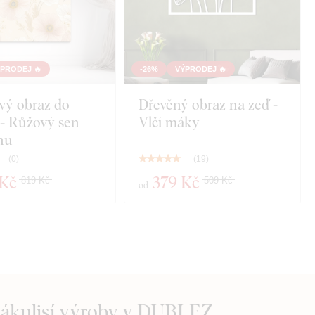
PRODEJ 🔥
-26%
VÝPRODEJ 🔥
vý obraz do
Dřevěný obraz na zeď -
 - Růžový sen
Vlčí máky
nu
(
0
)
(
19
)
 Kč
379 Kč
819 Kč
509 Kč
od
zákulisí výroby v DUBLEZ