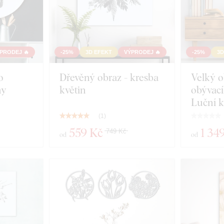
PRODEJ 🔥
-25%
3D EFEKT
VÝPRODEJ 🔥
-25%
3D
o
Dřevěný obraz - kresba
Velký o
ny
květin
obývací
Luční k
(
1
)
559 Kč
1 34
749 Kč
od
od