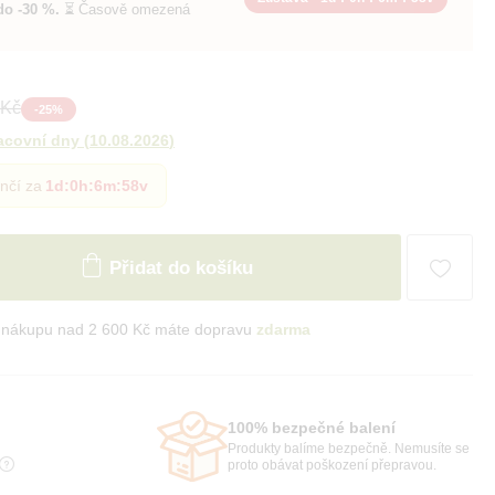
do -30 %.
⏳ Časově omezená
 Kč
-
25
%
acovní dny
(
10.08.2026
)
nčí za
1d
:
0h
:
6m
:
57v
Přidat do košíku
i nákupu nad 2 600 Kč máte dopravu
zdarma
100% bezpečné balení
Produkty balíme bezpečně. Nemusíte se
proto obávat poškození přepravou.