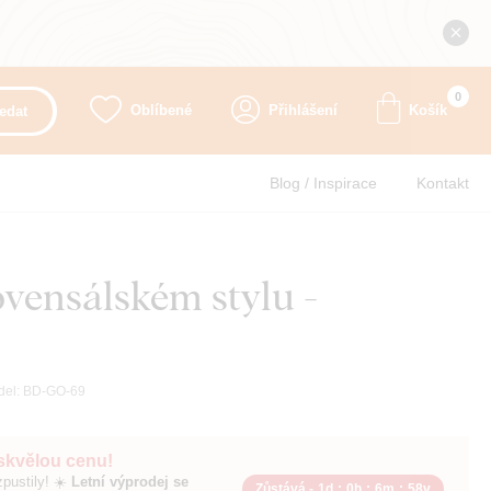
0
Oblíbené
Přihlášení
Košík
edat
Blog / Inspirace
Kontakt
ovensálském stylu -
del:
BD-GO-69
 skvělou cenu!
pustily! ☀️
Letní výprodej se
Zůstává -
1d
:
0h
:
6m
:
57v