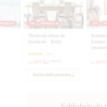
PRODEJ 🔥
-29%
VÝPRODEJ 🔥
-26%
VÝ
d
Moderní obraz do
Květino
kuchyně - Květy
ložnice
anemo
(
12
)
699 Kč
609
989 Kč
od
od
Načíst další produkty
Nahlédněte do 