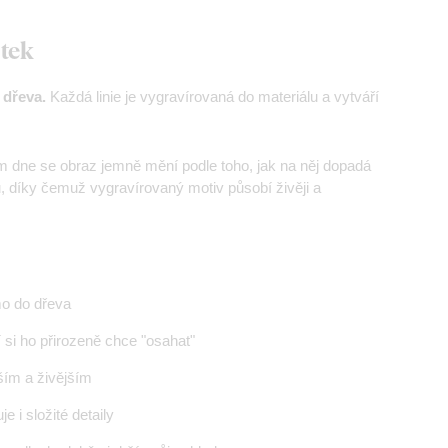
otek
 dřeva.
Každá linie je vygravírovaná do materiálu a vytváří
m dne se obraz jemně mění podle toho, jak na něj dopadá
ínu, díky čemuž vygravírovaný motiv působí živěji a
mo do dřeva
 si ho přirozeně chce "osahat"
jším a živějším
e i složité detaily