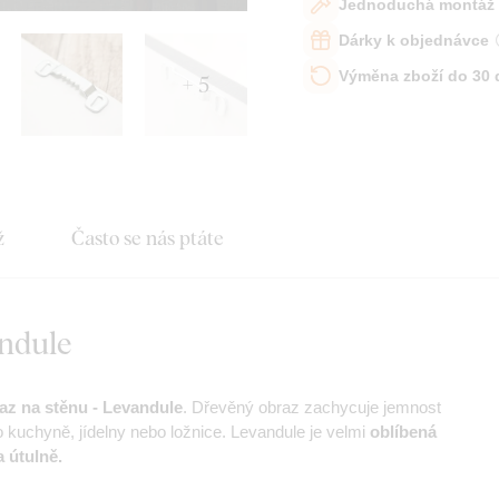
Jednoduchá montáž
Dárky k objednávce
Výměna zboží do 30
+ 5
ž
Často se nás ptáte
andule
az na stěnu - Levandule
. Dřevěný obraz zachycuje jemnost
o kuchyně, jídelny nebo ložnice. Levandule je velmi
oblíbená
 útulně.