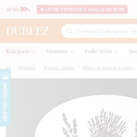
🔥 LETNÍ VÝPRODEJ: slevy až do 30 %!
Kategorie
Místnosti
Podle Stylu
Nov
Místnosti
Kuchyň / Jídelna
Obrazy do kuchyně a jídelny