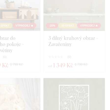
 EFEKT
VÝPRODEJ 🔥
-25%
3D EFEKT
VÝPRODEJ 🔥
braz do
3 dílný kruhový obraz -
ho pokoje -
Zavařeniny
větiny
(
0
)
(
0
)
9 Kč
1 349 Kč
1 799 Kč
1 799 Kč
od