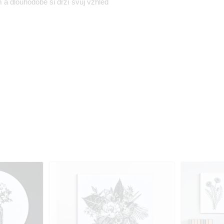
 a dlouhodobě si drží svůj vzhled