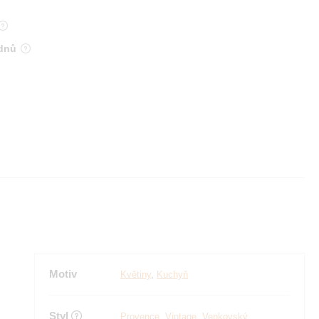
 dnů
Motiv
Květiny
,
Kuchyň
Styl
Provence
,
Vintage
,
Venkovský