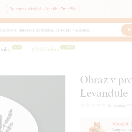
Do konce zůstává -
1d
:
0h
:
7m
:
57v
Hl
Nové
do -50%
inky
📦 Skladem
Obraz v pr
Levandule
(
0 recenzí
)
Mo
Využijte
Ceny se roz