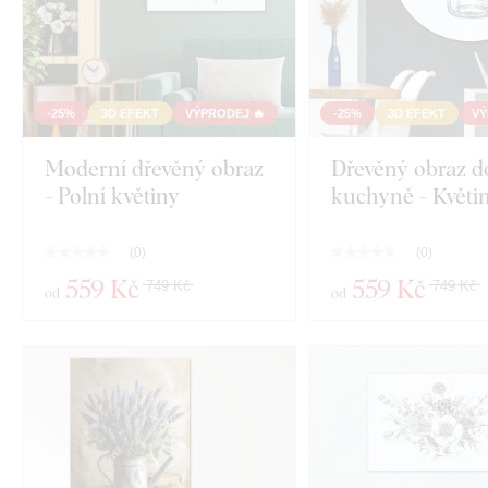
-25%
3D EFEKT
VÝPRODEJ 🔥
-25%
3D EFEKT
VÝ
Moderní dřevěný obraz
Dřevěný obraz d
- Polní květiny
kuchyně - Květi
(
0
)
(
0
)
559 Kč
559 Kč
749 Kč
749 Kč
od
od