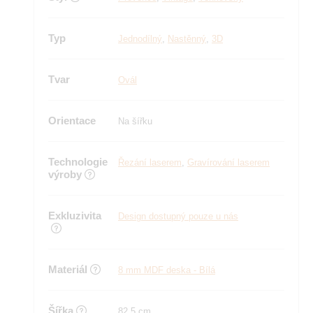
Typ
Jednodílný
,
Nastěnný
,
3D
Tvar
Ovál
Orientace
Na šířku
Technologie
Řezání laserem
,
Gravírování laserem
výroby
Exkluzivita
Design dostupný pouze u nás
Materiál
8 mm MDF deska - Bílá
Šířka
82,5 cm