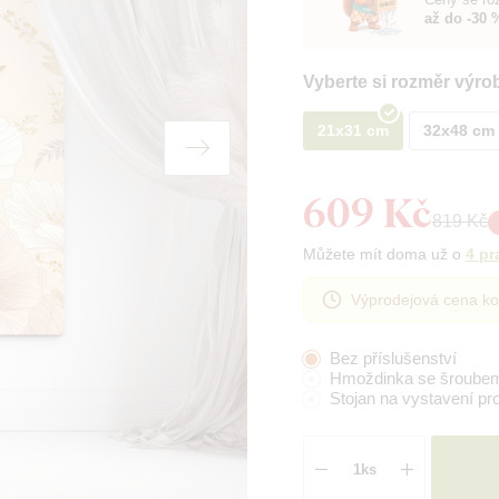
až do -30 
Vyberte si rozměr výro
21x31 cm
32x48 cm
609 Kč
819 Kč
Můžete mít doma už o
4 pr
Výprodejová cena ko
Bez příslušenství
Hmoždinka se šroube
Stojan na vystavení pr