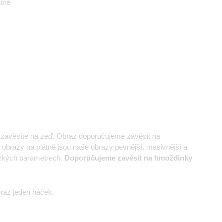
átně
e zavěsíte na zeď. Obraz doporučujeme zavěsit na
 obrazy na plátně jsou naše obrazy pevnější, masivnější a
nických parametrech.
Doporučujeme zavěsit na hmoždinky
az jeden háček.