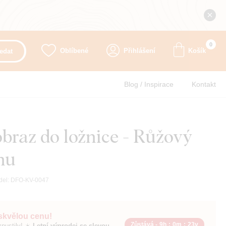
0
Oblíbené
Přihlášení
Košík
edat
Blog / Inspirace
Kontakt
braz do ložnice - Růžový
nu
del:
DFO-KV-0047
 skvělou cenu!
Zůstává -
9h
:
0m
:
22v
pustily! ☀️
Letní výprodej se slevou