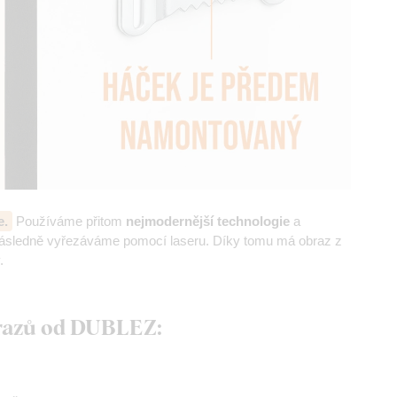
e.
Používáme přitom
nejmodernější technologie
a
následně vyřezáváme pomocí laseru. Díky tomu má obraz z
.
brazů od DUBLEZ: