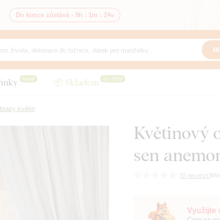
Do konce zůstává -
9h
:
1m
:
22v
Hl
Nové
do -50%
inky
📦 Skladem
brazy květin
Květinový o
sen anemo
(
0 recenzí
)
Mo
Využijte
Ceny se roz