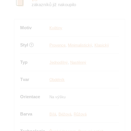
zákazníků již nakoupilo
Motiv
Květiny
Styl
Provence
,
Minimalistický
,
Klasický
Typ
Jednodílný
,
Nastěnný
Tvar
Obdélník
Orientace
Na výšku
Barva
Bílá
,
Béžová
,
Růžová