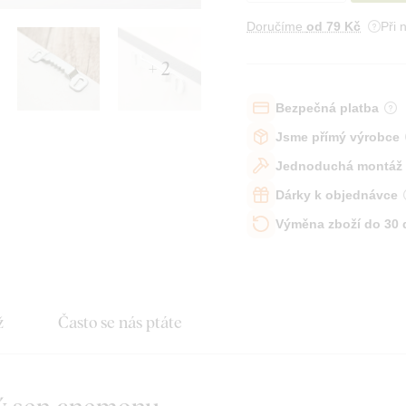
Doručíme
od 79 Kč
Při 
+ 2
Bezpečná platba
Jsme přímý výrobce
Jednoduchá montáž
Dárky k objednávce
Výměna zboží do 30
ž
Často se nás ptáte