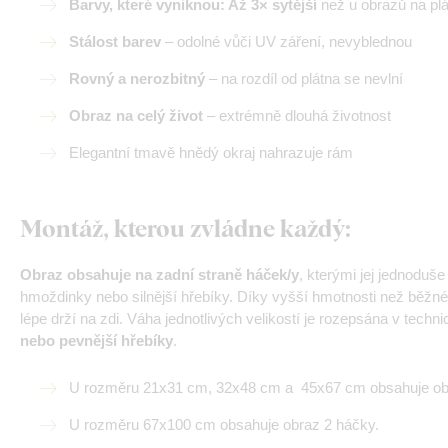
Barvy, které vyniknou: Až 3× sytější
než u obrazů na pl
Stálost barev
– odolné vůči UV záření, nevyblednou
Rovný a nerozbitný
– na rozdíl od plátna se nevlní
Obraz na celý život
– extrémně dlouhá životnost
Elegantní tmavě hnědý okraj nahrazuje rám
Montáž, kterou zvládne každý
:
Obraz obsahuje na zadní straně háček/y
, kterými jej jednoduš
hmoždinky nebo silnější hřebíky. Díky vyšší hmotnosti než běžné
lépe drží na zdi. Váha jednotlivých velikostí je rozepsána v tech
nebo pevnější hřebíky
.
U rozměru 21x31 cm, 32x48 cm a 45x67 cm obsahuje obr
U rozměru 67x100 cm obsahuje obraz 2 háčky.