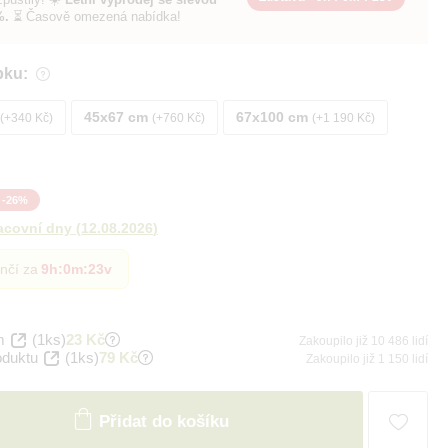
%.
⏳ Časově omezená nabídka!
bku:
45x67 cm
67x100 cm
+340 Kč
+760 Kč
+1 190 Kč
-
26
%
acovní dny
(
12.08.2026
)
nčí za
9h
:
0m
:
22v
m
(1ks)
23 Kč
Zakoupilo již 10 486 lidí
oduktu
(1ks)
79 Kč
Zakoupilo již 1 150 lidí
Přidat do košíku