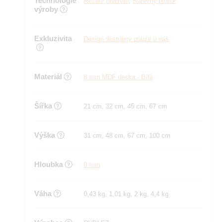
Technologie
Řezání laserem
,
Barevný potisk
výroby
Exkluzivita
Design dostupný pouze u nás
Materiál
8 mm MDF deska - Bílá
Šířka
21 cm, 32 cm, 45 cm, 67 cm
Výška
31 cm, 48 cm, 67 cm, 100 cm
Hloubka
8 mm
Váha
0,43 kg, 1,01 kg, 2 kg, 4,4 kg