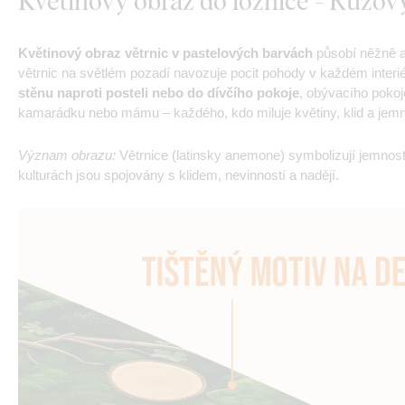
Květinový obraz do ložnice - Růžo
Květinový obraz větrnic v pastelových barvách
působí něžně a
větrnic na světlém pozadí navozuje pocit pohody v každém interi
stěnu naproti posteli nebo do dívčího pokoje
, obývacího poko
kamarádku nebo mámu – každého, kdo miluje květiny, klid a jemné
Význam obrazu:
Větrnice (latinsky anemone) symbolizují jemnos
kulturách jsou spojovány s klidem, nevinností a nadějí.