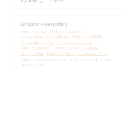
Výrobce
DUBLEZ
Zařazeno v kategoriích
Barevné obrazy
Dárky pro maminku
Obrazy do kuchyně a jídelny
Dárky pro učitelky
Obrazy do obýváku
Obrazy do kanceláře
Dárky pro babičku
Obrazy do dívčího pokoje
Obrazy květin
Dárky pro přítelkyni nebo manželku
Dárky pro kamarádku a sestru
Klasický styl
Chata
Provence styl