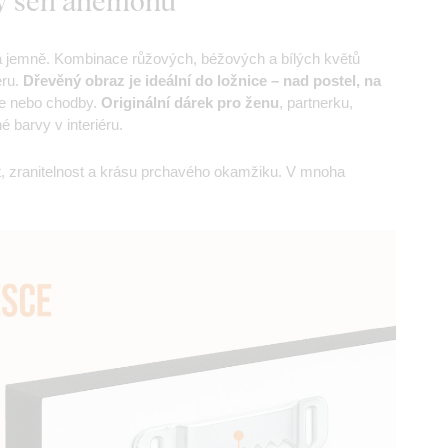
vý sen anemonu
 jemně. Kombinace růžových, béžových a bílých květů
éru.
Dřevěný obraz je ideální do ložnice – nad postel, na
je nebo chodby.
Originální dárek pro ženu
, partnerku,
 barvy v interiéru.
t, zranitelnost a krásu prchavého okamžiku. V mnoha