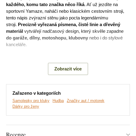
každého, komu tato značka něco říká
. Ať už jezdíte na
sportovní Yamaze, naháči nebo klasickém cestovním stroji,
tento nápis zvýrazní stěnu jako pocta legendárnímu
stroji.
Precizně vyřezaná písmena, čisté linie a dřevěný
materiál
vytvářejí nadčasový design, který skvěle zapadne
do garáže, dílny, motoshopu, klubovny
nebo i do stylové
kanceláře.
Hlavní výhody produktu:
Zobrazit více
Skvěle se hodí do jakékoliv místnosti
Originální dárek pro motoristy
Zařazeno v kategoriích
Samolepky pro kluky
Hudba
Značky aut / motorek
Jednoduchá montáž na stěnu
Dárky pro ženy
Dřevěný 3 mm silný materiál
Na výběr mnoho dekorů
Recenze