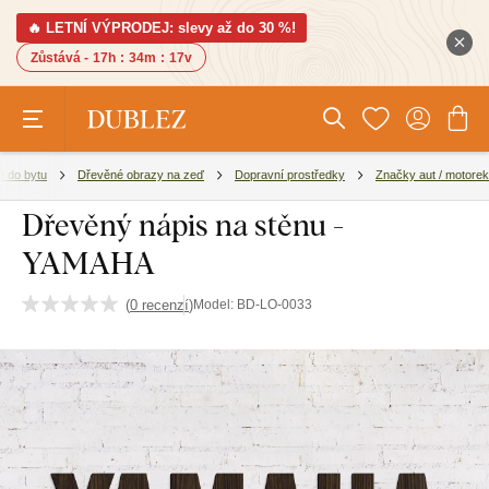
🔥 LETNÍ VÝPRODEJ: slevy až do 30 %!
Zůstává -
17h
:
34m
:
16v
 do bytu
Dřevěné obrazy na zeď
Dopravní prostředky
Značky aut / motorek
Dřevěný nápis na stěnu -
YAMAHA
(
0 recenzí
)
Model:
BD-LO-0033