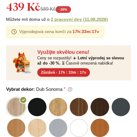
439 Kč
589 Kč
-
26
%
Můžete mít doma už o
2 pracovní dny
(
11.08.2026
)
Výprodejová cena končí za
17h
:
33m
:
16v
Využijte skvělou cenu!
Ceny se rozpustily! ☀️
Letní výprodej se slevou
až do -30 %.
⏳ Časově omezená nabídka!
Zůstává -
17h
:
33m
:
16v
Vybrat dekor:
Dub Sonoma