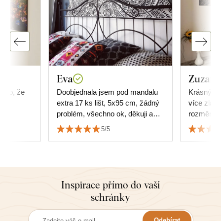
Eva
Zuzana
a to, že
Doobjednala jsem pod mandalu
Krásný obr
ně
extra 17 ks lišt, 5x95 cm, žádný
více zlat
problém, všechno ok, děkuji a
rozměrů, 
srdečně doporučuji.
jakou veli
5/5
dokonale p
Inspirace přímo do vaší
schránky
Odebírat