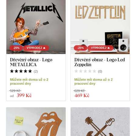
-25%
VÝPRODEJ 🔥
-25%
VÝPRODEJ 🔥
Dřevěný obraz - Logo
Dřevěný obraz - Logo Led
METALLICA
Zeppelin
(
2
)
(
0
)
Můžete mít doma už o 2
Můžete mít doma už o 2
pracovní dny
pracovní dny
529 Kč
629 Kč
399 Kč
469 Kč
od