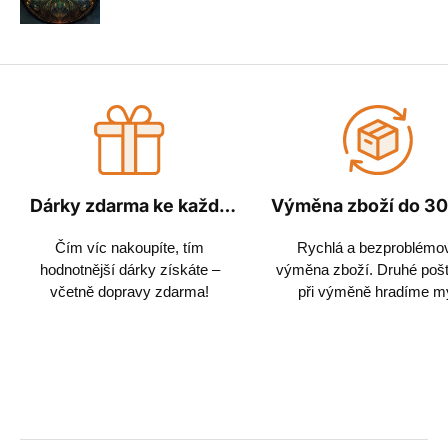
Dárky zdarma ke každé
Výměna zboží do 30
objednávce
Čím víc nakoupíte, tím
Rychlá a bezproblémo
hodnotnější dárky získáte –
výměna zboží. Druhé poš
včetně dopravy zdarma!
při výměně hradíme m