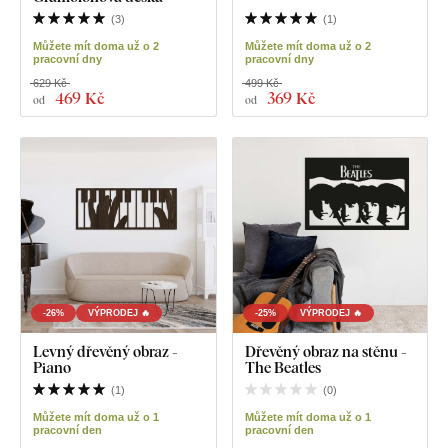
(
3
)
(
1
)
Můžete mít doma už o 2
Můžete mít doma už o 2
pracovní dny
pracovní dny
629 Kč
499 Kč
469 Kč
369 Kč
od
od
-26%
VÝPRODEJ 🔥
-25%
VÝPRODEJ 🔥
Levný dřevěný obraz -
Dřevěný obraz na stěnu -
Piano
The Beatles
(
1
)
(
0
)
Můžete mít doma už o 1
Můžete mít doma už o 1
pracovní den
pracovní den