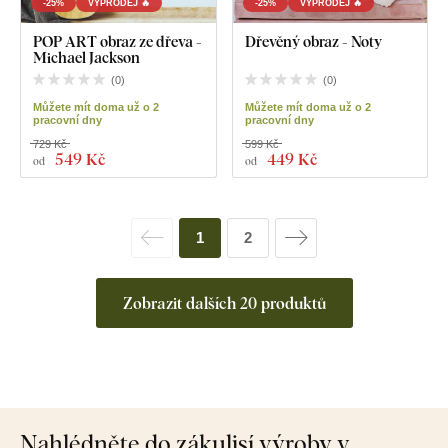
-25%
VÝPRODEJ 🔥
-25%
VÝPRODEJ 🔥
POP ART obraz ze dřeva -
Dřevěný obraz - Noty
Michael Jackson
(
0
)
(
0
)
Můžete mít doma už o 2
Můžete mít doma už o 2
pracovní dny
pracovní dny
729 Kč
599 Kč
549 Kč
449 Kč
od
od
1
2
Zobrazit dalších 20 produktů
Nahlédněte do zákulisí výroby v