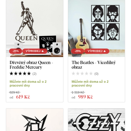
-25%
VÝPRODEJ 🔥
-25%
VÝPRODEJ 🔥
Dřevěný obraz Queen -
The Beatles - Vícedílný
Freddie Mercury
obraz
(
2
)
(
0
)
Můžete mít doma už o 2
Můžete mít doma už o 2
pracovní dny
pracovní dny
829 Kč
1 319 Kč
619 Kč
989 Kč
od
od