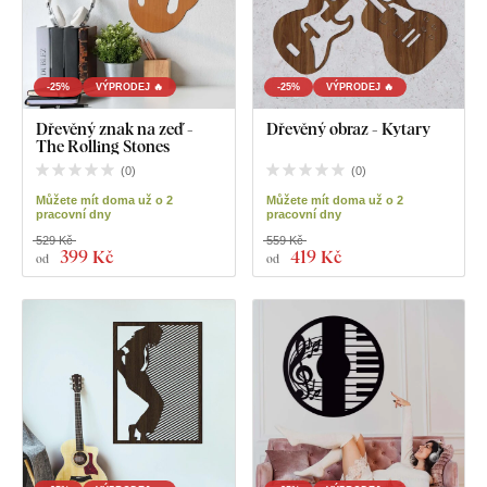
-25%
VÝPRODEJ 🔥
-25%
VÝPRODEJ 🔥
Dřevěný znak na zeď -
Dřevěný obraz - Kytary
The Rolling Stones
(
0
)
(
0
)
Můžete mít doma už o 2
Můžete mít doma už o 2
pracovní dny
pracovní dny
529 Kč
559 Kč
399 Kč
419 Kč
od
od