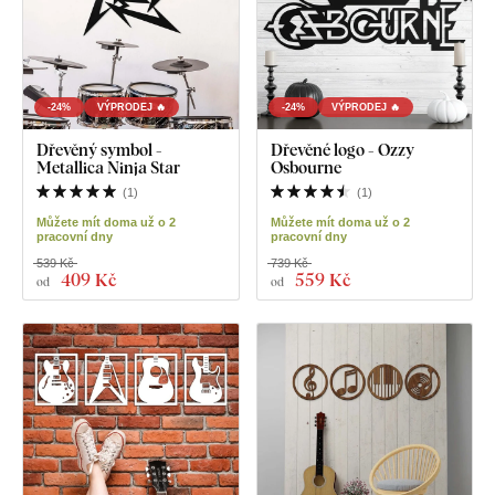
-24%
VÝPRODEJ 🔥
-24%
VÝPRODEJ 🔥
Dřevěný symbol -
Dřevěné logo - Ozzy
Metallica Ninja Star
Osbourne
(
1
)
(
1
)
Můžete mít doma už o 2
Můžete mít doma už o 2
pracovní dny
pracovní dny
539 Kč
739 Kč
409 Kč
559 Kč
od
od