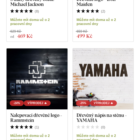
Michael Jackson
Maiden
(
8
)
(
2
)
Můžete mít doma už o 2
Můžete mít doma už o 2
pracovní dny
pracovní dny
629 Kč
659 Kč
469 Kč
499 Kč
od
-24%
VÝPRODEJ 🔥
-25%
VÝPRODEJ 🔥
Nalepovací dřevěné logo -
Dřevěný nápis na stěnu -
Rammstein
YAMAHA
(
1
)
(
0
)
Můžete mít doma už o 2
Můžete mít doma už o 2
pracovní dny
pracovní dny