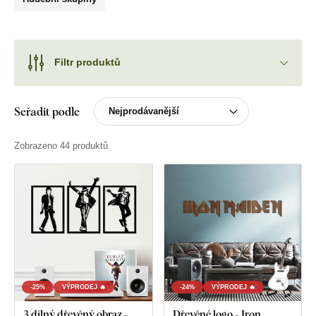
Filtr produktů
Seřadit podle
Zobrazeno 44 produktů
-25%
VÝPRODEJ 🔥
-24%
VÝPRODEJ 🔥
3 dílný dřevěný obraz -
Dřevěné logo - Iron