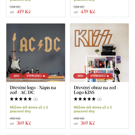
549 Kč
589 Kč
419 Kč
439 Kč
od
od
-26%
VÝPRODEJ 🔥
-26%
VÝPRODEJ 🔥
Dřevěné logo - Nápis na
Dřevěný obraz na zeď -
zeď - AC/DC
Logo KISS
(
1
)
(
1
)
Můžete mít doma už o 2
Můžete mít doma už o 2
pracovní dny
pracovní dny
499 Kč
499 Kč
369 Kč
369 Kč
od
od