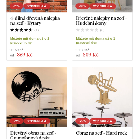
-25%
VÝPRODEJ 🔥
-30%
VÝPRODEJ 🔥
4-dílná dřevěná nálepka
Dřevěné nálepky na zeď -
na zeď - Kytary
Hudební ikony
(
1
)
(
0
)
Můžete mít doma už o 2
Můžete mít doma už o 1
pracovní dny
pracovní den
1 159 Kč
1 159 Kč
869 Kč
809 Kč
od
od
-25%
VÝPRODEJ 🔥
-26%
VÝPRODEJ 🔥
Dřevěný obraz na zeď -
Obraz na zeď - Hard rock
Gramofonová deska