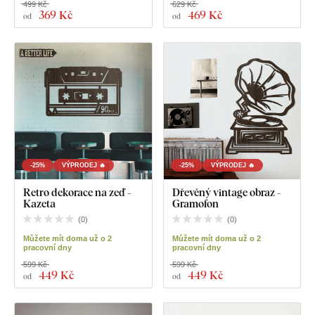
499 Kč
629 Kč
369 Kč
469 Kč
od
od
-25%
VÝPRODEJ 🔥
-25%
VÝPRODEJ 🔥
Retro dekorace na zeď -
Dřevěný vintage obraz -
Kazeta
Gramofon
(
0
)
(
0
)
Můžete mít doma už o 2
Můžete mít doma už o 2
pracovní dny
pracovní dny
599 Kč
599 Kč
449 Kč
449 Kč
od
od