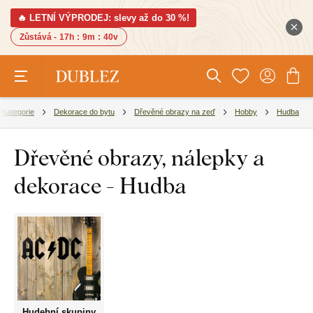
🔥 LETNÍ VÝPRODEJ: slevy až do 30 %!
Zůstává -
17h
:
9m
:
39v
Kategorie
Dekorace do bytu
Dřevěné obrazy na zeď
Hobby
Hudba
Dřevěné obrazy, nálepky a
dekorace - Hudba
Hudební skupiny