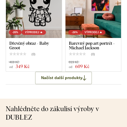
-26%
VÝPRODEJ 🔥
-26%
VÝPRODEJ 🔥
Dřevěný obraz - Baby
Barevný pop art portrét -
Groot
Michael Jackson
(
0
)
(
0
)
469 Kč
819 Kč
349 Kč
609 Kč
od
od
Načíst další produkty
Nahlédněte do zákulisí výroby v
DUBLEZ