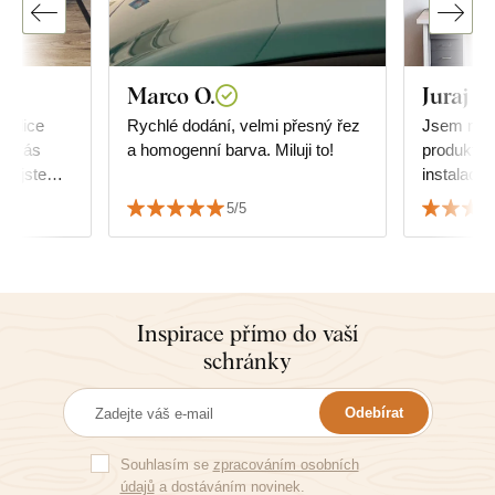
Marco O.
Juraj G
velice
Rychlé dodání, velmi přesný řez
Jsem moc
 u vás
a homogenní barva. Miluji to!
produktem
d, jste
instalace 
jedničku. 
5/5
Inspirace přímo do vaší
schránky
Odebírat
Souhlasím se
zpracováním osobních
údajů
a dostáváním novinek.