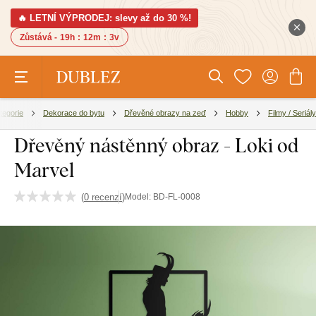
🔥 LETNÍ VÝPRODEJ: slevy až do 30 %!
Zůstává -
19h
:
12m
:
2v
tegorie
Dekorace do bytu
Dřevěné obrazy na zeď
Hobby
Filmy / Seriály
Dřevěný nástěnný obraz - Loki od
Marvel
(
0 recenzí
)
Model:
BD-FL-0008