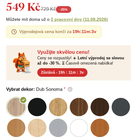
549 Kč
729 Kč
-
25
%
Můžete mít doma už o
2 pracovní dny
(
11.08.2026
)
Výprodejová cena končí za
19h
:
11m
:
2v
Využijte skvělou cenu!
Ceny se rozpustily! ☀️
Letní výprodej se slevou
až do -30 %.
⏳ Časově omezená nabídka!
Zůstává -
19h
:
11m
:
2v
Vybrat dekor:
Dub Sonoma