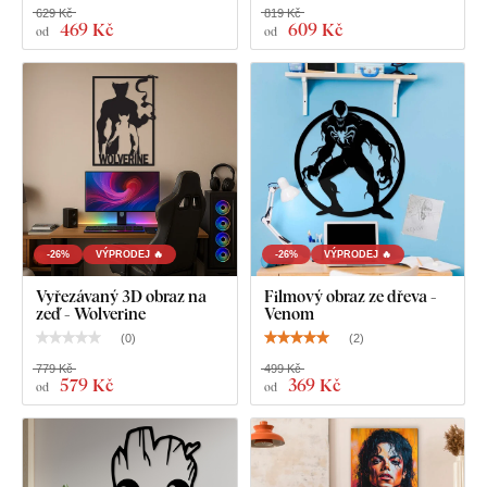
629 Kč
819 Kč
469 Kč
609 Kč
od
od
Dřevěný nástěnný obraz - Loki od Marvel
-26%
VÝPRODEJ 🔥
-26%
VÝPRODEJ 🔥
Vyřezávaný 3D obraz na
Filmový obraz ze dřeva -
zeď - Wolverine
Venom
(
0
)
(
2
)
779 Kč
499 Kč
579 Kč
369 Kč
od
od