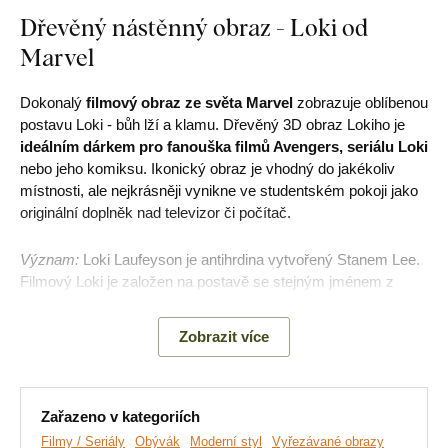
Dřevěný nástěnný obraz - Loki od
Marvel
Dokonalý
filmový obraz ze světa Marvel
zobrazuje oblíbenou
postavu Loki - bůh lží a klamu. Dřevěný 3D obraz Lokiho je
ideálním dárkem pro fanouška filmů Avengers, seriálu Loki
nebo jeho komiksu. Ikonický obraz je vhodný do jakékoliv
místnosti, ale nejkrásněji vynikne ve studentském pokoji jako
originální doplněk nad televizor či počítač.
Význam:
Loki Laufeyson je antihrdina vytvořený Stanem Lee.
Filmový Loki je založen na postavě se stejným jménem z
nordické mytologie. Známý je především jako adoptovaný
bratr hrdiny Thora – boha hromu.
Zobrazit více
Hlavní výhody produktu:
Zařazeno v kategoriích
Filmy / Seriály
Obývák
Moderní styl
Vyřezávané obrazy
Moderní a oblíbený obraz