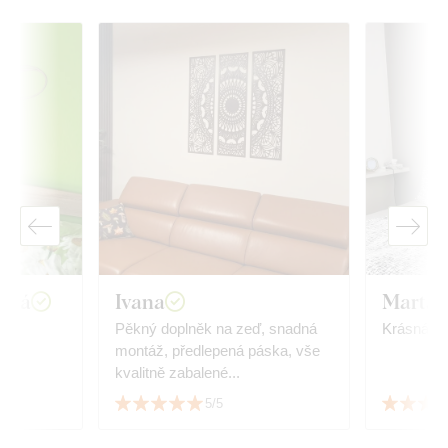
wská
Ivana
Marta 
.
Pěkný doplněk na zeď, snadná
Krásná de
montáž, předlepená páska, vše
kvalitně zabalené...
5/5