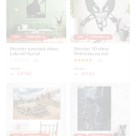
Deska splňuje
evropský emisní standard E1
– je bezpečná a
vhodná do interiéru
(včetně dětského pokoje).
Co najdete v balení?
-25%
VÝPRODEJ 🔥
-25%
VÝPRODEJ 🔥
Dřevěný nástěnný obraz -
Dřevěný 3D obraz
Loki od Marvel
Wolverina na zeď
Obraz na stěnu - Kreslený Deadpool
(
0
)
(
1
)
729 Kč
559 Kč
549 Kč
419 Kč
od
od