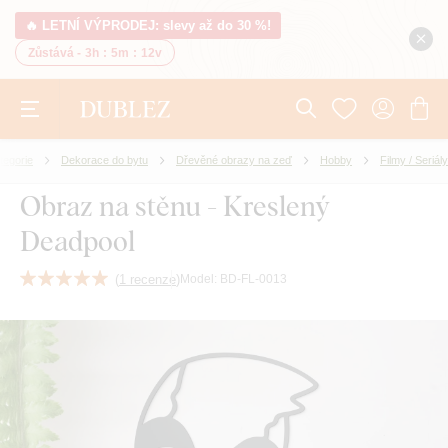
🔥 LETNÍ VÝPRODEJ: slevy až do 30 %!
Zůstává -
3h
:
5m
:
12v
tegorie
Dekorace do bytu
Dřevěné obrazy na zeď
Hobby
Filmy / Seriály
Obraz na stěnu - Kreslený
Deadpool
(
1 recenze
)
Model:
BD-FL-0013