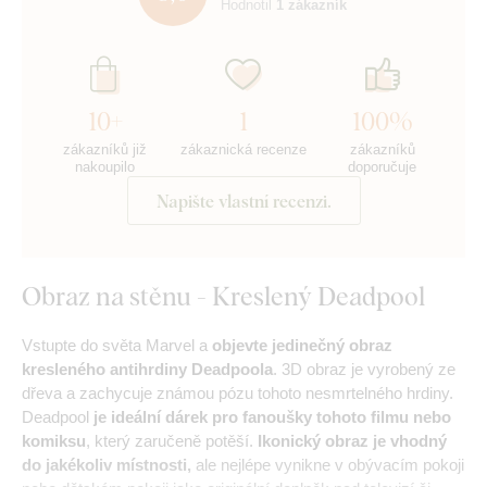
Hodnotil
1 zákazník
10+
1
100%
zákazníků již
zákaznická recenze
zákazníků
nakoupilo
doporučuje
Napište vlastní recenzi.
Obraz na stěnu - Kreslený Deadpool
Vstupte do světa Marvel a
objevte jedinečný obraz
kresleného antihrdiny Deadpoola
. 3D obraz je vyrobený ze
dřeva a zachycuje známou pózu tohoto nesmrtelného hrdiny.
Deadpool
je ideální dárek pro fanoušky tohoto filmu nebo
komiksu
, který zaručeně potěší.
Ikonický obraz je vhodný
do jakékoliv místnosti,
ale nejlépe vynikne v obývacím pokoji