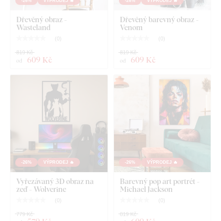
-26%
VÝPRODEJ 🔥
-26%
VÝPRODEJ 🔥
Dřevěný obraz -
Dřevěný barevný obraz -
Wasteland
Venom
(
0
)
(
0
)
819 Kč
819 Kč
609 Kč
609 Kč
od
od
-26%
VÝPRODEJ 🔥
-26%
VÝPRODEJ 🔥
Vyřezávaný 3D obraz na
Barevný pop art portrét -
zeď - Wolverine
Michael Jackson
(
0
)
(
0
)
779 Kč
819 Kč