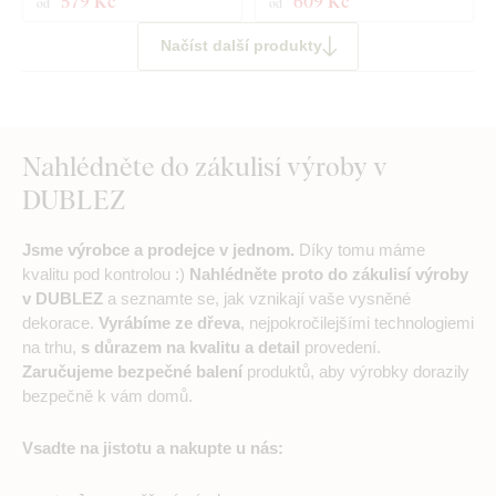
579 Kč
609 Kč
od
od
Načíst další produkty
Nahlédněte do zákulisí výroby v
DUBLEZ
Jsme výrobce a prodejce v jednom.
Díky tomu máme
kvalitu pod kontrolou :)
Nahlédněte proto do zákulisí výroby
v DUBLEZ
a seznamte se, jak vznikají vaše vysněné
dekorace.
Vyrábíme ze dřeva
, nejpokročilejšími technologiemi
na trhu,
s důrazem na kvalitu a detail
provedení.
Zaručujeme bezpečné balení
produktů, aby výrobky dorazily
bezpečně k vám domů.
Vsadte na jistotu a nakupte u nás: