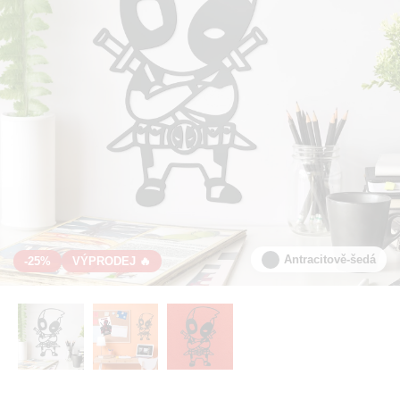
Antracitově-šedá
-25%
VÝPRODEJ 🔥