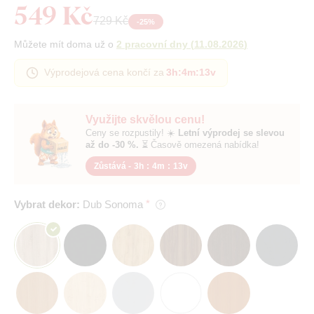
549 Kč
729 Kč
-
25
%
Můžete mít doma už o
2 pracovní dny
(
11.08.2026
)
Výprodejová cena končí za
3h
:
4m
:
12v
Využijte skvělou cenu!
Ceny se rozpustily! ☀️
Letní výprodej se slevou
až do -30 %.
⏳ Časově omezená nabídka!
Zůstává -
3h
:
4m
:
12v
Vybrat dekor:
Dub Sonoma