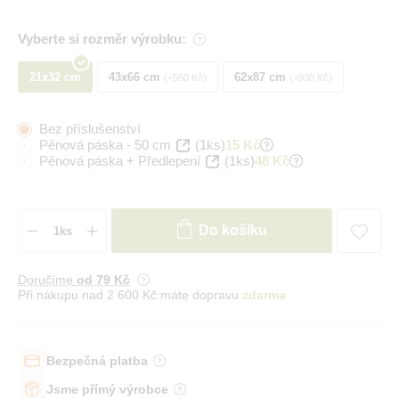
Vyberte si rozměr výrobku:
21x32 cm
43x66 cm
62x87 cm
+560 Kč
+930 Kč
Bez příslušenství
Pěnová páska - 50 cm
(1ks)
15 Kč
Pěnová páska + Předlepení
(1ks)
48 Kč
Do košíku
Doručíme
od 79 Kč
Při nákupu nad 2 600 Kč máte dopravu
zdarma
Bezpečná platba
Jsme přímý výrobce