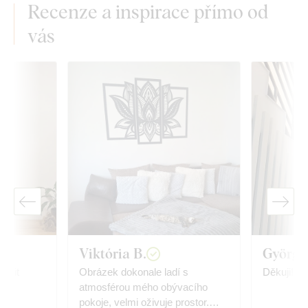
Recenze a inspirace přímo od
vás
Viktória B.
Györgyi
učit
Obrázek dokonale ladí s
Děkuji!
atmosférou mého obývacího
pokoje, velmi oživuje prostor.