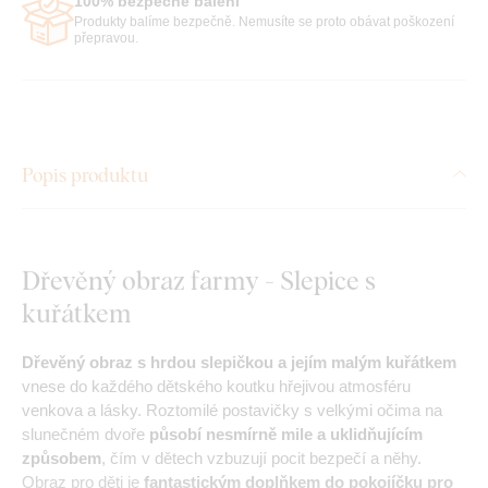
100% bezpečné balení
Produkty balíme bezpečně. Nemusíte se proto obávat poškození
přepravou.
Popis produktu
Dřevěný obraz farmy - Slepice s
kuřátkem
Dřevěný obraz s hrdou slepičkou a jejím malým kuřátkem
vnese do každého dětského koutku hřejivou atmosféru
venkova a lásky. Roztomilé postavičky s velkými očima na
slunečném dvoře
působí nesmírně mile a uklidňujícím
způsobem
, čím v dětech vzbuzují pocit bezpečí a něhy.
Obraz pro děti je
fantastickým doplňkem do pokojíčku pro