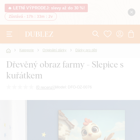
🔥 LETNÍ VÝPRODEJ: slevy až do 30 %!
Zůstává -
17h
:
33m
:
1v
Kategorie
Originální dárky
Dárky pro děti
Dřevěný obraz farmy - Slepice s
kuřátkem
(
0 recenzí
)
Model:
DFO-OZ-0076