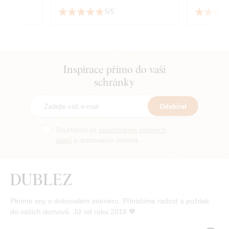
Jsem velmi spokojený s kvalitou
5/5
i službami.
Inspirace přímo do vaší
schránky
Odebírat
Souhlasím se
zpracováním osobních
údajů
a dostáváním novinek.
Plníme sny o dokonalém interiéru. Přinášíme radost a požitek
do vašich domovů. Již od roku 2018 🧡