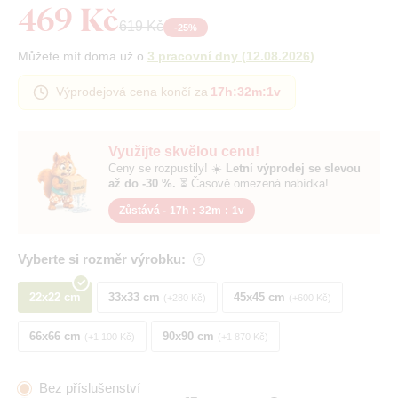
469 Kč
619 Kč
-
25
%
Můžete mít doma už o
3 pracovní dny
(
12.08.2026
)
Výprodejová cena končí za
17h
:
32m
:
0v
Využijte skvělou cenu!
Ceny se rozpustily! ☀️
Letní výprodej se slevou
až do -30 %.
⏳ Časově omezená nabídka!
Zůstává -
17h
:
32m
:
0v
Vyberte si rozměr výrobku:
22x22 cm
33x33 cm
45x45 cm
+280 Kč
+600 Kč
66x66 cm
90x90 cm
+1 100 Kč
+1 870 Kč
Bez příslušenství