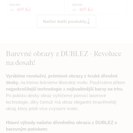
619 Kč
619 Kč
469 Kč
469 Kč
od
od
Načíst další produkty
Barevné obrazy z DUBLEZ - Revoluce
na dosah!
Vyrábíme revoluční, prémiové obrazy z hrubé dřevěné
desky
, na kterou tiskneme libovolný motiv. Používáme přitom
nejpokročilejší technologie
a
nejkvalitnější barvy na trhu
.
Po potisku desky obraz vyřežeme pomocí laserové
technologie, díky čemuž má obraz elegantní tmavěhnědý
okraj, který ještě více zvýrazní motiv.
Hlavní výhody našeho dřevěného obrazu z DUBLEZ s
barevným potiskem: