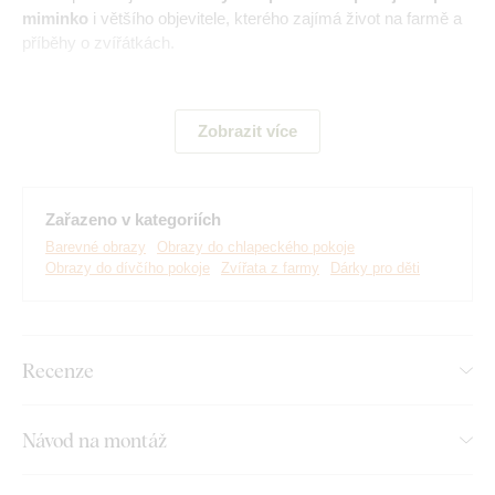
miminko
i většího objevitele, kterého zajímá život na farmě a
příběhy o zvířátkách.
Zobrazit více
Zařazeno v kategoriích
Barevné obrazy
Obrazy do chlapeckého pokoje
Obrazy do dívčího pokoje
Zvířata z farmy
Dárky pro děti
Vyrábíme prémiové obrazy DUBLEZ tištěné na dřevěné
Recenze
desce.
Používáme přitom
nejmodernější technologie
a
nejkvalitnější barvy na trhu
. Motiv tiskneme přímo na desku
a následně vyřezáváme pomocí laseru. Díky tomu má obraz z
Návod na montáž
boku elegantní tmavě hnědý okraj, který ještě více zvýrazní
motiv.