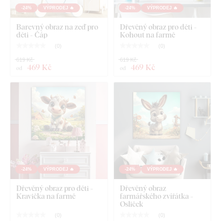
-24%
VÝPRODEJ 🔥
-24%
VÝPRODEJ 🔥
Barevný obraz na zeď pro
Dřevěný obraz pro děti -
děti - Čáp
Kohout na farmě
(
0
)
(
0
)
619 Kč
619 Kč
469 Kč
469 Kč
od
od
-24%
VÝPRODEJ 🔥
-24%
VÝPRODEJ 🔥
Dřevěný obraz pro děti -
Dřevěný obraz
Kravička na farmě
farmářského zvířátka -
Osliček
(
0
)
(
0
)