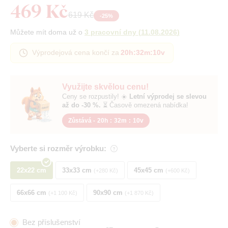
469 Kč
619 Kč
-
25
%
Můžete mít doma už o
3 pracovní dny
(
11.08.2026
)
Výprodejová cena končí za
20h
:
32m
:
9v
Využijte skvělou cenu!
Ceny se rozpustily! ☀️
Letní výprodej se slevou
až do -30 %.
⏳ Časově omezená nabídka!
Zůstává -
20h
:
32m
:
9v
Vyberte si rozměr výrobku:
22x22 cm
33x33 cm
45x45 cm
+280 Kč
+600 Kč
66x66 cm
90x90 cm
+1 100 Kč
+1 870 Kč
Bez příslušenství