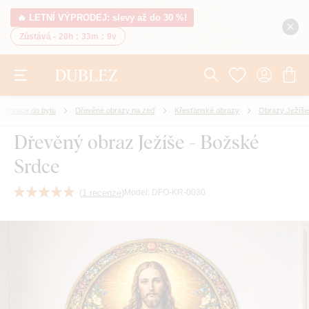
🔥 LETNÍ VÝPRODEJ: slevy až do 30 %!
Zůstává -
20h
:
33m
:
8v
ekorace do bytu
Dřevěné obrazy na zeď
Křesťanské obrazy
Obrazy Ježíše
Dřevěný obraz Ježíše - Božské
Srdce
(
1 recenze
)
Model:
DFO-KR-0030