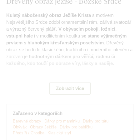
Dřevěný obraz Ježíše - Božské Srdce
Kulatý náboženský obraz Ježíše Krista
s motivem
Nejsvětějšího Srdce zdobí ornamentální rám, zářivá svatozář
a výrazný červený plášť.
V obývacím pokoji, ložnici,
vstupní hale
i v modlitebním koutku
se stane výjimečným
prvkem s hlubokým křesťanským poselstvím
. Dřevěný
obraz se hodí do klasického, tradičního i moderního interiéru a
zároveň je
hodnotným dárkem pro věřící, rodinu či
každého, kdo touží po obraze víry, lásky a naděje.
Význam obrazu:
Nejsvětější Srdce Ježíšovo symbolizuje Boží
lásku, milosrdenství, oběť a nekonečné soucit. Obraz přináší
Zobrazit více
ochranu, odpuštění, oporu a klid v srdci.
Zařazeno v kategoriích
Barevné obrazy
Dárky pro maminku
Dárky pro tátu
Obývák
Obrazy Ježíše
Dárky pro babičku
Předsíň / Chodba
Klasický styl