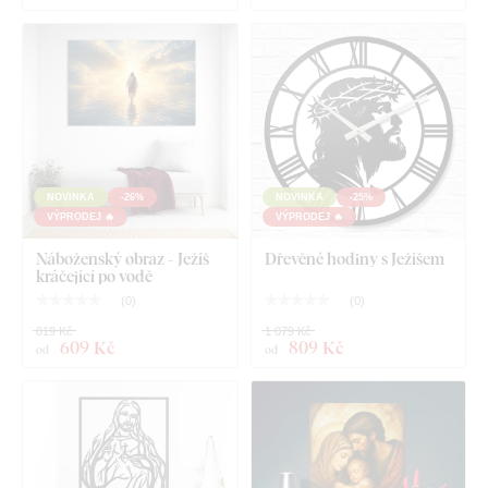
Dřevěný obraz Ježíše - Božské Srdce
Předem namontovaný háček na druhé straně obrazu
Přehledný návod na montáž
NOVINKA
-26%
NOVINKA
-25%
VÝPRODEJ 🔥
VÝPRODEJ 🔥
Náboženský obraz - Ježíš
Dřevěné hodiny s Ježíšem
kráčející po vodě
(
0
)
(
0
)
819 Kč
1 079 Kč
609 Kč
809 Kč
od
od