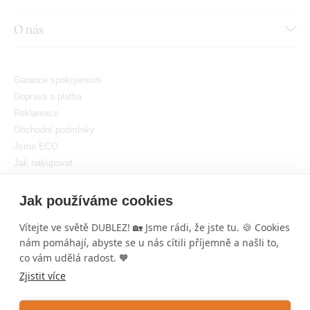
O nás
Garance spokojenosti
Doprava a platba
Reklamace
Obchodní podmínky
Jsme ECO
Jak nakupovat
GDPR
Nastavit cookies
Jak používáme cookies
Vítejte ve světě DUBLEZ! 🏡 Jsme rádi, že jste tu. 🍪 Cookies
nám pomáhají, abyste se u nás cítili příjemně a našli to,
×
co vám udělá radost. 🧡
DUBLEZ
Tento
Dřevěný obraz Ježíše - Božské Srdce
je
Zjistit více
krásným a hlubokým doplňkem do vašeho
Copyright © DUBLEZ 2026 | Všechna práva vyhrazena
domova. Mrkněte i na další krásné
Křesťanské
Tvorba výkonných internetových obchodů od
RIESENIA
obrazy
, třeba vás inspirují! ✨ Pokud máte jakékoli