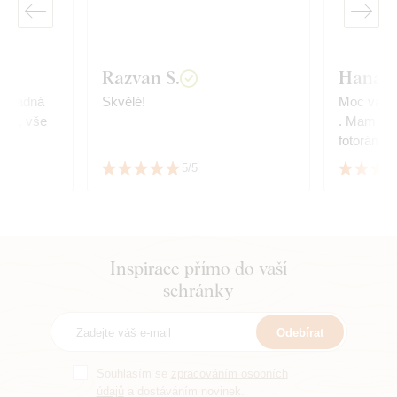
Razvan S.
Hana K
 snadná
Skvělé!
Moc vám d
ska, vše
. Mam vel
fotoráme
dokonale 
5/5
👏
Inspirace přímo do vaší
schránky
Odebírat
Souhlasím se
zpracováním osobních
údajů
a dostáváním novinek.