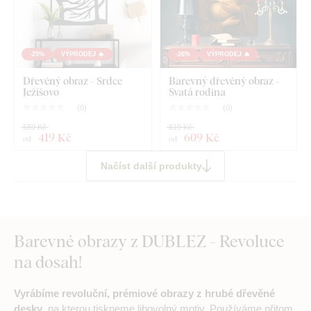
-25%
VÝPRODEJ 🔥
-26%
VÝPRODEJ 🔥
Dřevěný obraz - Srdce
Barevný dřevěný obraz -
Ježíšovo
Svatá rodina
(
0
)
(
0
)
559 Kč
819 Kč
419 Kč
609 Kč
od
od
Načíst další produkty
Barevné obrazy z DUBLEZ - Revoluce
na dosah!
Vyrábíme revoluční, prémiové obrazy z hrubé dřevěné
desky
, na kterou tiskneme libovolný motiv. Používáme přitom