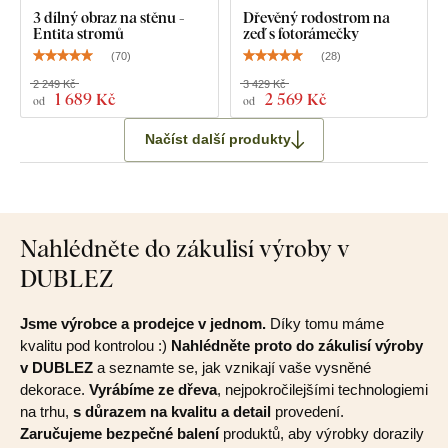
3 dílný obraz na stěnu -
Dřevěný rodostrom na
Entita stromů
zeď s fotorámečky
(
70
)
(
28
)
2 249 Kč
3 429 Kč
1 689 Kč
2 569 Kč
od
od
Načíst další produkty
Nahlédněte do zákulisí výroby v
DUBLEZ
Jsme výrobce a prodejce v jednom.
Díky tomu máme
kvalitu pod kontrolou :)
Nahlédněte proto do zákulisí výroby
v DUBLEZ
a seznamte se, jak vznikají vaše vysněné
dekorace.
Vyrábíme ze dřeva
, nejpokročilejšími technologiemi
na trhu,
s důrazem na kvalitu a detail
provedení.
Zaručujeme bezpečné balení
produktů, aby výrobky dorazily