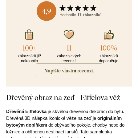
4,9
Hodnotilo
11 zákazníků
100+
11
100%
zákazníků již
zákaznických
zákazníků
nakoupilo
recenzí
doporučuje
Napište vlastní recenzi.
Dřevěný obraz na zeď - Eiffelova věž
Dřevěná Eiffelovka
je skvělou dřevěnou dekorací do bytu.
Dřevěná 3D nálepka ikonické věže na zeď je
originálním
bytovým doplňkem
do obývacího pokoje, chodby nebo do
ložnice a oblíbenou destinací turistů. Tato samolepka