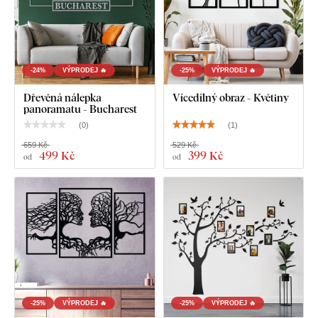
-24%
VÝPRODEJ 🔥
-25%
VÝPRODEJ 🔥
Dřevěná nálepka
Vícedílný obraz - Květiny
panoramatu - Bucharest
(
0
)
(
1
)
659 Kč
529 Kč
499 Kč
399 Kč
od
od
-25%
VÝPRODEJ 🔥
-25%
VÝPRODEJ 🔥