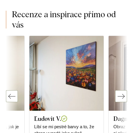
Recenze a inspirace přímo od
vás
Ľudovít V.
Dagmar
mi, jak je
Líbí se mi pestré barvy a to, že
Obraz vyp