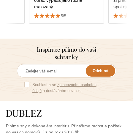
obraz vypadá jako ručně
si předst
malovaný.
spokojená
5/5
Inspirace přímo do vaší
schránky
Odebírat
Souhlasím se
zpracováním osobních
údajů
a dostáváním novinek.
Plníme sny o dokonalém interiéru. Přinášíme radost a požitek
do vašich domovů. Již od roku 2018 🧡