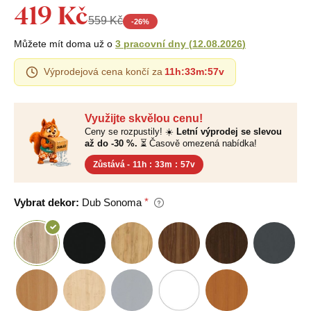
419 Kč
559 Kč
-
26
%
Můžete mít doma už o
3 pracovní dny
(
12.08.2026
)
Výprodejová cena končí za
11h
:
33m
:
56v
Využijte skvělou cenu!
Ceny se rozpustily! ☀️
Letní výprodej se slevou
až do -30 %.
⏳ Časově omezená nabídka!
Zůstává -
11h
:
33m
:
56v
Vybrat dekor:
Dub Sonoma