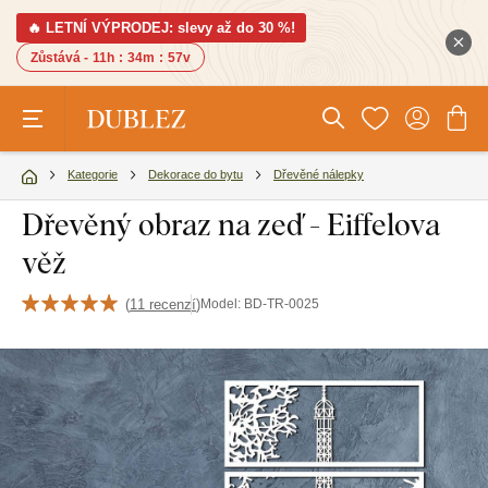
🔥 LETNÍ VÝPRODEJ: slevy až do 30 %!
Zůstává -
11h
:
34m
:
56v
Kategorie
Dekorace do bytu
Dřevěné nálepky
Dřevěný obraz na zeď - Eiffelova
věž
(
11 recenzí
)
Model:
BD-TR-0025