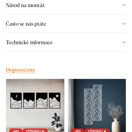
Návod na montáž
Montáž, kterou zvládne každý:
Často se nás ptáte
Instalace dekorace je opravdu snadná :) Pro zavěšení
doporučujeme použít pěnovou lepicí pásku nebo malé hřebíky.
Bez vrtání, jednoduše a rychle.
Technické informace
Toto příslušenství si můžete pohodlně
dokoupit přímo v
našem e-shopu
u produktu.
Doporučené
U každé velikosti produktu vám automaticky doporučíme
potřebné množství pěnové pásky. Pokud si chcete montáž
ještě více usnadnit,
můžeme vám pásku profesionálně
předlepit přímo na dekoraci
– stačí zvolit tuto možnost v
nabídce.
U větších rozměrů je možné dekoraci zavěsit také pomocí
montážního lepidla
.
-24%
VÝPRODEJ 🔥
-30%
VÝPRODEJ 🔥