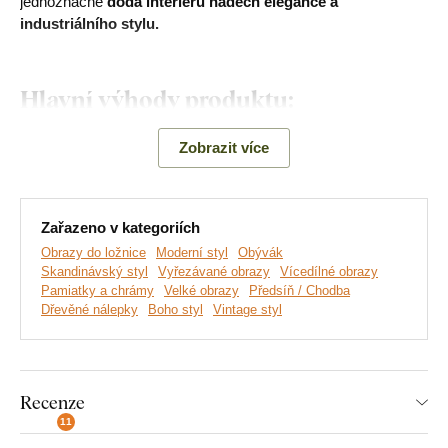
jednoznačně
dodá interiéru nádech elegance a
industriálního stylu.
Hlavní výhody produktu:
Moderní dekorace do bytu
Zobrazit více
Jednoduchá montáž na stěnu
Dřevěný 3 mm silný materiál
Zařazeno v kategoriích
Obrazy do ložnice
Moderní styl
Obývák
Výběr z různých dekorů
Skandinávský styl
Vyřezávané obrazy
Vícedílné obrazy
Pamiatky a chrámy
Velké obrazy
Předsíň / Chodba
Dřevěné nálepky
Boho styl
Vintage styl
Poznámka:
Nejedná se o obyčejnou papírovou nálepku
ale
o dřevěný 3 mm silný dekor, díky němuž
působí
nálepka
na
stěně 3D
. Uvedené rozměry jsou rozměry po nalepení na
Recenze
stěnu.
11