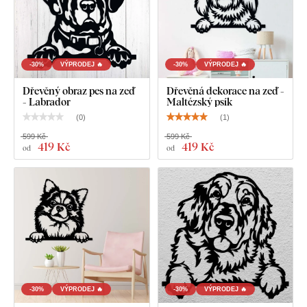
-30%
VÝPRODEJ 🔥
-30%
VÝPRODEJ 🔥
Dřevěný obraz pes na zeď
Dřevěná dekorace na zeď -
- Labrador
Maltézský psík
(
0
)
(
1
)
599 Kč
599 Kč
419 Kč
419 Kč
od
od
-30%
VÝPRODEJ 🔥
-30%
VÝPRODEJ 🔥