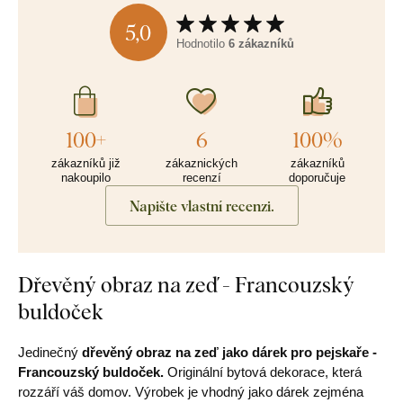
5,0
Hodnotilo
6 zákazníků
100+
6
100%
zákazníků již
zákaznických
zákazníků
nakoupilo
recenzí
doporučuje
Napište vlastní recenzi.
Dřevěný obraz na zeď - Francouzský
buldoček
Jedinečný
dřevěný obraz na zeď jako dárek pro pejskaře -
Francouzský buldoček.
Originální bytová dekorace, která
rozzáří váš domov. Výrobek je vhodný jako dárek zejména