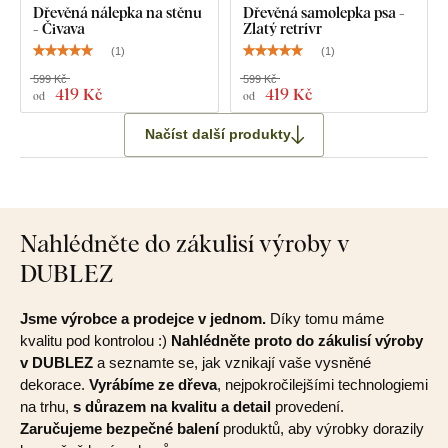
Dřevěná nálepka na stěnu
Dřevěná samolepka psa -
- Čivava
Zlatý retrívr
(
1
)
(
1
)
599 Kč
599 Kč
419 Kč
419 Kč
od
od
Načíst další produkty
Nahlédněte do zákulisí výroby v
DUBLEZ
Jsme výrobce a prodejce v jednom.
Díky tomu máme
kvalitu pod kontrolou :)
Nahlédněte proto do zákulisí výroby
v DUBLEZ
a seznamte se, jak vznikají vaše vysněné
dekorace.
Vyrábíme ze dřeva
, nejpokročilejšími technologiemi
na trhu,
s důrazem na kvalitu a detail
provedení.
Zaručujeme bezpečné balení
produktů, aby výrobky dorazily