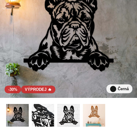
Černá
-30%
VÝPRODEJ 🔥