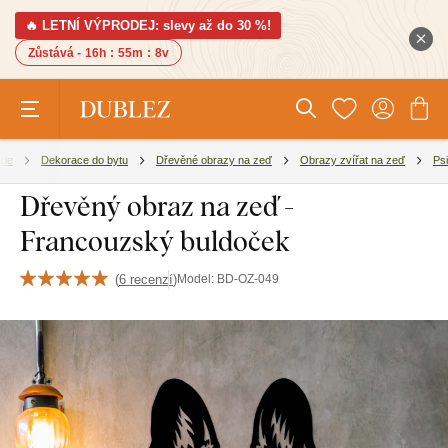
🔥 LETNÍ VÝPRODEJ: slevy až do 30 %!
Zůstává -
16h
:
55m
:
7v
rie
Dekorace do bytu
Dřevěné obrazy na zeď
Obrazy zvířat na zeď
Psi
Dřevěný obraz na zeď -
Francouzský buldoček
(
6 recenzí
)
Model:
BD-OZ-049