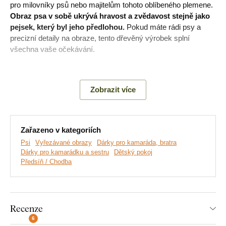
pro milovníky psů nebo majitelům tohoto oblíbeného plemene.
Obraz psa v sobě ukrývá hravost a zvědavost stejně jako
pejsek, který byl jeho předlohou.
Pokud máte rádi psy a
precizní detaily na obraze, tento dřevěný výrobek splní
všechna vaše očekávání.
Význam:
Francouzští buldočci jsou velmi inteligentní a
přátelští psi, kteří se okamžitě stanou součástí rodiny.
Zobrazit více
Hlavní výhody produktu:
Zařazeno v kategoriích
Psi
Vyřezávané obrazy
Dárky pro kamaráda, bratra
Krásná dřevěná dekorace
Dárky pro kamarádku a sestru
Dětský pokoj
Předsíň / Chodba
Ideální dárek pro pejskaře
Jednoduchá montáž na zeď
Dřevěný 3 mm tlustý materiál
Recenze
6
Na výběr mnoho dekorů