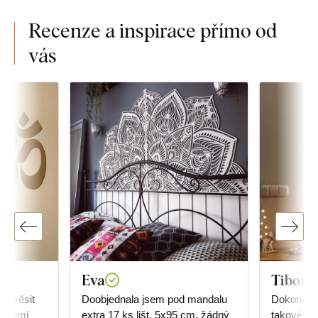
Recenze a inspirace přímo od
vás
Eva
Tibor R
 pověsit
Doobjednala jsem pod mandalu
Dokonalé,
 Velmi
extra 17 ks lišt, 5x95 cm, žádný
takové, ja