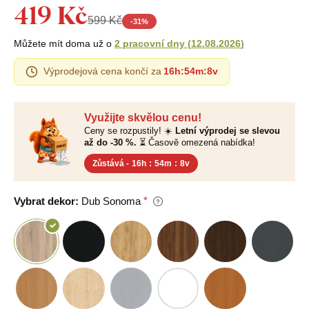
419 Kč
599 Kč
-
31
%
Můžete mít doma už o
2 pracovní dny
(
12.08.2026
)
Výprodejová cena končí za
16h
:
54m
:
7v
Využijte skvělou cenu!
Ceny se rozpustily! ☀️
Letní výprodej se slevou
až do -30 %.
⏳ Časově omezená nabídka!
Zůstává -
16h
:
54m
:
7v
Vybrat dekor:
Dub Sonoma