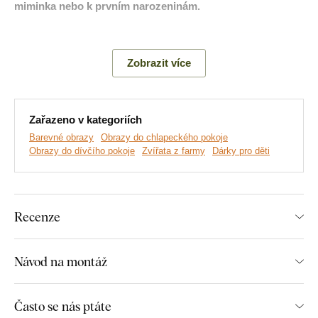
miminka nebo k prvním narozeninám.
Zobrazit více
Zařazeno v kategoriích
Barevné obrazy
Obrazy do chlapeckého pokoje
Obrazy do dívčího pokoje
Zvířata z farmy
Dárky pro děti
Vyrábíme prémiové obrazy DUBLEZ tištěné na dřevěné
Recenze
desce.
Používáme přitom
nejmodernější technologie
a
nejkvalitnější barvy na trhu
. Motiv tiskneme přímo na desku
a následně vyřezáváme pomocí laseru. Díky tomu má obraz z
Návod na montáž
boku elegantní tmavě hnědý okraj, který ještě více zvýrazní
motiv.
Často se nás ptáte