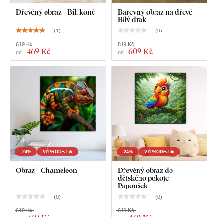
Dřevěný obraz - Bílí koně
Barevný obraz na dřevě -
Bílý drak
(
1
)
(
0
)
619 Kč
819 Kč
469 Kč
609 Kč
od
od
-24%
VÝPRODEJ 🔥
-24%
VÝPRODEJ 🔥
Obraz - Chameleon
Dřevěný obraz do
dětského pokoje -
Papoušek
(
0
)
(
0
)
619 Kč
619 Kč