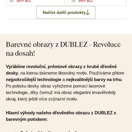
469 Kč
469 Kč
od
od
Načíst další produkty
Barevné obrazy z DUBLEZ - Revoluce
na dosah!
Vyrábíme revoluční, prémiové obrazy z hrubé dřevěné
desky
, na kterou tiskneme libovolný motiv. Používáme přitom
nejpokročilejší technologie
a
nejkvalitnější barvy na trhu
.
Po potisku desky obraz vyřežeme pomocí laserové
technologie, díky čemuž má obraz elegantní tmavěhnědý
okraj, který ještě více zvýrazní motiv.
Hlavní výhody našeho dřevěného obrazu z DUBLEZ s
barevným potiskem: