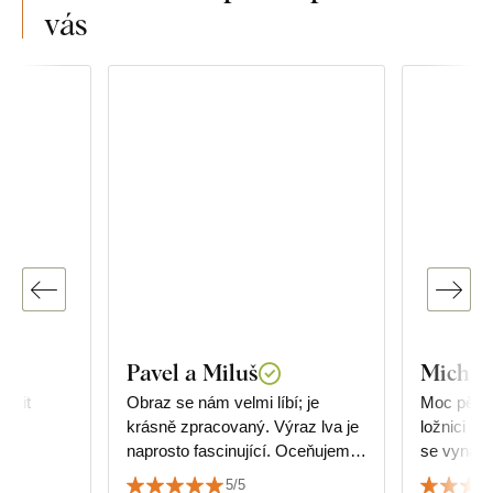
vás
Pavel a Miluš
Michal
učit
Obraz se nám velmi líbí; je
Moc pěkn
krásně zpracovaný. Výraz lva je
ložnici s
naprosto fascinující. Oceňujeme
se vynadí
též rychlost dodání a preciznost
nákupem 
5/5