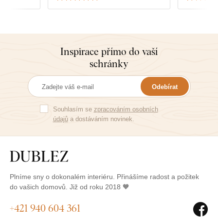
zabalení.
se neobáva
Vše je děl
láskou. I k
3D modela
tak vypad
Inspirace přímo do vaší
krásné a 
schránky
Není to ná
nákup. Dě
Odebírat
Souhlasím se
zpracováním osobních
údajů
a dostáváním novinek.
Plníme sny o dokonalém interiéru. Přinášíme radost a požitek
do vašich domovů. Již od roku 2018 🧡
+421 940 604 361