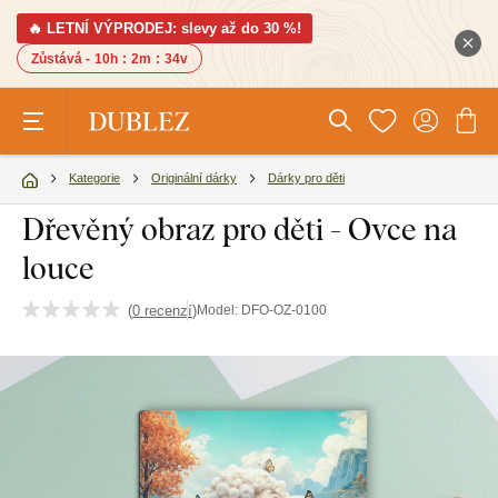
🔥 LETNÍ VÝPRODEJ: slevy až do 30 %!
Zůstává -
10h
:
2m
:
34v
Kategorie
Originální dárky
Dárky pro děti
Dřevěný obraz pro děti - Ovce na
louce
(
0 recenzí
)
Model:
DFO-OZ-0100