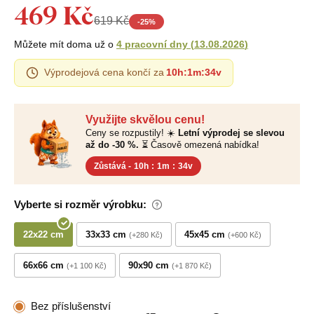
469 Kč
619 Kč
-
25
%
Můžete mít doma už o
4 pracovní dny
(
13.08.2026
)
Výprodejová cena končí za
10h
:
1m
:
33v
Využijte skvělou cenu!
Ceny se rozpustily! ☀️
Letní výprodej se slevou
až do -30 %.
⏳ Časově omezená nabídka!
Zůstává -
10h
:
1m
:
33v
Vyberte si rozměr výrobku:
22x22 cm
33x33 cm
45x45 cm
+280 Kč
+600 Kč
66x66 cm
90x90 cm
+1 100 Kč
+1 870 Kč
Bez příslušenství