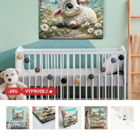
-24%
VÝPRODEJ 🔥
+ 2