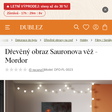
🔥 LETNÍ VÝPRODEJ: slevy až do 30 %!
Zůstává -
17h
:
29m
:
5v
tegorie
Dekorace do bytu
Dřevěné obrazy na zeď
Hobby
Filmy / Seriály
Dřevěný obraz Sauronova věž -
Mordor
(
0 recenzí
)
Model:
DFO-FL-0023