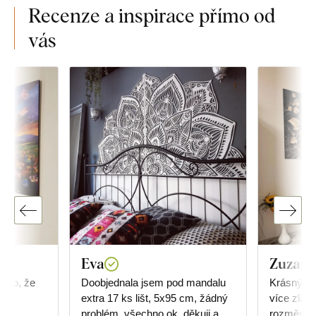
Recenze a inspirace přímo od
vás
Eva
Zuzana
a to, že
Doobjednala jsem pod mandalu
Krásný obr
ně
extra 17 ks lišt, 5x95 cm, žádný
více zlat
problém, všechno ok, děkuji a
rozměrů, 