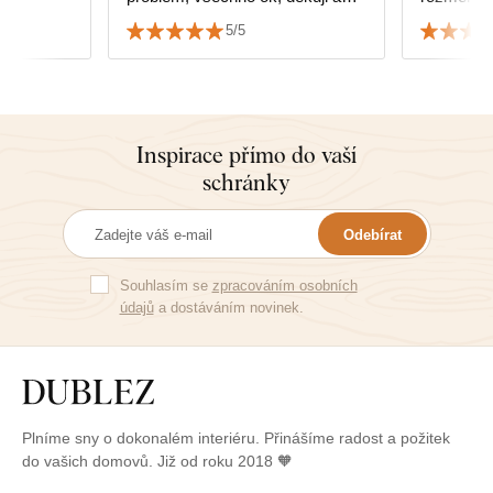
srdečně doporučuji.
jakou veli
5/5
dokonale p
Inspirace přímo do vaší
schránky
Odebírat
Souhlasím se
zpracováním osobních
údajů
a dostáváním novinek.
Plníme sny o dokonalém interiéru. Přinášíme radost a požitek
do vašich domovů. Již od roku 2018 🧡