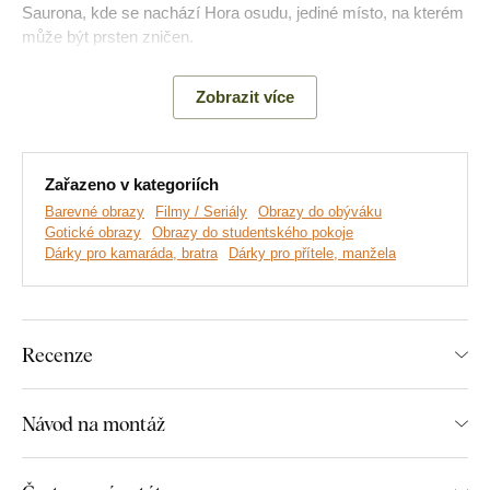
Saurona, kde se nachází Hora osudu, jediné místo, na kterém
může být prsten zničen.
Upozornění:
Rám zobrazený na obrazu je vytištěný společně
Zobrazit více
s motivem obrazu jako jeden celek.
Obraz neobsahuje
samostatný rám.
Zařazeno v kategoriích
Barevné obrazy
Filmy / Seriály
Obrazy do obýváku
Gotické obrazy
Obrazy do studentského pokoje
Dárky pro kamaráda, bratra
Dárky pro přítele, manžela
Recenze
Návod na montáž
Vyrábíme prémiové obrazy DUBLEZ tištěné na dřevěné
desce.
Používáme přitom
nejmodernější technologie
a