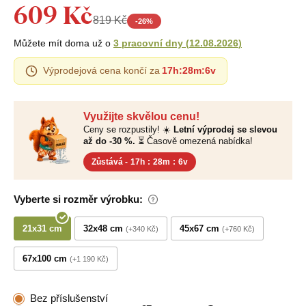
609 Kč
819 Kč
-
26
%
Můžete mít doma už o
3 pracovní dny
(
12.08.2026
)
Výprodejová cena končí za
17h
:
28m
:
5v
Využijte skvělou cenu!
Ceny se rozpustily! ☀️
Letní výprodej se slevou
až do -30 %.
⏳ Časově omezená nabídka!
Zůstává -
17h
:
28m
:
5v
Vyberte si rozměr výrobku:
21x31 cm
32x48 cm
45x67 cm
+340 Kč
+760 Kč
67x100 cm
+1 190 Kč
Bez příslušenství