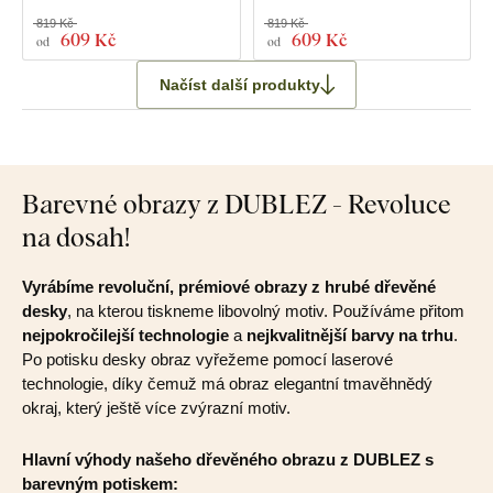
819 Kč
819 Kč
609 Kč
609 Kč
od
od
Načíst další produkty
Barevné obrazy z DUBLEZ - Revoluce
na dosah!
Vyrábíme revoluční, prémiové obrazy z hrubé dřevěné
desky
, na kterou tiskneme libovolný motiv. Používáme přitom
nejpokročilejší technologie
a
nejkvalitnější barvy na trhu
.
Po potisku desky obraz vyřežeme pomocí laserové
technologie, díky čemuž má obraz elegantní tmavěhnědý
okraj, který ještě více zvýrazní motiv.
Hlavní výhody našeho dřevěného obrazu z DUBLEZ s
barevným potiskem: