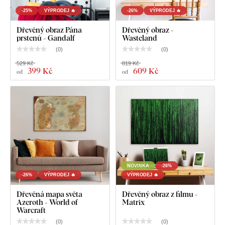
-25%
VÝPRODEJ 🔥
-26%
VÝPRODEJ 🔥
Dřevěný obraz Pána
Dřevěný obraz -
prstenů - Gandalf
Wasteland
(
0
)
(
0
)
529 Kč
819 Kč
399 Kč
609 Kč
od
od
NOVINKA
-26%
-26%
VÝPRODEJ 🔥
VÝPRODEJ 🔥
Dřevěná mapa světa
Dřevěný obraz z filmu -
Azeroth - World of
Matrix
Warcraft
(
0
)
(
0
)