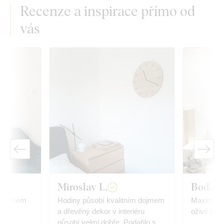
Recenze a inspirace přímo od
vás
Miroslav L.
Boďa
 na svém
Hodiny působí kvalitním dojmem
Maximální s
a dřevěný dekor v interiéru
oživil pros
působí velmi dobře. Podařilo se