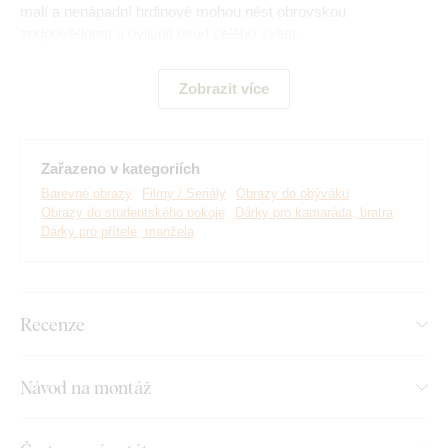
malí a nenápadní hrdinové mohou nést obrovskou
zodpovědnost a ovlivnit osud celého světa.
Upozornění:
Rám zobrazený na obrazu je vytištěný společně
Zobrazit více
s motivem obrazu jako jeden celek.
Obraz neobsahuje
samostatný rám.
Zařazeno v kategoriích
Barevné obrazy
Filmy / Seriály
Obrazy do obýváku
Obrazy do studentského pokoje
Dárky pro kamaráda, bratra
Dárky pro přítele, manžela
Recenze
Návod na montáž
Vyrábíme prémiové obrazy DUBLEZ tištěné na dřevěné
desce.
Používáme přitom
nejmodernější technologie
a