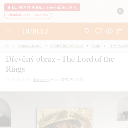
🔥 LETNÍ VÝPRODEJ: slevy až do 30 %!
Zůstává -
13h
:
9m
:
26v
tegorie
Dekorace do bytu
Dřevěné obrazy na zeď
Hobby
Filmy / Seriály
Dřevěný obraz - The Lord of the
Rings
(
0 recenzí
)
Model:
DFO-FL-0025