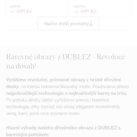
819 Kč
819 Kč
609 Kč
609 Kč
od
od
Načíst další produkty
Barevné obrazy z DUBLEZ - Revoluce
na dosah!
Vyrábíme revoluční, prémiové obrazy z hrubé dřevěné
desky
, na kterou tiskneme libovolný motiv. Používáme přitom
nejpokročilejší technologie
a
nejkvalitnější barvy na trhu
.
Po potisku desky obraz vyřežeme pomocí laserové
technologie, díky čemuž má obraz elegantní tmavěhnědý
okraj, který ještě více zvýrazní motiv.
Hlavní výhody našeho dřevěného obrazu z DUBLEZ s
barevným potiskem: