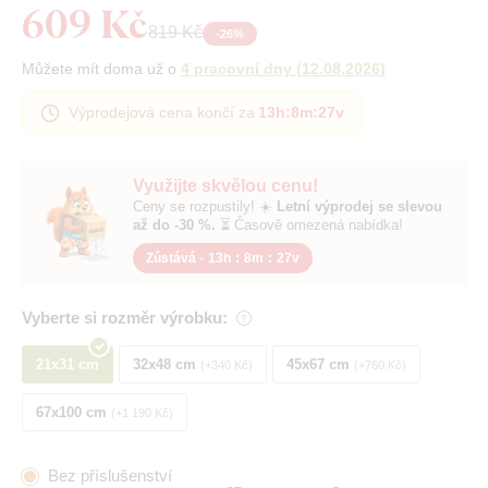
609 Kč
819 Kč
-
26
%
Můžete mít doma už o
4 pracovní dny
(
12.08.2026
)
Výprodejová cena končí za
13h
:
8m
:
26v
Využijte skvělou cenu!
Ceny se rozpustily! ☀️
Letní výprodej se slevou
až do -30 %.
⏳ Časově omezená nabídka!
Zůstává -
13h
:
8m
:
26v
Vyberte si rozměr výrobku:
21x31 cm
32x48 cm
45x67 cm
+340 Kč
+760 Kč
67x100 cm
+1 190 Kč
Bez příslušenství