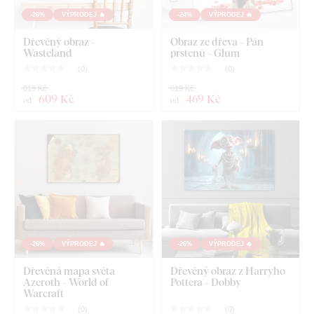
-26%
VÝPRODEJ 🔥
-24%
VÝPRODEJ 🔥
Dřevěný obraz -
Obraz ze dřeva - Pán
Wasteland
prstenů - Glum
(
0
)
(
0
)
819 Kč
619 Kč
609 Kč
469 Kč
od
od
-26%
VÝPRODEJ 🔥
-26%
VÝPRODEJ 🔥
Dřevěná mapa světa
Dřevěný obraz z Harryho
Azeroth - World of
Pottera - Dobby
Warcraft
(
0
)
(
0
)