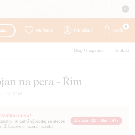
0
Oblíbené
Přihlášení
Košík
edat
Blog / Inspirace
Kontakt
ojan na pera - Řím
del:
BD-ST-06
 skvělou cenu!
Zůstává -
11h
:
55m
:
45v
pustily! ☀️
Letní výprodej se slevou
%.
⏳ Časově omezená nabídka!