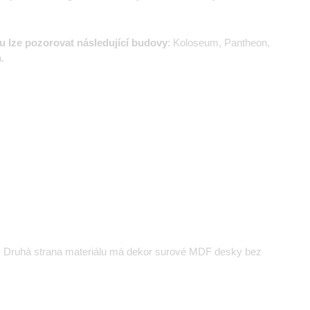
u lze pozorovat následující budovy
: Koloseum, Pantheon,
.
m. Druhá strana materiálu má dekor surové MDF desky bez