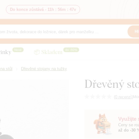
Do konce zůstává -
11h
:
56m
:
46v
Hl
Nové
do -50%
inky
📦 Skladem
na stůl
Dřevěné stojany na tužky
Dřevěný st
(
0 recenzí
)
Mo
Využijte
Ceny se roz
až do -30 