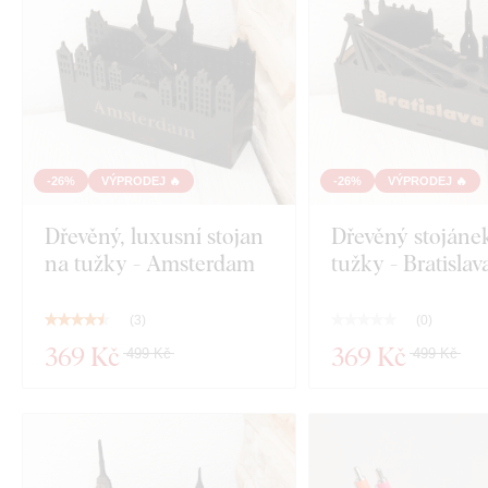
-26%
VÝPRODEJ 🔥
-26%
VÝPRODEJ 🔥
Dřevěný, luxusní stojan
Dřevěný stojáne
na tužky - Amsterdam
tužky - Bratislav
(
3
)
(
0
)
369 Kč
369 Kč
499 Kč
499 Kč