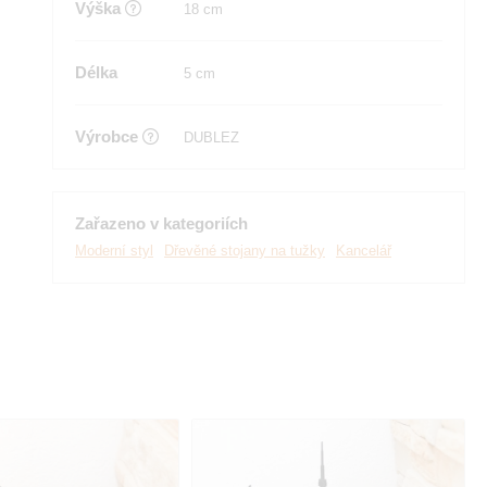
Výška
18 cm
Délka
5 cm
Výrobce
DUBLEZ
Zařazeno v kategoriích
Moderní styl
Dřevěné stojany na tužky
Kancelář