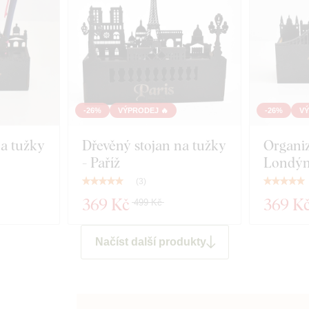
-26%
VÝPRODEJ 🔥
-26%
VÝ
na tužky
Dřevěný stojan na tužky
Organiz
- Paříž
Londý
(
3
)
369 Kč
369 K
499 Kč
Načíst další produkty