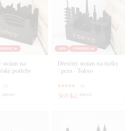
PRODEJ 🔥
-26%
VÝPRODEJ 🔥
 stojan na
Dřevěný stojan na tužky
řské potřeby -
/ pera - Tokyo
(
1
)
(
5
)
č
369 Kč
499 Kč
499 Kč