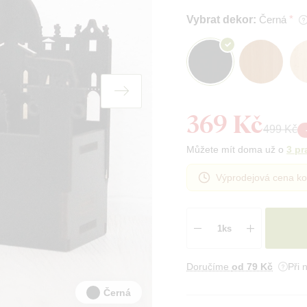
Vybrat dekor:
Černá
369 Kč
499 Kč
Můžete mít doma už o
3 pr
Výprodejová cena ko
Doručíme
od 79 Kč
Při 
Černá