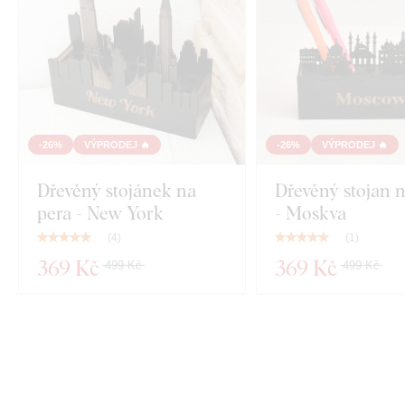
-26%
VÝPRODEJ 🔥
-26%
VÝPRODEJ 🔥
Dřevěný stojánek na
Dřevěný stojan 
pera - New York
- Moskva
(
4
)
(
1
)
369 Kč
369 Kč
499 Kč
499 Kč