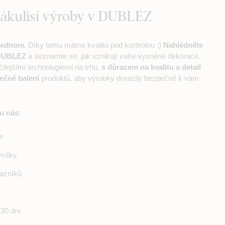
zákulisí výroby v DUBLEZ
jednom.
Díky tomu máme kvalitu pod kontrolou :)
Nahlédněte
 DUBLEZ
a seznamte se, jak vznikají vaše vysněné dekorace.
čilejšími technologiemi na trhu,
s důrazem na kvalitu a detail
ečné balení
produktů, aby výrobky dorazily bezpečně k vám
 u nás:
e
mítky
azníků
30 dní