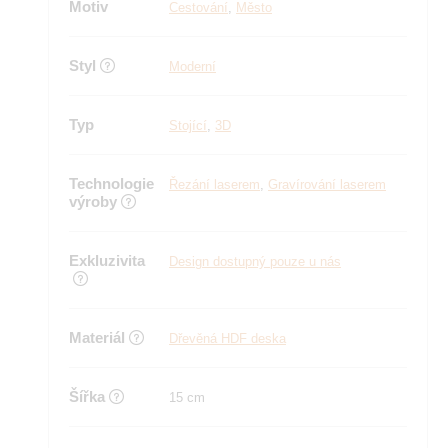
Motiv
Cestování
,
Město
Styl
Moderní
Typ
Stojící
,
3D
Technologie
Řezání laserem
,
Gravírování laserem
výroby
Exkluzivita
Design dostupný pouze u nás
Materiál
Dřevěná HDF deska
Šířka
15 cm