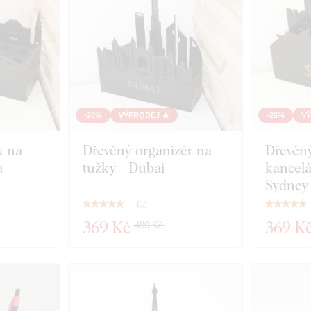
-26%
VÝPRODEJ 🔥
-26%
VÝ
k na
Dřevěný organizér na
Dřevěný
a
tužky - Dubai
kancelá
Sydney
(
1
)
369 Kč
369 K
499 Kč