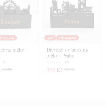
PRODEJ 🔥
-26%
VÝPRODEJ 🔥
ér na tužky -
Dřevěný stojánek na
n
tužky - Praha
(
1
)
(
0
)
č
369 Kč
499 Kč
499 Kč