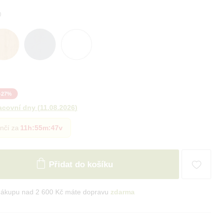
-
27
%
acovní dny
(
11.08.2026
)
nčí za
11h
:
55m
:
45v
Přidat do košíku
nákupu nad 2 600 Kč máte dopravu
zdarma