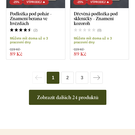
-25%
VÝPRODEJ 🔥
-25%
VÝPRODEJ 🔥
Podložka pod pohár -
Dřevěná podložka pod
Znamení berana ve
skleničky - Znamení
hvězdách
kozoroh
(
2
)
(
0
)
Můžete mít doma už o 3
Můžete mít doma už o 3
pracovní dny
pracovní dny
119 Kč
119 Kč
89 Kč
89 Kč
1
2
3
Zobrazit dalších 24 produktů