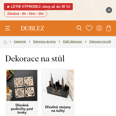
🔥 LETNÍ VÝPRODEJ: slevy až do 30 %!
Zůstává -
9h
:
42m
:
34v
Kategorie
Dekorace do bytu
Další dekorace
Dekorace na stůl
Dekorace na stůl
Dřevěné
Dřevěné stojany
podložky pod
na tužky
hrnky