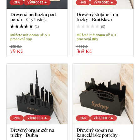
-28%
VÝPRODEJ 🔥
-26%
VÝPRODEJ 🔥
Dřevěná podložka pod
Dřevěný stojánek na
pohár - Čtyřlístek
tužky - Bratislava
(
1
)
(
0
)
Můžete mít doma už o 3
Můžete mít doma už o 3
pracovní dny
pracovní dny
109 Kč
499 Kč
79 Kč
369 Kč
-26%
VÝPRODEJ 🔥
-26%
VÝPRODEJ 🔥
Dřevěný organizér na
Dřevěný stojan na
tužky - Dubai
kancelářské potřeby -