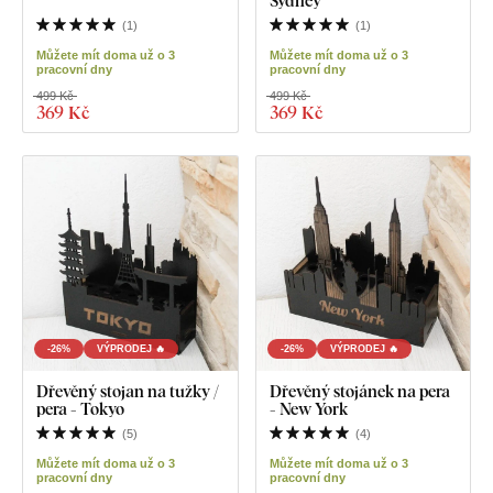
Sydney
(
1
)
(
1
)
Můžete mít doma už o 3
Můžete mít doma už o 3
pracovní dny
pracovní dny
499 Kč
499 Kč
369 Kč
369 Kč
-26%
VÝPRODEJ 🔥
-26%
VÝPRODEJ 🔥
Dřevěný stojan na tužky /
Dřevěný stojánek na pera
pera - Tokyo
- New York
(
5
)
(
4
)
Můžete mít doma už o 3
Můžete mít doma už o 3
pracovní dny
pracovní dny