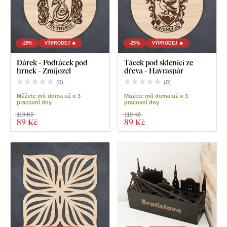
-25%
VÝPRODEJ 🔥
-25%
VÝPRODEJ 🔥
Dárek - Podtácek pod
Tácek pod sklenici ze
hrnek - Zmijozel
dřeva - Havraspár
(
0
)
(
0
)
Můžete mít doma už o 3
Můžete mít doma už o 3
pracovní dny
pracovní dny
119 Kč
119 Kč
89 Kč
89 Kč