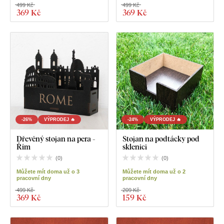
499 Kč
499 Kč
369 Kč
369 Kč
-26%
VÝPRODEJ 🔥
-24%
VÝPRODEJ 🔥
Dřevěný stojan na pera -
Stojan na podtácky pod
Řím
sklenici
(
0
)
(
0
)
Můžete mít doma už o 3
Můžete mít doma už o 2
pracovní dny
pracovní dny
499 Kč
209 Kč
369 Kč
159 Kč