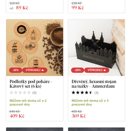
119 Kč
139 Kč
89 Kč
99 Kč
od
-26%
VÝPRODEJ 🔥
-26%
VÝPRODEJ 🔥
Podložky pod poháre -
Dřevěný, luxusní stojan
Kávový set (6 ks)
na tužky - Amsterdam
(
0
)
(
3
)
Můžete mít doma už o 2
Můžete mít doma už o 3
pracovní dny
pracovní dny
549 Kč
499 Kč
409 Kč
369 Kč