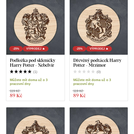
-25%
VÝPRODEJ 🔥
-25%
VÝPRODEJ 🔥
Podložka pod skleničky
Dřevěný podtácek Harry
Harry Potter - Nebelvír
Potter - Mrzimor
(
1
)
(
0
)
Můžete mít doma už o 3
Můžete mít doma už o 3
pracovní dny
pracovní dny
119 Kč
119 Kč
89 Kč
89 Kč