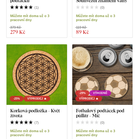
podtácků
Souhvězdí znamení Váhy
(
1
)
(
0
)
Můžete mít doma už o 3
Můžete mít doma už o 3
pracovní dny
pracovní dny
379 Kč
119 Kč
279 Kč
89 Kč
-29%
VÝHODNĚ
-25%
VÝPRODEJ 🔥
VÝPRODEJ 🔥
Korková podložka - Květ
Fotbalový podtácek pod
života
půllitr - Míč
(
7
)
(
0
)
Můžete mít doma už o 3
Můžete mít doma už o 3
pracovní dny
pracovní dny