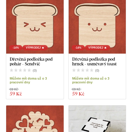
-14%
VÝPRODEJ 🔥
-14%
VÝPRODEJ 🔥
Dřevěná podložka pod
Dřevěná podložka pod
pohár - Sendvič
hrnek - usměvavý toast
(
0
)
(
0
)
Můžete mít doma už o 3
Můžete mít doma už o 3
pracovní dny
pracovní dny
69 Kč
69 Kč
59 Kč
59 Kč