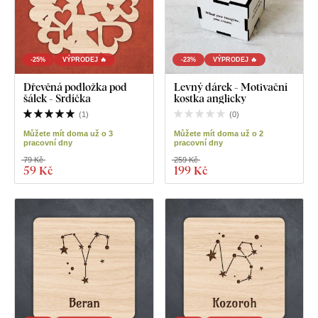
-25%
VÝPRODEJ 🔥
-23%
VÝPRODEJ 🔥
Dřevěná podložka pod
Levný dárek - Motivační
šálek - Srdíčka
kostka anglicky
(
1
)
(
0
)
Můžete mít doma už o 3
Můžete mít doma už o 2
pracovní dny
pracovní dny
79 Kč
259 Kč
59 Kč
199 Kč