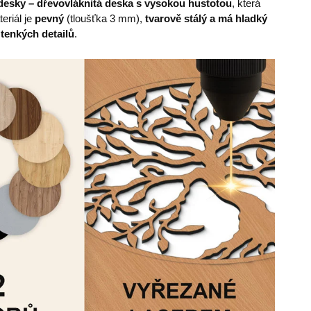
esky – dřevovláknitá deska s vysokou hustotou
, která
eriál je
pevný
(tloušťka 3 mm),
tvarově stálý a má hladký
 tenkých detailů
.