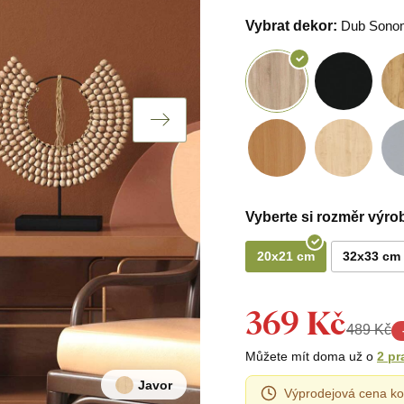
Vybrat dekor:
Dub Sono
Vyberte si rozměr výro
20x21 cm
32x33 cm
369 Kč
489 Kč
Můžete mít doma už o
2 pr
Javor
Výprodejová cena ko