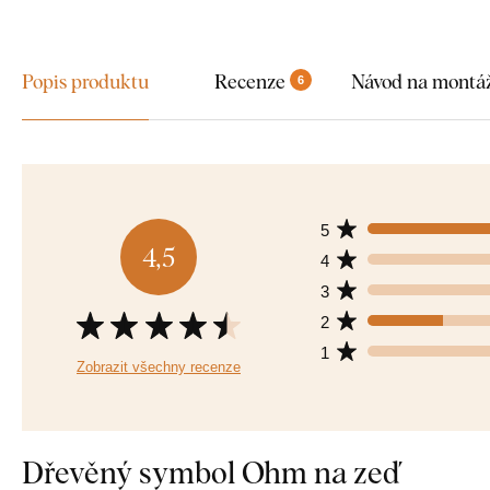
Popis produktu
Recenze
Návod na montá
6
5
4,5
4
3
2
1
Zobrazit všechny recenze
Dřevěný symbol Ohm na zeď