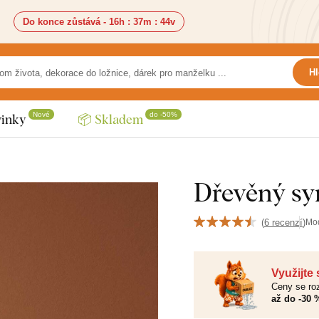
Do konce zůstává -
16h
:
37m
:
42v
Hl
Nové
do -50%
inky
📦 Skladem
Dřevěný s
(
6 recenzí
)
Mo
Využijte
Ceny se roz
až do -30 