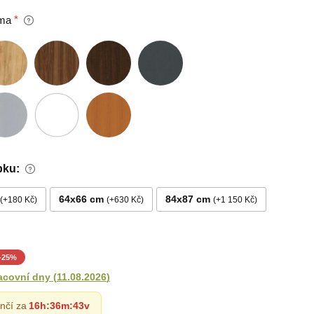
ma
bku:
64x66 cm
84x87 cm
+180 Kč
+630 Kč
+1 150 Kč
-
25
%
acovní dny
(
11.08.2026
)
nčí za
16h
:
36m
:
42v