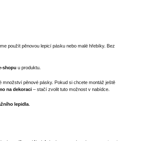
eme použít pěnovou lepicí pásku nebo malé hřebíky. Bez
e-shopu
u produktu.
é množství pěnové pásky. Pokud si chcete montáž ještě
mo na dekoraci
– stačí zvolit tuto možnost v nabídce.
žního lepidla
.