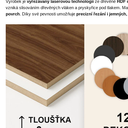
Výrobek je
vyřezávaný laserovou technologií
ze dřevěné
HDF d
vzniká slisováním dřevěných vláken a pryskyřice pod tlakem. Mat
povrch
. Díky své pevnosti umožňuje
precizní řezání i jemných,