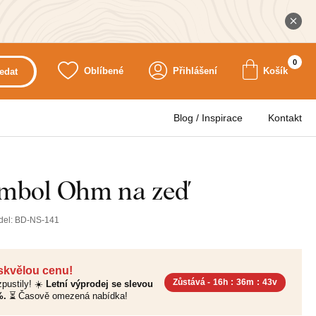
0
Oblíbené
Přihlášení
Košík
edat
Blog / Inspirace
Kontakt
ymbol Ohm na zeď
del:
BD-NS-141
 skvělou cenu!
Zůstává -
16h
:
36m
:
42v
pustily! ☀️
Letní výprodej se slevou
%.
⏳ Časově omezená nabídka!