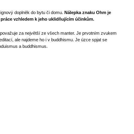
ignový doplněk do bytu či domu.
Nálepka znaku Ohm
je
í práce vzhledem k jeho uklidňujícím účinkům.
považuje za největší ze všech manter. Je prvotním zvukem
editací, ale najdeme ho i v buddhismu. Je úzce spjat se
 hinduismus a buddhismus.