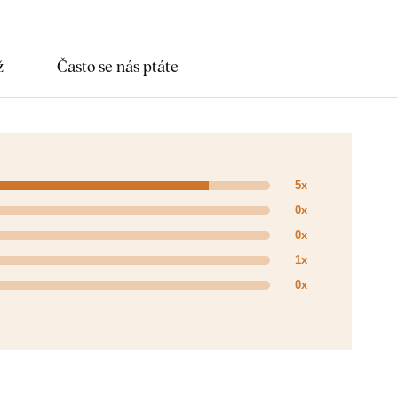
ž
Často se nás ptáte
5x
0x
0x
1x
0x