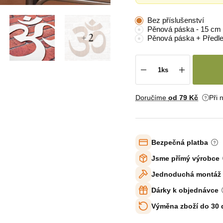
Bez příslušenství
Pěnová páska - 15 cm
+ 2
Pěnová páska + Předl
Doručíme
od 79 Kč
Při 
Bezpečná platba
Jsme přímý výrobce
Jednoduchá montáž
Dárky k objednávce
Výměna zboží do 30