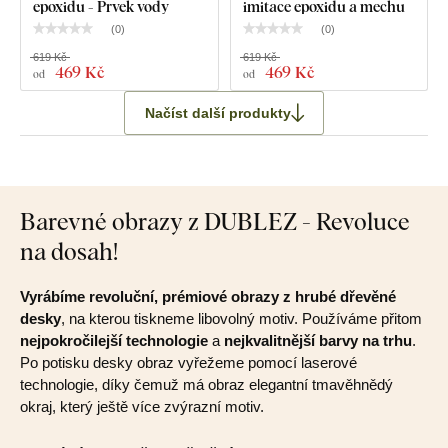
epoxidu - Prvek vody
imitace epoxidu a mechu
(
0
)
(
0
)
619 Kč
619 Kč
469 Kč
469 Kč
od
od
Načíst další produkty
Barevné obrazy z DUBLEZ - Revoluce
na dosah!
Vyrábíme revoluční, prémiové obrazy z hrubé dřevěné
desky
, na kterou tiskneme libovolný motiv. Používáme přitom
nejpokročilejší technologie
a
nejkvalitnější barvy na trhu
.
Po potisku desky obraz vyřežeme pomocí laserové
technologie, díky čemuž má obraz elegantní tmavěhnědý
okraj, který ještě více zvýrazní motiv.