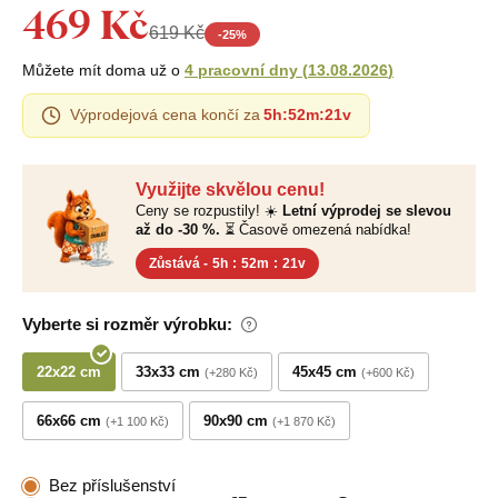
469 Kč
619 Kč
-
25
%
Můžete mít doma už o
4 pracovní dny
(
13.08.2026
)
Výprodejová cena končí za
5h
:
52m
:
20v
Využijte skvělou cenu!
Ceny se rozpustily! ☀️
Letní výprodej se slevou
až do -30 %.
⏳ Časově omezená nabídka!
Zůstává -
5h
:
52m
:
20v
Vyberte si rozměr výrobku:
22x22 cm
33x33 cm
45x45 cm
+280 Kč
+600 Kč
66x66 cm
90x90 cm
+1 100 Kč
+1 870 Kč
Bez příslušenství