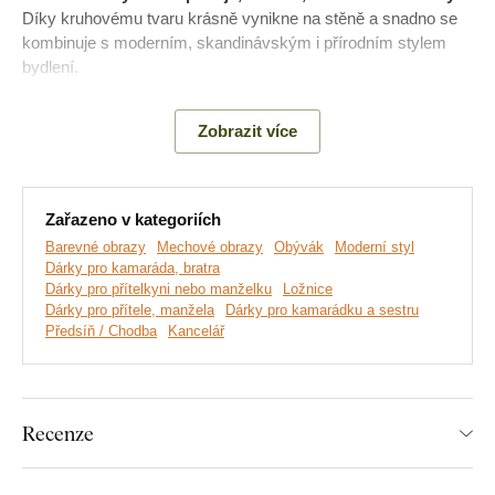
Díky kruhovému tvaru krásně vynikne na stěně a snadno se
kombinuje s moderním, skandinávským i přírodním stylem
bydlení.
Poznámka:
Nejedná se o živý ani stabilizovaný mech.
Zobrazit více
Motiv mechového obrazu je vytištěný na kvalitní dřevěné
desce.
Zařazeno v kategoriích
Barevné obrazy
Mechové obrazy
Obývák
Moderní styl
Dárky pro kamaráda, bratra
Dárky pro přítelkyni nebo manželku
Ložnice
Dárky pro přítele, manžela
Dárky pro kamarádku a sestru
Předsíň / Chodba
Kancelář
Recenze
Vyrábíme prémiové obrazy DUBLEZ tištěné na dřevěné