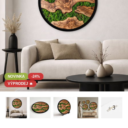
NOVINKA
-24%
VÝPRODEJ 🔥
+ 3