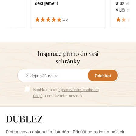
děkujeme!!!
a už visí 😀.
vidět str
Vás. Děk
5/5
Inspirace přímo do vaší
schránky
Odebírat
Souhlasím se
zpracováním osobních
údajů
a dostáváním novinek.
Plníme sny o dokonalém interiéru. Přinášíme radost a požitek