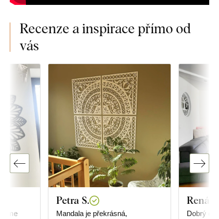
Recenze a inspirace přímo od
vás
Petra S.
Renáta
ujeme
Mandala je překrásná,
Dobrý den