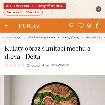
🔥 LETNÍ VÝPRODEJ: slevy až do 30 %!
Zůstává -
5h
:
53m
:
21v
Dekorace do bytu
Dřevěné obrazy na zeď
Obrazy přírody
Mechové obrazy
Kulatý obraz s imitací mechu a
dřeva - Delta
(
0 recenzí
)
Model:
DFO-MO-0043