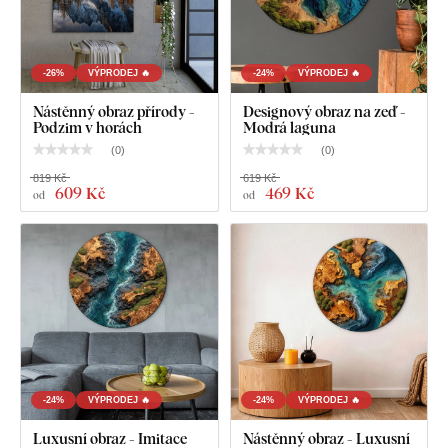
-26%
VÝPRODEJ 🔥
-24%
VÝPRODEJ 🔥
Nástěnný obraz přírody -
Designový obraz na zeď -
Podzim v horách
Modrá laguna
(
0
)
(
0
)
819 Kč
619 Kč
609 Kč
469 Kč
od
od
-24%
VÝPRODEJ 🔥
-24%
VÝPRODEJ 🔥
Luxusní obraz - Imitace
Nástěnný obraz - Luxusní