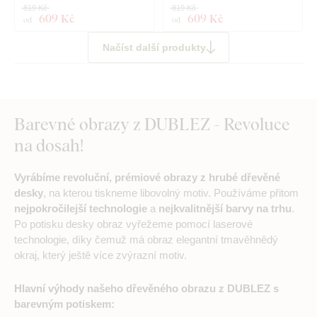
819 Kč
819 Kč
609 Kč
609 Kč
od
od
Načíst další produkty
Barevné obrazy z DUBLEZ - Revoluce
na dosah!
Vyrábíme revoluční, prémiové obrazy z hrubé dřevěné
desky
, na kterou tiskneme libovolný motiv. Používáme přitom
nejpokročilejší technologie
a
nejkvalitnější barvy na trhu
.
Po potisku desky obraz vyřežeme pomocí laserové
technologie, díky čemuž má obraz elegantní tmavěhnědý
okraj, který ještě více zvýrazní motiv.
Hlavní výhody našeho dřevěného obrazu z DUBLEZ s
barevným potiskem: