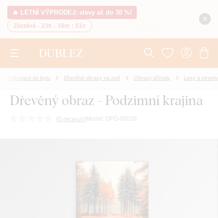
🔥 LETNÍ VÝPRODEJ: slevy až do 30 %!
Zůstává -
23h
:
18m
:
51v
Dekorace do bytu
Dřevěné obrazy na zeď
Obrazy přírody
Lesy a stromy
Dřevěný obraz - Podzimní krajina
(
0 recenzí
)
Model:
DFO-00030