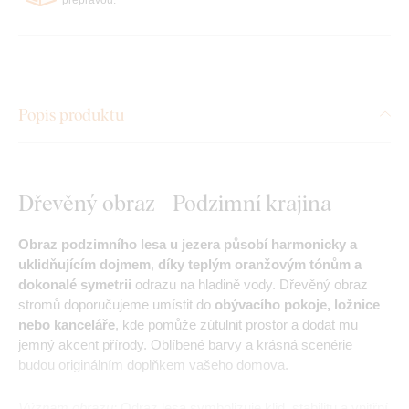
Popis produktu
Dřevěný obraz - Podzimní krajina
Obraz podzimního lesa u jezera působí harmonicky a
uklidňujícím dojmem
,
díky teplým oranžovým tónům a
dokonalé symetrii
odrazu na hladině vody. Dřevěný obraz
stromů doporučujeme umístit do
obývacího pokoje, ložnice
nebo kanceláře
, kde pomůže zútulnit prostor a dodat mu
jemný akcent přírody. Oblíbené barvy a krásná scenérie
budou originálním doplňkem vašeho domova.
Význam obrazu:
Odraz lesa symbolizuje klid, stabilitu a vnitřní