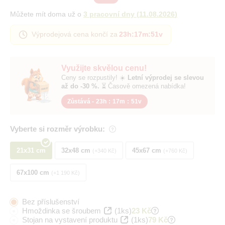
Můžete mít doma už o
3 pracovní dny
(
11.08.2026
)
Výprodejová cena končí za
23h
:
17m
:
50v
Využijte skvělou cenu!
Ceny se rozpustily! ☀️
Letní výprodej se slevou
až do -30 %.
⏳ Časově omezená nabídka!
Zůstává -
23h
:
17m
:
50v
Vyberte si rozměr výrobku:
21x31 cm
32x48 cm
45x67 cm
+340 Kč
+760 Kč
67x100 cm
+1 190 Kč
Bez příslušenství
Hmoždinka se šroubem
(1ks)
23 Kč
Stojan na vystavení produktu
(1ks)
79 Kč