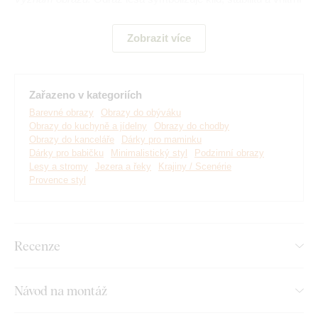
soustředění. Ideální obraz pro vytvoření příjemné atmosféry.
Zobrazit více
Zařazeno v kategoriích
Barevné obrazy
Obrazy do obýváku
Obrazy do kuchyně a jídelny
Obrazy do chodby
Obrazy do kanceláře
Dárky pro maminku
Dárky pro babičku
Minimalistický styl
Podzimní obrazy
Lesy a stromy
Jezera a řeky
Krajiny / Scenérie
Provence styl
Vyrábíme prémiové obrazy DUBLEZ tištěné na dřevěné
desce.
Používáme přitom
nejmodernější technologie
a
Recenze
nejkvalitnější barvy na trhu
. Motiv tiskneme přímo na desku
a následně vyřezáváme pomocí laseru. Díky tomu má obraz z
boku elegantní tmavě hnědý okraj, který ještě více zvýrazní
Návod na montáž
motiv.