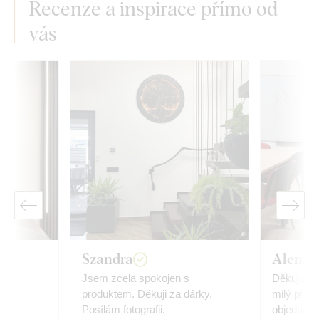
Recenze a inspirace přímo od
vás
Szandra
Alena 
.
Jsem zcela spokojen s
Děkuju ve
produktem. Děkuji za dárky.
milý příst
Posílám fotografii.
objednávky. Mandala nám