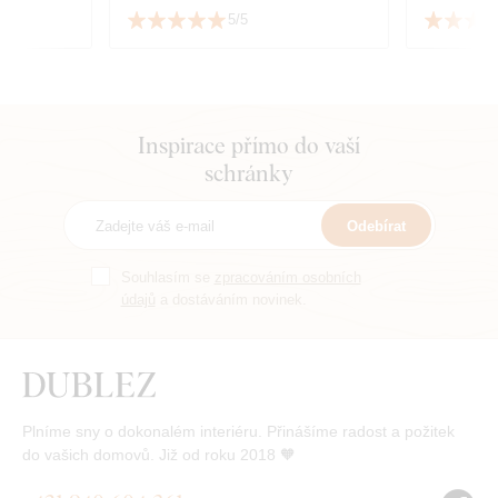
viceúčelo
5/5
Inspirace přímo do vaší
schránky
Odebírat
Souhlasím se
zpracováním osobních
údajů
a dostáváním novinek.
Plníme sny o dokonalém interiéru. Přinášíme radost a požitek
do vašich domovů. Již od roku 2018 🧡