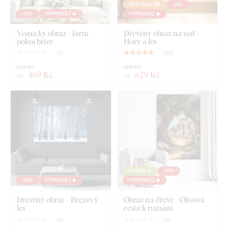
BESTSELLER
-29%
-24%
VÝPRODEJ 🔥
VÝPRODEJ 🔥
Vesnický obraz - Jarní
Dřevěný obraz na zeď -
pokoj břízy
Hory a les
(
0
)
(
38
)
619 Kč
889 Kč
469 Kč
629 Kč
od
od
NOVINKA
-26%
-26%
VÝPRODEJ 🔥
VÝPRODEJ 🔥
Dřevěný obraz - Březový
Obraz na dřevě - Olivová
les
cesta k ruinám
(
0
)
(
0
)