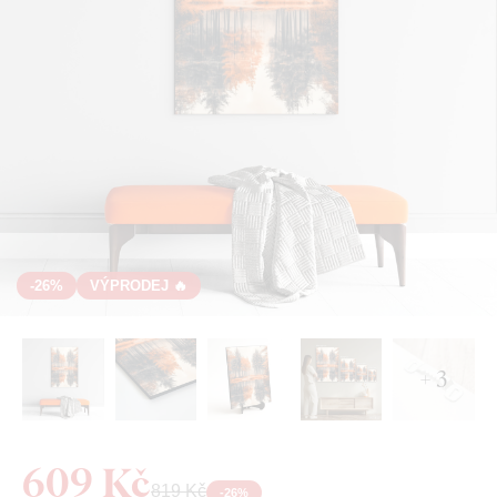
-26%
VÝPRODEJ 🔥
+ 3
609 Kč
819 Kč
-
26
%