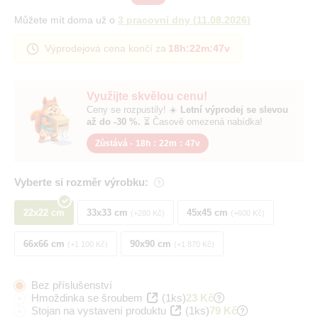
Můžete mít doma už o
3 pracovní dny
(
11.08.2026
)
Výprodejová cena končí za
18h
:
22m
:
46v
Využijte skvělou cenu!
Ceny se rozpustily! ☀️
Letní výprodej se slevou
až do -30 %.
⏳ Časově omezená nabídka!
Zůstává -
18h
:
22m
:
46v
Vyberte si rozměr výrobku:
22x22 cm
33x33 cm
45x45 cm
+280 Kč
+600 Kč
66x66 cm
90x90 cm
+1 100 Kč
+1 870 Kč
Bez příslušenství
Hmoždinka se šroubem
(1ks)
23 Kč
Stojan na vystavení produktu
(1ks)
79 Kč