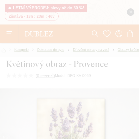
🔥 LETNÍ VÝPRODEJ: slevy až do 30 %!
Zůstává -
18h
:
23m
:
46v
Kategorie
Dekorace do bytu
Dřevěné obrazy na zeď
Obrazy květin
Květinový obraz - Provence
(
0 recenzí
)
Model:
DFO-KV-0069