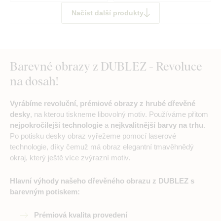
Načíst další produkty
Barevné obrazy z DUBLEZ - Revoluce
na dosah!
Vyrábíme revoluční, prémiové obrazy z hrubé dřevěné
desky
, na kterou tiskneme libovolný motiv. Používáme přitom
nejpokročilejší technologie
a
nejkvalitnější barvy na trhu
.
Po potisku desky obraz vyřežeme pomocí laserové
technologie, díky čemuž má obraz elegantní tmavěhnědý
okraj, který ještě více zvýrazní motiv.
Hlavní výhody našeho dřevěného obrazu z DUBLEZ s
barevným potiskem:
Prémiová kvalita provedení