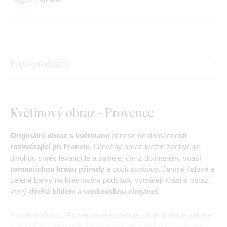
Popis produktu
Květinový obraz - Provence
Originální obraz s květinami
přinese do domácnosti
rozkvétající jih Francie.
Dřevěný obraz květin zachycuje
divokou směs levandule a šalvěje, čímž do interiéru vnáší
romantickou krásu přírody
a pocit svobody. Jemné fialové a
zelené barvy na krémovém podkladu vytvářejí krásný obraz,
který
dýchá klidem a venkovskou elegancí.
Význam obrazu:
Provence představuje spojení léčivé šalvěje
a uklidňující levandule, které společně symbolizují ochranu