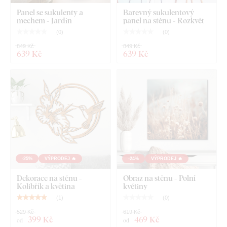
Panel se sukulenty a
Barevný sukulentový
mechem - Jardin
panel na stěnu - Rozkvět
(
0
)
(
0
)
849 Kč
849 Kč
639 Kč
639 Kč
-25%
VÝPRODEJ 🔥
-24%
VÝPRODEJ 🔥
Dekorace na stěnu -
Obraz na stěnu - Polní
Kolibřík a květina
květiny
(
1
)
(
0
)
529 Kč
619 Kč
399 Kč
469 Kč
od
od