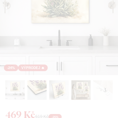
-24%
VÝPRODEJ 🔥
+ 3
469 Kč
619 Kč
-
25
%