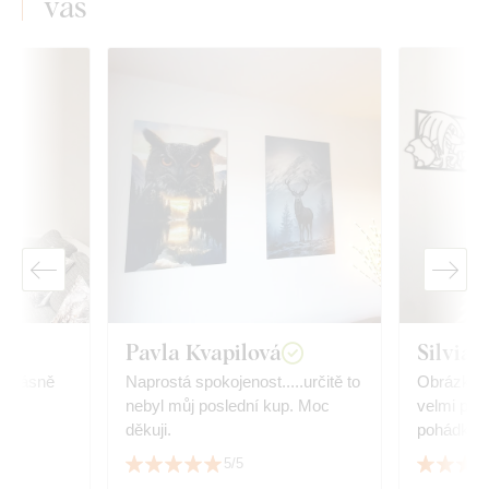
vás
Pavla Kvapilová
Silvia
ě
Naprostá spokojenost.....určitě to
Obrázky 
nebyl můj poslední kup. Moc
velmi potě
děkuji.
pohádka.
5/5