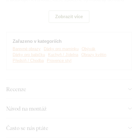
zdraví a vnitřní rovnováhu.
Zobrazit více
Zařazeno v kategoriích
Barevné obrazy
Dárky pro maminku
Obývák
Dárky pro babičku
Kuchyň / Jídelna
Obrazy květin
Předsíň / Chodba
Provence styl
Recenze
Vyrábíme prémiové obrazy DUBLEZ tištěné na dřevěné
desce.
Používáme přitom
nejmodernější technologie
a
Návod na montáž
nejkvalitnější barvy na trhu
. Motiv tiskneme přímo na desku
a následně vyřezáváme pomocí laseru. Díky tomu má obraz z
boku elegantní tmavě hnědý okraj, který ještě více zvýrazní
Často se nás ptáte
motiv.