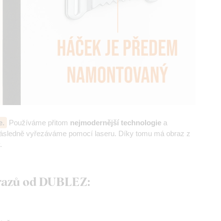
e.
Používáme přitom
nejmodernější technologie
a
následně vyřezáváme pomocí laseru. Díky tomu má obraz z
.
brazů od DUBLEZ: