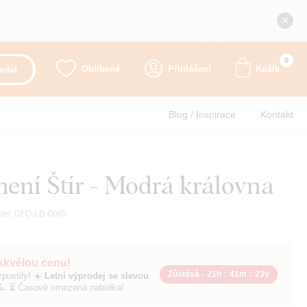
0
Oblíbené
Přihlášení
Košík
edat
Blog / Inspirace
Kontakt
ení Štír - Modrá královna
del:
DFO-LD-0065
 skvělou cenu!
Zůstává -
21h
:
41m
:
22v
pustily! ☀️
Letní výprodej se slevou
%.
⏳ Časově omezená nabídka!