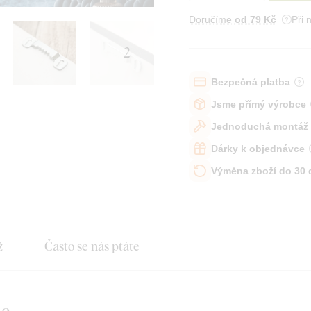
Doručíme
od 79 Kč
Při 
+ 2
Bezpečná platba
Jsme přímý výrobce
Jednoduchá montáž
Dárky k objednávce
Výměna zboží do 30
ž
Často se nás ptáte
na