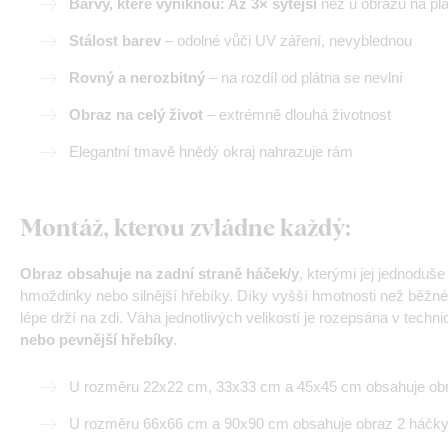
Barvy, které vyniknou: Až 3× sytější
než u obrazů na pl
Stálost barev
– odolné vůči UV záření, nevyblednou
Rovný a nerozbitný
– na rozdíl od plátna se nevlní
Obraz na celý život
– extrémně dlouhá životnost
Elegantní tmavě hnědý okraj nahrazuje rám
Montáž, kterou zvládne každý
:
Obraz obsahuje na zadní straně háček/y
, kterými jej jednoduš
hmoždinky nebo silnější hřebíky. Díky vyšší hmotnosti než běžné
lépe drží na zdi. Váha jednotlivých velikostí je rozepsána v tech
nebo pevnější hřebíky
.
U rozměru 22x22 cm, 33x33 cm a 45x45 cm obsahuje obr
U rozměru 66x66 cm a 90x90 cm obsahuje obraz 2 háčky