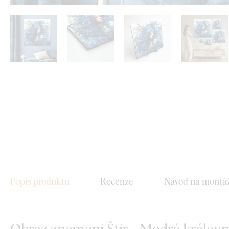
Popis produktu
Recenze
Návod na montá
Obraz znamení Štír - Modrá králov