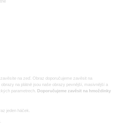
átně
e zavěsíte na zeď. Obraz doporučujeme zavěsit na
 obrazy na plátně jsou naše obrazy pevnější, masivnější a
nických parametrech.
Doporučujeme zavěsit na hmoždinky
az jeden háček.
.