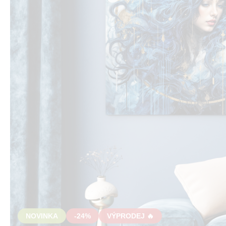
NOVINKA
-24%
VÝPRODEJ 🔥