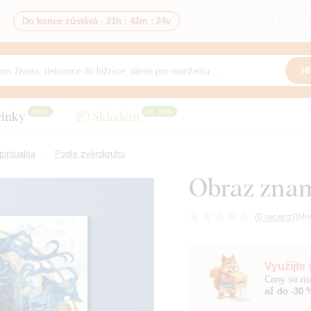
Do konce zůstává -
21h
:
42m
:
22v
Hl
Nové
do -50%
inky
📦 Skladem
piritualita
Podle zvěrokruhu
Obraz znam
(
0 recenzí
)
Mo
Využijte
Ceny se roz
až do -30 