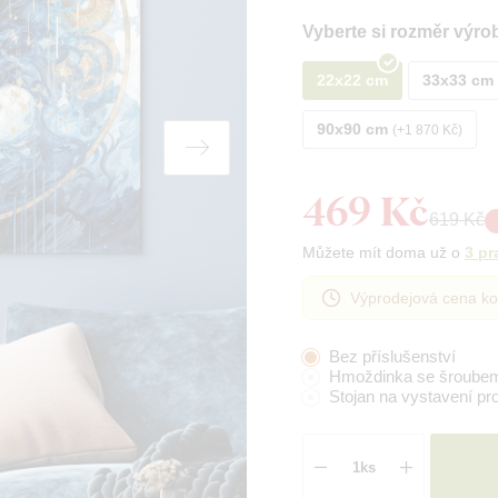
Vyberte si rozměr výro
22x22 cm
33x33 cm
90x90 cm
+1 870 Kč
469 Kč
619 Kč
Můžete mít doma už o
3 pr
Výprodejová cena ko
Bez příslušenství
Hmoždinka se šroube
Stojan na vystavení pr