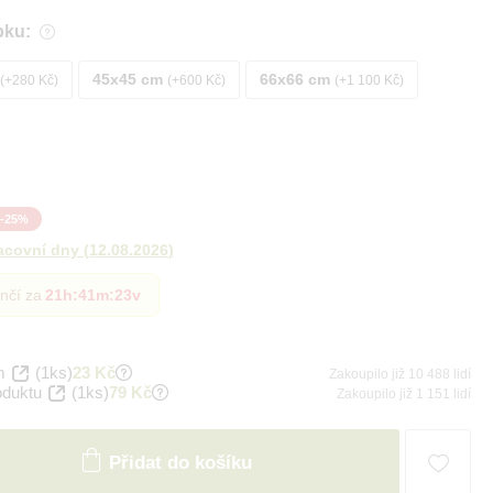
bku:
45x45 cm
66x66 cm
+280 Kč
+600 Kč
+1 100 Kč
-
25
%
acovní dny
(
12.08.2026
)
nčí za
21h
:
41m
:
22v
m
(1ks)
23 Kč
Zakoupilo již 10 488 lidí
oduktu
(1ks)
79 Kč
Zakoupilo již 1 151 lidí
Přidat do košíku