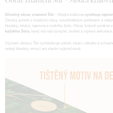
Dřevěný obraz znamení Štír
– Modrá královna
vystihuje tajem
Ženský portrét s modrými vlasy, soustředěným pohledem a zlatý
hloubky, intuice, tajemna a vodního živlu. Obraz krásně vynikne v
každého Štíra
, který má rád výrazné, osobní a stylové dekorace.
Význam obrazu: Štír symbolizuje vášeň, intuici, odvahu a schopn
nebojí hloubky, emocí ani vlastní výjimečnosti.