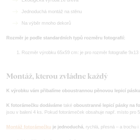
Jednoduchá montáž na stěnu
Na výběr mnoho dekorů
Rozměr je podle standardních typů rozměru fotografií:
Rozměr výrobku 65x59 cm: je pro rozměr fotografie 9x13
Montáž, kterou zvládne každý
K výrobku vám přibalíme oboustrannou pěnovou lepicí pásk
K fotorámečku dodáváme
také
oboustranné lepicí pásky na fo
jsou v balení 4 ks. Pokud fotorámeček obsahuje např. místo pro 5 
Montáž fotorámečku
je jednoduchá
, rychlá, přesná – a trochu 