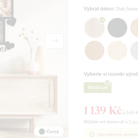
Vybrat dekor:
Dub Sono
Vyberte si rozměr výro
65x59 cm
1 139 Kč
1 519 
Můžete mít doma už o
2 pr
Černá
Výprodejová cena ko