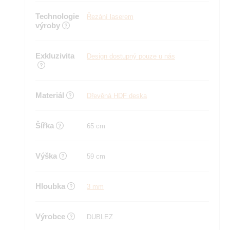
Technologie
Řezání laserem
výroby
Exkluzivita
Design dostupný pouze u nás
Materiál
Dřevěná HDF deska
Šířka
65 cm
Výška
59 cm
Hloubka
3 mm
Výrobce
DUBLEZ