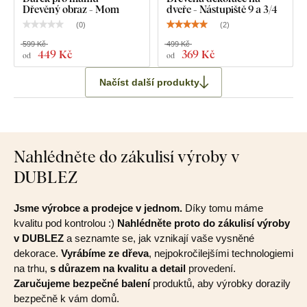
Dřevěný obraz - Mom
dveře - Nástupiště 9 a 3/4
(
0
)
(
2
)
599 Kč
499 Kč
449 Kč
369 Kč
od
od
Načíst další produkty
Nahlédněte do zákulisí výroby v
DUBLEZ
Jsme výrobce a prodejce v jednom.
Díky tomu máme
kvalitu pod kontrolou :)
Nahlédněte proto do zákulisí výroby
v DUBLEZ
a seznamte se, jak vznikají vaše vysněné
dekorace.
Vyrábíme ze dřeva
, nejpokročilejšími technologiemi
na trhu,
s důrazem na kvalitu a detail
provedení.
Zaručujeme bezpečné balení
produktů, aby výrobky dorazily
bezpečně k vám domů.