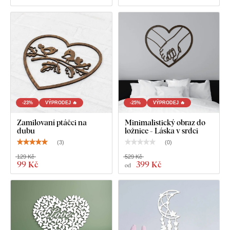
-23%
VÝPRODEJ 🔥
-25%
VÝPRODEJ 🔥
Zamilovaní ptáčci na
Minimalistický obraz do
dubu
ložnice - Láska v srdci
(
3
)
(
0
)
129 Kč
529 Kč
99 Kč
399 Kč
od