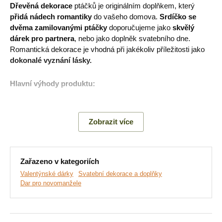
Dřevěná dekorace
ptáčků je originálním doplňkem, který
přidá nádech romantiky
do vašeho domova.
Srdíčko se
dvěma zamilovanými ptáčky
doporučujeme jako
skvělý
dárek pro partnera
, nebo jako doplněk svatebního dne.
Romantická dekorace je vhodná při jakékoliv příležitosti jako
dokonalé vyznání lásky.
Hlavní výhody produktu:
Vlastní text na míru
Zobrazit více
Originální design
Ekologický výrobek
Zařazeno v kategoriích
Romantický dárek
Valentýnské dárky
Svatební dekorace a doplňky
Dřevěný výrobek
Dar pro novomanžele
Montáž, kterou zvládne každý: