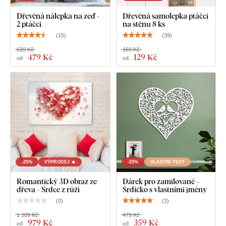
Dřevěná nálepka na zeď -
Dřevěná samolepka ptáčci
2 ptáčci
na stěnu 8 ks
(
15
)
(
39
)
639 Kč
169 Kč
479 Kč
129 Kč
od
od
-25%
VÝPRODEJ 🔥
-25%
VLASTNÍ TEXT
Romantický 3D obraz ze
Dárek pro zamilované -
dřeva - Srdce z růží
Srdíčko s vlastními jmény
(
0
)
(
3
)
1 309 Kč
479 Kč
979 Kč
359 Kč
od
od