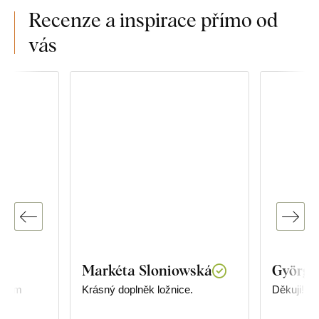
Recenze a inspirace přímo od
vás
Markéta Sloniowská
Györgyi
 jsem
Krásný doplněk ložnice.
Děkuji!