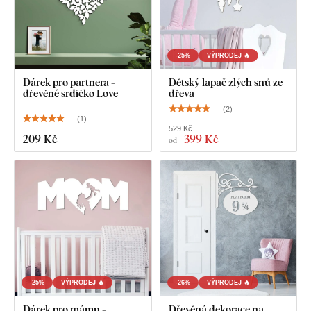
-25%
VÝPRODEJ 🔥
Dárek pro partnera -
Dětský lapač zlých snů ze
dřevěné srdíčko Love
dřeva
(
2
)
(
1
)
529 Kč
209 Kč
399 Kč
od
-25%
VÝPRODEJ 🔥
-26%
VÝPRODEJ 🔥
Dárek pro mámu -
Dřevěná dekorace na