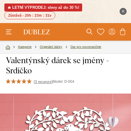
🔥 LETNÍ VÝPRODEJ: slevy až do 30 %!
Zůstává -
20h
:
23m
:
31v
Kategorie
Originální dárky
Dar pro novomanžele
Valentýnský dárek se jmény -
Srdíčko
(
3 recenze
)
Model:
D-004