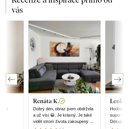
vás
Renáta K.
Lenka 
učit
Dobrý den, obraz jsem obdržela
Hodiny js
a už visí 😀. Je krásný. Je také
super a do
vidět strom života zakoupený u
Dékujem
Vás. Děkuji