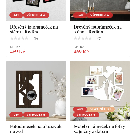
-24%
VÝPRODEJ 🔥
-24%
VÝPRODEJ 🔥
Dřevěný fotorámeček na
Dřevěný fotorámeček na
stěnu - Rodina
stěnu - Rodina
(
0
)
(
0
)
619 Kč
619 Kč
469 Kč
469 Kč
Na výběr máte z
12 dekorů
s polomatným lakem, který
zvyšuje
odolnost proti běžnému poškrábání
.
Tloušťka 3
mm
dodává produktu
3D efekt
s jemným stínováním, díky
čemuž na stěně působí čistě a elegantně – na rozdíl od
tenkých papírových samolepek.
-26%
VLASTNÍ TEXT
-24%
VÝPRODEJ 🔥
VÝPRODEJ 🔥
Deska splňuje
evropský emisní standard E1
– je bezpečná a
Fotorámeček na ultrazvuk
Svatební rámeček na fotky
vhodná do interiéru
(včetně dětského pokoje).
na zeď
se jmény a datem