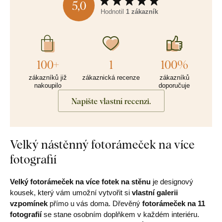
5,0
Hodnotil
1 zákazník
100+
1
100%
zákazníků již
zákaznická recenze
zákazníků
nakoupilo
doporučuje
Napište vlastní recenzi.
Velký nástěnný fotorámeček na více
fotografií
Velký fotorámeček na více fotek na stěnu
je designový
kousek, který vám umožní vytvořit si
vlastní galerii
vzpomínek
přímo u vás doma. Dřevěný
fotorámeček na 11
fotografií
se stane osobním doplňkem v každém interiéru.