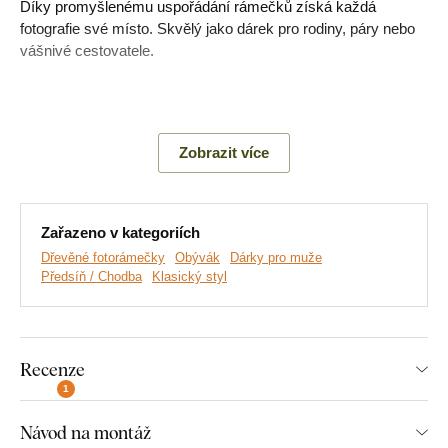
Díky promyšlenému uspořádání rámečků získá každá
fotografie své místo. Skvělý jako dárek pro rodiny, páry nebo
vášnivé cestovatele.
Hlavní výhody produktu:
Zobrazit více
Velký fotorámeček na stěnu
Jednoduchá montáž
Zařazeno v kategoriích
Na výběr mnoho dekorů
Dřevěné fotorámečky
Obývák
Dárky pro muže
Předsíň / Chodba
Klasický styl
Krásná dekorace na stěnu
Výborný dárek pro rodiny a blízké
Recenze
Rozměr rámečků je přizpůsoben standardním velikostem
fotografií:
1
Návod na montáž
Rozměr výrobku 74×59 cm: vhodné pro kombinaci