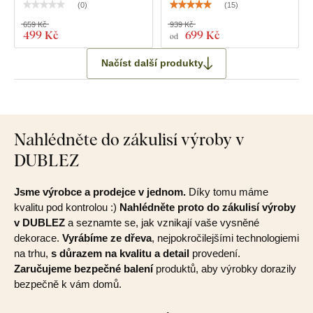
(
0
)
(
15
)
659 Kč
939 Kč
Co najdete v balení?
499 Kč
699 Kč
od
Načíst další produkty
Velký fotorámeček na stěnu – koláž na 11 fotografií
Oboustranná lepicí páska na fotografii + pěnová lepicí
páska na připevnění rámečku na stěnu
Nahlédněte do zákulisí výroby v
Poznámka:
Rámeček dodáváme bez skla.
DUBLEZ
Jsme výrobce a prodejce v jednom.
Díky tomu máme
kvalitu pod kontrolou :)
Nahlédněte proto do zákulisí výroby
v DUBLEZ
a seznamte se, jak vznikají vaše vysněné
dekorace.
Vyrábíme ze dřeva
, nejpokročilejšími technologiemi
na trhu,
s důrazem na kvalitu a detail
provedení.
Zaručujeme bezpečné balení
produktů, aby výrobky dorazily
bezpečně k vám domů.