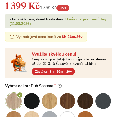
1 399 Kč
1 859 Kč
-
25
%
Zboží skladem, ihned k odeslání.
U vás o 2 pracovní dny.
(
11.08.2026
)
Výprodejová cena končí za
8h
:
26m
:
25v
Využijte skvělou cenu!
Ceny se rozpustily! ☀️
Letní výprodej se slevou
až do -30 %.
⏳ Časově omezená nabídka!
Zůstává -
8h
:
26m
:
25v
Vybrat dekor:
Dub Sonoma