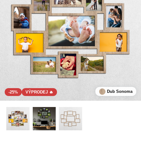
Dub Sonoma
-25%
VÝPRODEJ 🔥