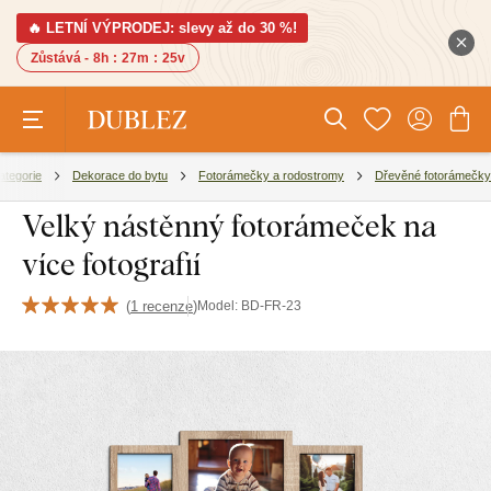
🔥 LETNÍ VÝPRODEJ: slevy až do 30 %!
Zůstává -
8h
:
27m
:
25v
ategorie
Dekorace do bytu
Fotorámečky a rodostromy
Dřevěné fotorámečky
Velký nástěnný fotorámeček na
více fotografií
(
1 recenze
)
Model:
BD-FR-23