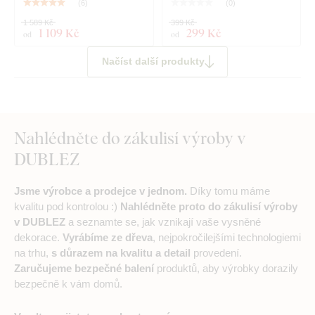
(
6
)
(
0
)
1 589 Kč
399 Kč
1 109 Kč
299 Kč
od
od
Načíst další produkty
Nahlédněte do zákulisí výroby v
DUBLEZ
Jsme výrobce a prodejce v jednom.
Díky tomu máme
kvalitu pod kontrolou :)
Nahlédněte proto do zákulisí výroby
v DUBLEZ
a seznamte se, jak vznikají vaše vysněné
dekorace.
Vyrábíme ze dřeva
, nejpokročilejšími technologiemi
na trhu,
s důrazem na kvalitu a detail
provedení.
Zaručujeme bezpečné balení
produktů, aby výrobky dorazily
bezpečně k vám domů.