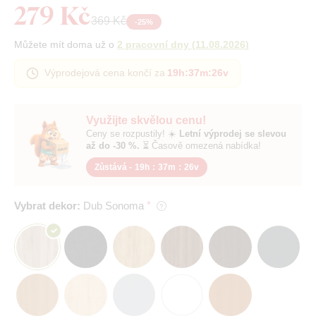
279 Kč
369 Kč
-
25
%
Můžete mít doma už o
2 pracovní dny
(
11.08.2026
)
Výprodejová cena končí za
19h
:
37m
:
25v
Využijte skvělou cenu!
Ceny se rozpustily! ☀️
Letní výprodej se slevou
až do -30 %.
⏳ Časově omezená nabídka!
Zůstává -
19h
:
37m
:
25v
Vybrat dekor:
Dub Sonoma