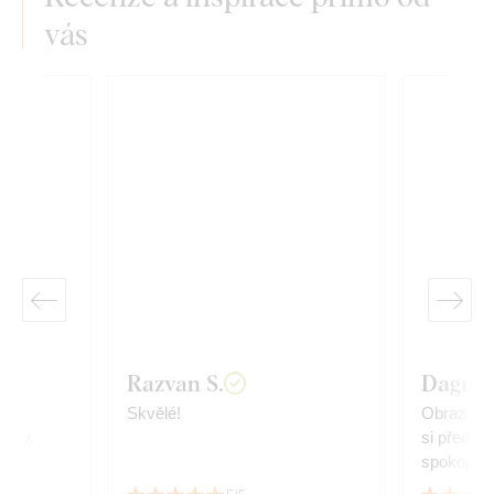
vás
Razvan S.
Dagmar
Skvělé!
Obraz vyp
árky.
si předst
spokojená