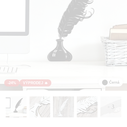
Černá
-24%
VÝPRODEJ 🔥
+ 3