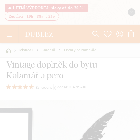
🔥 LETNÍ VÝPRODEJ: slevy až do 30 %!
Zůstává -
19h
:
38m
:
25v
Místnosti
Kancelář
Obrazy do kanceláře
Vintage doplněk do bytu -
Kalamář a pero
(
3 recenze
)
Model:
BD-NS-88