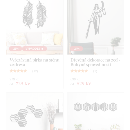
tenkých papírových samolepek.
Deska splňuje
evropský emisní standard E1
– je bezpečná a
vhodná do interiéru
(včetně dětského pokoje).
Co najdete v balení?
-26%
VÝPRODEJ 🔥
-24%
Vintage doplněk do bytu - Kalamář a pero
Vyřezávaná pírka na stěnu
Dřevěná dekorace na zeď -
ze dřeva
Bohyně spravedlnosti
(
12
)
(
1
)
979 Kč
699 Kč
729 Kč
529 Kč
od
od