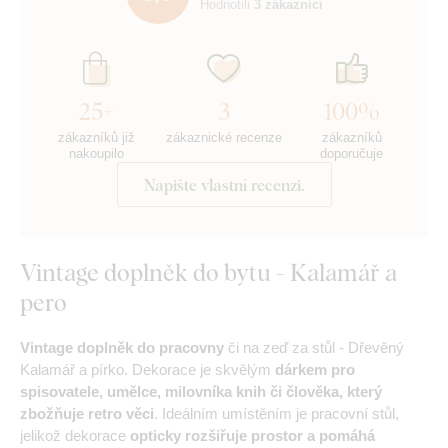
Hodnotili
3 zákazníci
25+
3
100%
zákazníků již
zákaznické recenze
zákazníků
nakoupilo
doporučuje
Napište vlastní recenzi.
Vintage doplněk do bytu - Kalamář a
pero
Vintage doplněk do pracovny
či na zeď za stůl - Dřevěný
Kalamář a pírko. Dekorace je skvělým
dárkem pro
spisovatele, umělce, milovníka knih či člověka, který
zbožňuje retro věci
. Ideálním umístěním je pracovní stůl,
jelikož dekorace
opticky rozšiřuje prostor a pomáhá