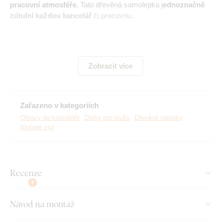
pracovní atmosféře
. Tato dřevěná samolepka j
ednoznačně
zútulní každou kancelář
či pracovnu.
Hlavní výhody produktu:
Zobrazit více
Vintage dekorace do bytu
Jednoduchá montáž na stěnu
Zařazeno v kategoriích
Dřevěný 3 mm silný materiál
Obrazy do kanceláře
Dárky pro muže
Dřevěné nálepky
Vintage styl
Výběr z různých dekorů
Recenze
3
Montáž, kterou zvládne každý:
Návod na montáž
Instalace dekorace je opravdu snadná :) Pro zavěšení