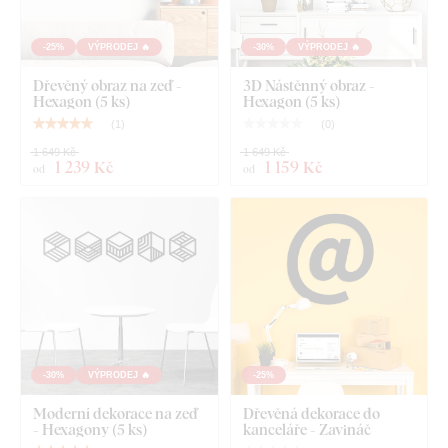
-25%
VÝPRODEJ 🔥
-30%
VÝPRODEJ 🔥
Dřevěný obraz na zeď -
3D Nástěnný obraz -
Hexagon (5 ks)
Hexagon (5 ks)
(
1
)
(
0
)
1 649 Kč
1 649 Kč
1 239 Kč
1 159 Kč
od
od
-30%
VÝPRODEJ 🔥
-25%
Moderní dekorace na zeď
Dřevěná dekorace do
- Hexagony (5 ks)
kanceláře - Zavináč