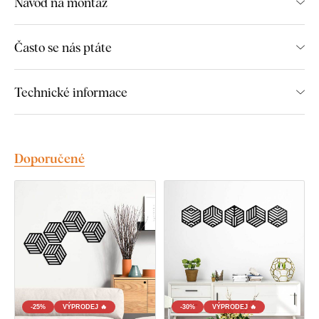
Návod na montáž
Poznámka:
Často se nás ptáte
Výrobek se skládá z 5 ks samostatných hexagonů.
Ilustrační fotky na produktu slouží pouze pro inspiraci.
Výrobek si můžete na stěně rozmístit libovolně.
Technické informace
Uváděné rozměry jsou rozměry jednoho kusu
hexagonu.
Doporučené
Cena na produktu je za všech 5 částí nálepky.
Na ilustračních fotografiích, kde se nachází 10
hexagonů, byly použity dvě sady hexagonů 2x5 ks.
Daný set hexagonů je plně kompatibilní s ostatními
sety hexagonů, které se nacházejí v souvisejících
produktech. Lze je tedy kombinovat dohromady.
Montáž, kterou zvládne každý:
-25%
VÝPRODEJ 🔥
-30%
VÝPRODEJ 🔥