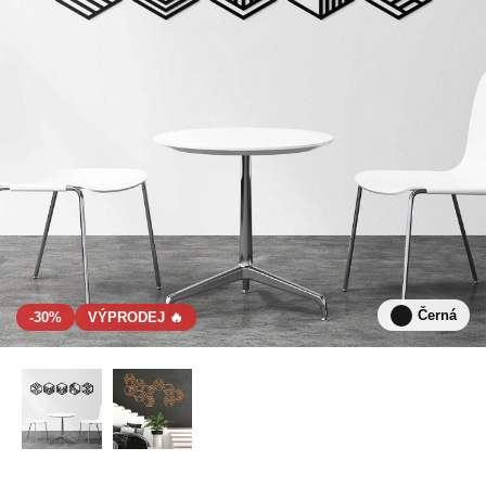
Černá
-30%
VÝPRODEJ 🔥