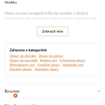
hloubku.
Obraz ve tvaru hexagonů může být umístěn v různých
místnostech, ale nejkrásněji vynikne v ložnici, obýváku nebo
kuchyni.
Zobrazit více
Hlavní výhody produktu:
Zařazeno v kategoriích
Stylové provedení
Obrazy do obýváku
Obrazy do ložnice
Obrazy do kanceláře
Moderní styl
Vyřezávané obrazy
Industriální styl
Minimalistický styl
Vícedílné obrazy
Industriální styl
Dřevěné nálepky
Jednoduchá montáž na zeď
Abstraktní obrazy
Dřevěný výrobek
Rozmístění podle vaší fantazie
Recenze
6