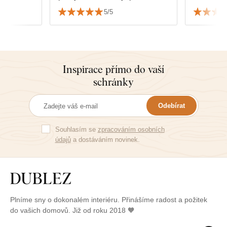
Jsem velmi spokojený s kvalitou
5/5
i službami.
Inspirace přímo do vaší
schránky
Odebírat
Souhlasím se
zpracováním osobních
údajů
a dostáváním novinek.
Plníme sny o dokonalém interiéru. Přinášíme radost a požitek
do vašich domovů. Již od roku 2018 🧡