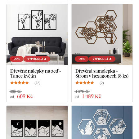
Výrobek je
vyřezávaný laserovou technologií
ze dřevěné
HDF desky – dřevovláknitá deska s vysokou hustotou
,
která vzniká slisováním dřevěných vláken a pryskyřice pod
tlakem. Materiál je
pevný
(tloušťka 3 mm),
tvarově stálý a má
hladký povrch
. Díky své pevnosti umožňuje
precizní řezání i
jemných, tenkých detailů
.
-29%
VÝPRODEJ 🔥
-25%
VÝPRODEJ 🔥
Dřevěné nálepky na zeď -
Dřevěná samolepka -
Tanec květin
Strom v hexagonech (8 ks)
(
18
)
(
2
)
859 Kč
1 979 Kč
609 Kč
1 489 Kč
od
od
Na výběr máte z
12 dekorů
s polomatným lakem, který
zvyšuje
odolnost proti běžnému poškrábání
.
Tloušťka 3