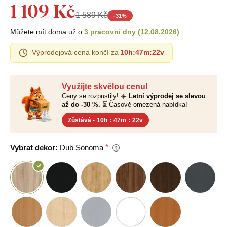
1 109 Kč
1 589 Kč
-
31
%
Můžete mít doma už o
3 pracovní dny
(
12.08.2026
)
Výprodejová cena končí za
10h
:
47m
:
21v
Využijte skvělou cenu!
Ceny se rozpustily! ☀️
Letní výprodej se slevou
až do -30 %.
⏳ Časově omezená nabídka!
Zůstává -
10h
:
47m
:
21v
Vybrat dekor:
Dub Sonoma