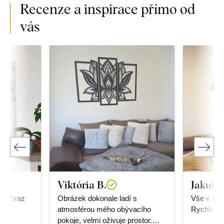
Recenze a inspirace přímo od
vás
Viktória B.
Jakub 
cí obraz
Obrázek dokonale ladí s
Vše v naprostém pořádku.
atmosférou mého obývacího
Rychle do
pokoje, velmi oživuje prostor.