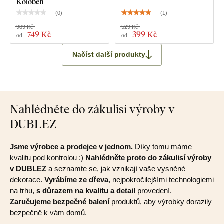
Koloběh
(
0
)
(
1
)
989 Kč
529 Kč
749 Kč
399 Kč
od
od
Načíst další produkty
Nahlédněte do zákulisí výroby v
DUBLEZ
Jsme výrobce a prodejce v jednom.
Díky tomu máme
kvalitu pod kontrolou :)
Nahlédněte proto do zákulisí výroby
v DUBLEZ
a seznamte se, jak vznikají vaše vysněné
dekorace.
Vyrábíme ze dřeva
, nejpokročilejšími technologiemi
na trhu,
s důrazem na kvalitu a detail
provedení.
Zaručujeme bezpečné balení
produktů, aby výrobky dorazily
bezpečně k vám domů.