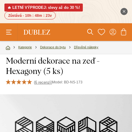
🔥 LETNÍ VÝPRODEJ: slevy až do 30 %!
Zůstává -
10h
:
48m
:
22v
Kategorie
Dekorace do bytu
Dřevěné nálepky
Moderní dekorace na zeď -
Hexagony (5 ks)
(
6 recenzí
)
Model:
BD-NS-173