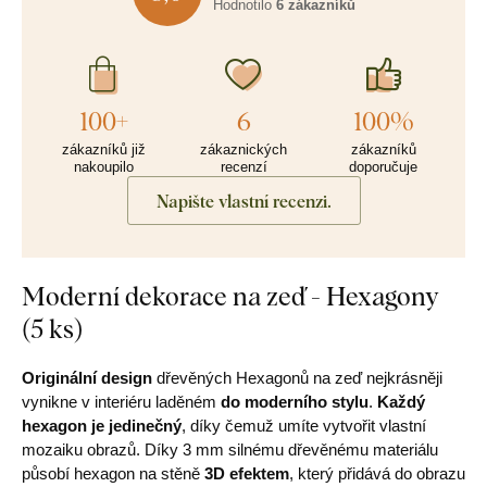
Hodnotilo
6 zákazníků
100+
6
100%
zákazníků již
zákaznických
zákazníků
nakoupilo
recenzí
doporučuje
Napište vlastní recenzi.
Moderní dekorace na zeď - Hexagony
(5 ks)
Originální design
dřevěných Hexagonů na zeď nejkrásněji
vynikne v interiéru laděném
do moderního stylu
.
Každý
hexagon je jedinečný
, díky čemuž umíte vytvořit vlastní
mozaiku obrazů. Díky 3 mm silnému dřevěnému materiálu
působí hexagon na stěně
3D efektem
, který přidává do obrazu