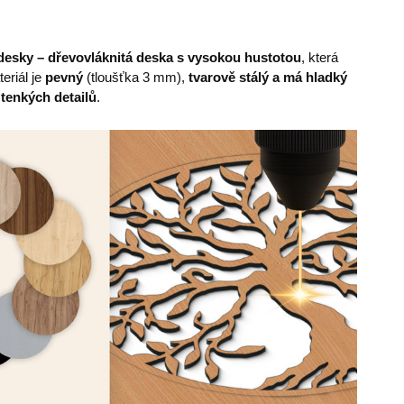
esky – dřevovláknitá deska s vysokou hustotou
, která
eriál je
pevný
(tloušťka 3 mm),
tvarově stálý a má hladký
 tenkých detailů
.