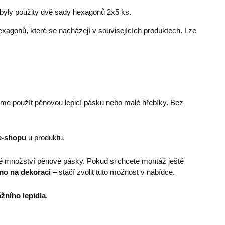
, byly použity dvě sady hexagonů 2x5 ks.
exagonů, které se nacházejí v souvisejících produktech. Lze
eme použít pěnovou lepicí pásku nebo malé hřebíky. Bez
e-shopu
u produktu.
é množství pěnové pásky. Pokud si chcete montáž ještě
mo na dekoraci
– stačí zvolit tuto možnost v nabídce.
žního lepidla
.