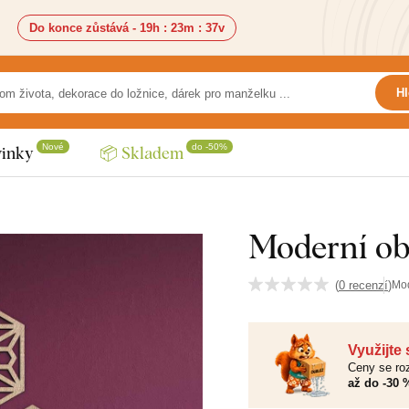
Do konce zůstává -
19h
:
23m
:
36v
Hl
Nové
do -50%
inky
📦 Skladem
Moderní ob
(
0 recenzí
)
Mo
Využijte
Ceny se roz
až do -30 