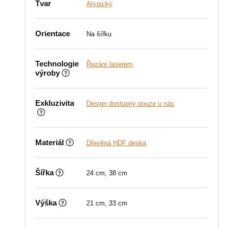
Tvar
Atypický
Orientace
Na šířku
Technologie
Řezání laserem
výroby
Exkluzivita
Design dostupný pouze u nás
Materiál
Dřevěná HDF deska
Šířka
24 cm, 38 cm
Výška
21 cm, 33 cm