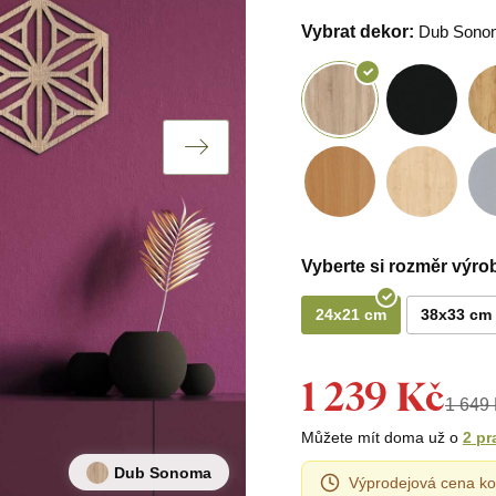
Vybrat dekor:
Dub Sono
Vyberte si rozměr výro
24x21 cm
38x33 cm
1 239 Kč
1 649
Můžete mít doma už o
2 pr
Dub Sonoma
Výprodejová cena ko