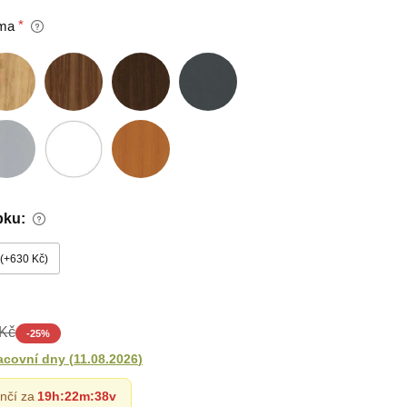
ma
bku:
+630 Kč
 Kč
-
25
%
acovní dny
(
11.08.2026
)
nčí za
19h
:
22m
:
36v