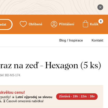
0
Oblíbené
Přihlášení
Košík
edat
Blog / Inspirace
Kontakt
raz na zeď - Hexagon (5 ks)
del:
BD-NS-174
 skvělou cenu!
Zůstává -
19h
:
22m
:
36v
pustily! ☀️
Letní výprodej se slevou
%.
⏳ Časově omezená nabídka!