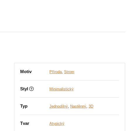
Motiv
Příroda
,
Strom
Styl
Minimalistický
Typ
Jednodílný
,
Nastěnný
,
3D
Tvar
Atypický