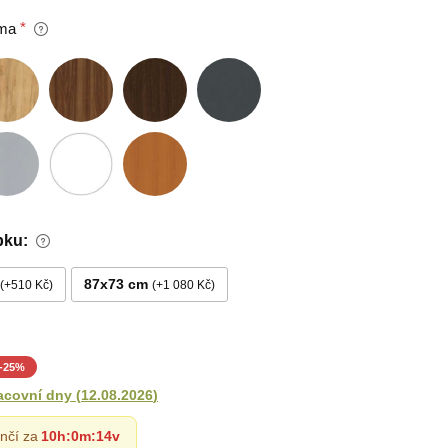
ma
bku:
87x73 cm
+510 Kč
+1 080 Kč
-
25
%
acovní dny
(
12.08.2026
)
nčí za
10h
:
0m
:
13v