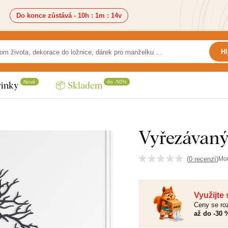
Do konce zůstává -
10h
:
1m
:
13v
Hl
Nové
do -50%
inky
📦 Skladem
Vyřezávaný
(
0 recenzí
)
Mo
Využijte
Ceny se roz
až do -30 