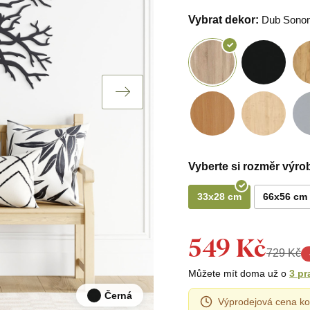
Vybrat dekor:
Dub Sono
Vyberte si rozměr výro
33x28 cm
66x56 cm
549 Kč
729 Kč
Můžete mít doma už o
3 pr
Černá
Výprodejová cena ko