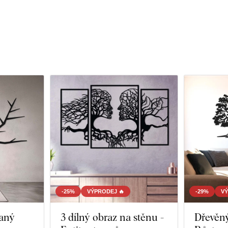
-25%
VÝPRODEJ 🔥
-29%
VÝ
vaný
3 dílný obraz na stěnu -
Dřevěný