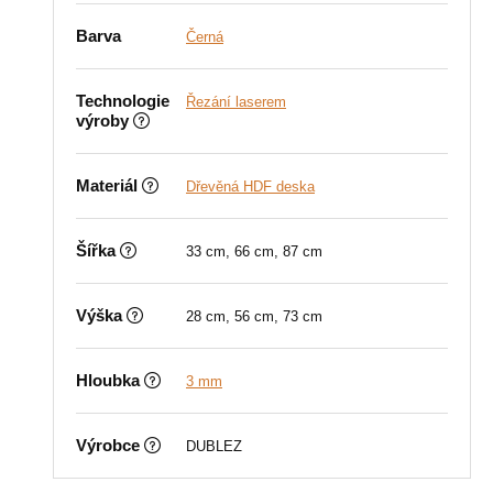
Barva
Černá
Technologie
Řezání laserem
výroby
Materiál
Dřevěná HDF deska
Šířka
33 cm, 66 cm, 87 cm
Výška
28 cm, 56 cm, 73 cm
Hloubka
3 mm
Výrobce
DUBLEZ