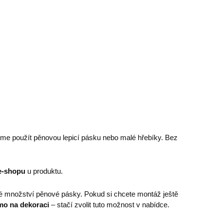
eme použít pěnovou lepicí pásku nebo malé hřebíky. Bez
e-shopu
u produktu.
é množství pěnové pásky. Pokud si chcete montáž ještě
mo na dekoraci
– stačí zvolit tuto možnost v nabídce.