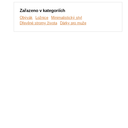
Zařazeno v kategoriích
Obývák
Ložnice
Minimalistický styl
Dřevěné stromy života
Dárky pro muže