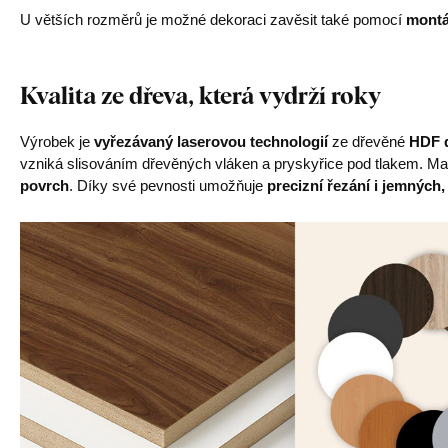
U větších rozměrů je možné dekoraci zavěsit také pomocí
montá
Kvalita ze dřeva, která vydrží roky
Výrobek je
vyřezávaný laserovou technologií
ze dřevěné
HDF d
vzniká slisováním dřevěných vláken a pryskyřice pod tlakem. Mat
povrch
. Díky své pevnosti umožňuje
precizní řezání i jemných,