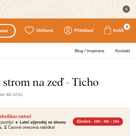
0
Oblíbené
Přihlášení
Košík
edat
Blog / Inspirace
Kontakt
 strom na zeď - Ticho
del:
BD-SZ-61
 skvělou cenu!
Zůstává -
10h
:
0m
:
13v
pustily! ☀️
Letní výprodej se slevou
%.
⏳ Časově omezená nabídka!