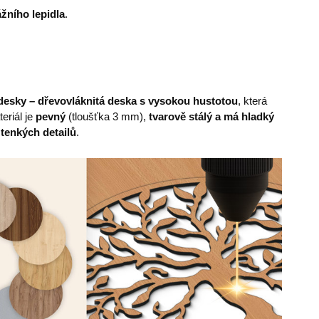
žního lepidla
.
esky – dřevovláknitá deska s vysokou hustotou
, která
eriál je
pevný
(tloušťka 3 mm),
tvarově stálý a má hladký
 tenkých detailů
.