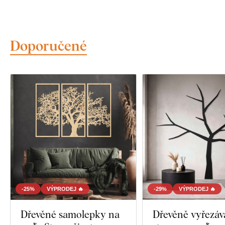
Doporučené
-25%
VÝPRODEJ 🔥
-29%
VÝPRODEJ 🔥
Dřevěné samolepky na
Dřevěně vyřezá