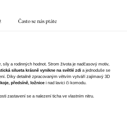
ž
Často se nás ptáte
y, síly a rodinných hodnot. Strom života je nadčasový motiv,
tická silueta krásně vynikne na světlé zdi
a jednoduše se
ení. Díky detailně zpracovaným větvím vytváří zajímavý 3D
oje, předsíně, ložnice
i nad lavici či komodu.
ti zastavení se a nalezení ticha ve vlastním nitru.