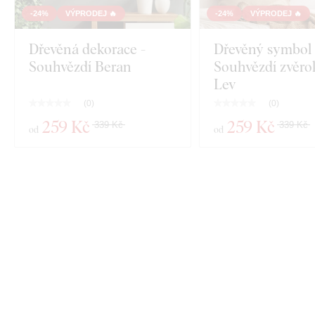
-24%
VÝPRODEJ 🔥
-24%
VÝPRODEJ 🔥
Dřevěná dekorace -
Dřevěný symbol 
Souhvězdí Beran
Souhvězdí zvěr
Lev
(
0
)
(
0
)
259 Kč
259 Kč
339 Kč
339 Kč
od
od