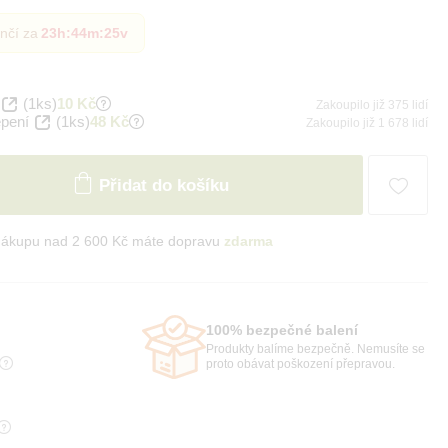
nčí za
23h
:
44m
:
23v
(1ks)
10 Kč
Zakoupilo již 375 lidí
epení
(1ks)
48 Kč
Zakoupilo již 1 678 lidí
Přidat do košíku
nákupu nad 2 600 Kč máte dopravu
zdarma
100% bezpečné balení
Produkty balíme bezpečně. Nemusíte se
proto obávat poškození přepravou.