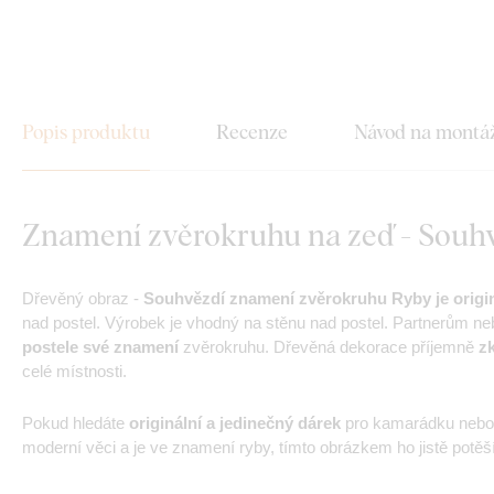
Popis produktu
Recenze
Návod na montá
Znamení zvěrokruhu na zeď - Souh
Dřevěný obraz -
Souhvězdí znamení zvěrokruhu Ryby je origin
nad postel. Výrobek je vhodný na stěnu nad postel. Partnerům 
postele své znamení
zvěrokruhu. Dřevěná dekorace příjemně
zk
celé místnosti.
Pokud hledáte
originální a jedinečný dárek
pro kamarádku nebo 
moderní věci a je ve znamení ryby, tímto obrázkem ho jistě potěší