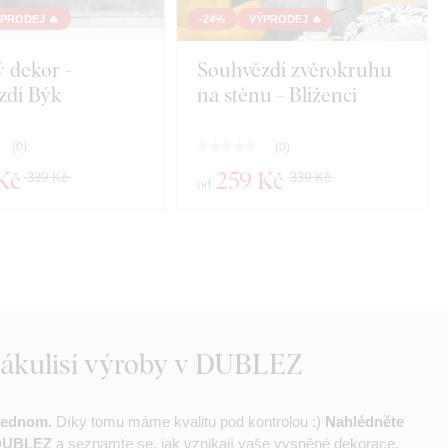
PRODEJ 🔥
-24%
VÝPRODEJ 🔥
 dekor -
Souhvězdí zvěrokruhu
zdí Býk
na stěnu - Blíženci
(
0
)
(
0
)
Kč
259 Kč
339 Kč
339 Kč
od
zákulisí výroby v DUBLEZ
jednom.
Díky tomu máme kvalitu pod kontrolou :)
Nahlédněte
 DUBLEZ
a seznamte se, jak vznikají vaše vysněné dekorace.