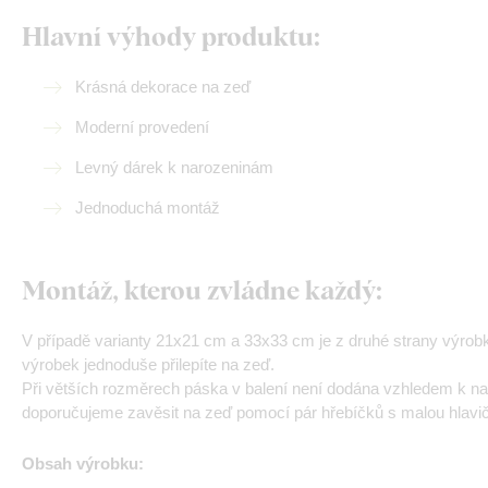
Hlavní výhody produktu:
Krásná dekorace na zeď
Moderní provedení
Levný dárek k narozeninám
Jednoduchá montáž
Montáž, kterou zvládne každý:
V případě varianty 21x21 cm a 33x33 cm je z druhé strany výrob
výrobek jednoduše přilepíte na zeď.
Při větších rozměrech páska v balení není dodána vzhledem k nadm
doporučujeme zavěsit na zeď pomocí pár hřebíčků s malou hlavič
Obsah výrobku: