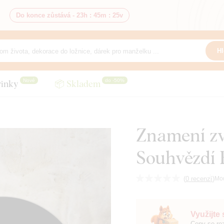
Do konce zůstává -
23h
:
45m
:
23v
Hl
Nové
do -50%
inky
📦 Skladem
Znamení zv
Souhvězdí 
(
0 recenzí
)
Mo
Využijte
Ceny se roz