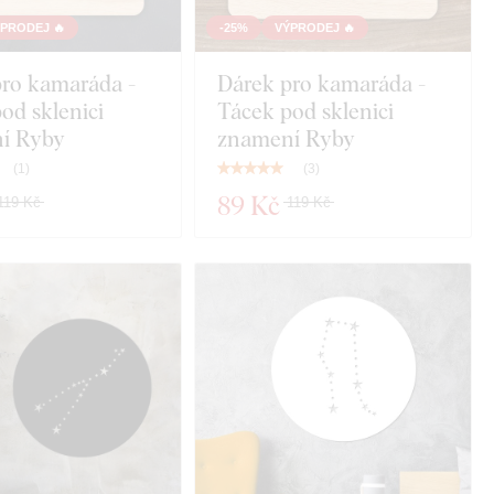
PRODEJ 🔥
-25%
VÝPRODEJ 🔥
pro kamaráda -
Dárek pro kamaráda -
od sklenici
Tácek pod sklenici
í Ryby
znamení Ryby
(
1
)
(
3
)
89 Kč
119 Kč
119 Kč