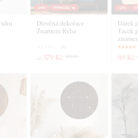
-26%
VÝPRODEJ 🔥
-25%
VÝ
ruhu
Dřevěná dekorace -
Dárek 
Znamení Ryba
Tácek p
znamen
(
0
)
379 Kč
89 Kč
509 Kč
od