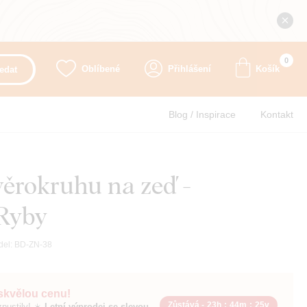
0
Oblíbené
Přihlášení
Košík
edat
Blog / Inspirace
Kontakt
ěrokruhu na zeď -
Ryby
del:
BD-ZN-38
 skvělou cenu!
Zůstává -
23h
:
44m
:
23v
pustily! ☀️
Letní výprodej se slevou