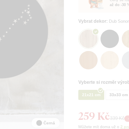
až do -30 
Vybrat dekor:
Dub Sono
Vyberte si rozměr výro
21x21 cm
33x33 cm
259 Kč
339 Kč
-
Černá
Můžete mít doma už o
2 pr