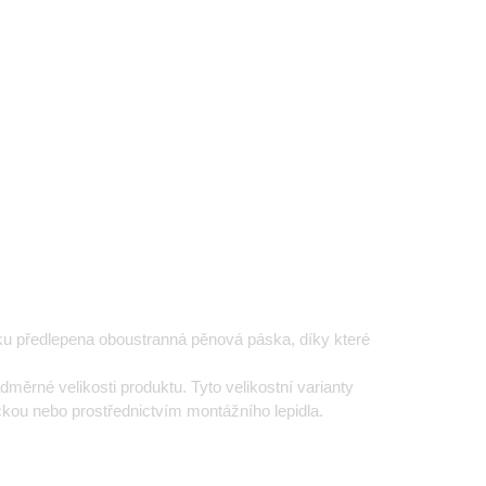
ku předlepena oboustranná pěnová páska, díky které
ěrné velikosti produktu. Tyto velikostní varianty
kou nebo prostřednictvím montážního lepidla.