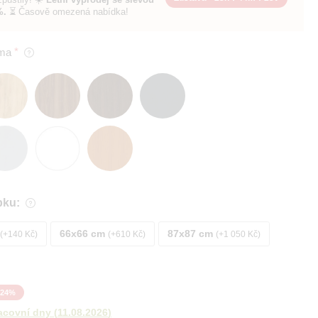
%.
⏳ Časově omezená nabídka!
ma
bku:
66x66 cm
87x87 cm
+140 Kč
+610 Kč
+1 050 Kč
24
%
acovní dny
(
11.08.2026
)