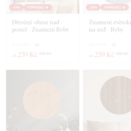
-24%
VÝPRODEJ 🔥
-24%
VÝPRODEJ 🔥
Dřevěný obraz nad
Znamení zvěrok
postel - Znamení Ryby
na zeď - Ryby
(
0
)
(
0
)
259 Kč
259 Kč
339 Kč
339 Kč
od
od