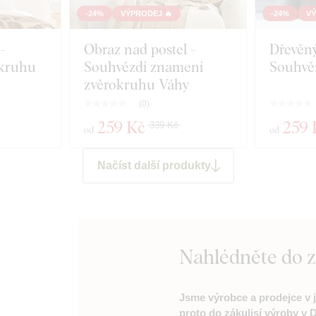
-24%
VÝPRODEJ 🔥
-24%
VÝ
-
Obraz nad postel -
Dřevěný
okruhu
Souhvězdí znamení
Souhvě
zvěrokruhu Váhy
(
0
)
259 Kč
259 
339 Kč
od
od
Načíst další produkty
Nahlédněte do 
Jsme výrobce a prodejce v 
proto do zákulisí výroby v