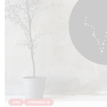
-24%
VÝPRODEJ 🔥