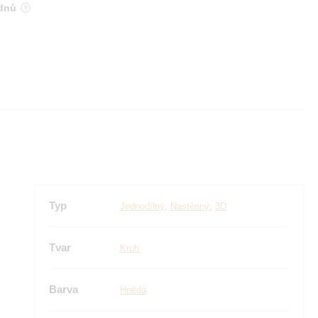
 dnů
Typ
Jednodílný
,
Nastěnný
,
3D
Tvar
Kruh
Barva
Hnědá