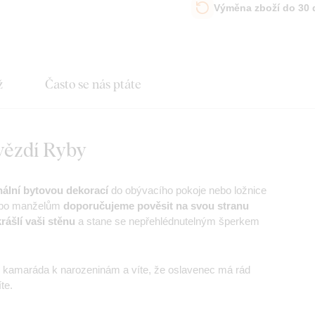
Výměna zboží do 30
ž
Často se nás ptáte
vězdí Ryby
ální bytovou dekorací
do obývacího pokoje nebo ložnice
nebo manželům
doporučujeme pověsit na svou stranu
rášlí vaši stěnu
a stane se nepřehlédnutelným šperkem
kamaráda k narozeninám a víte, že oslavenec má rád
te.