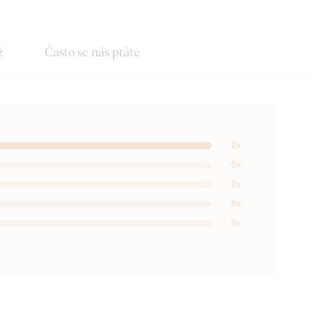
ž
Často se nás ptáte
2x
0x
0x
0x
0x