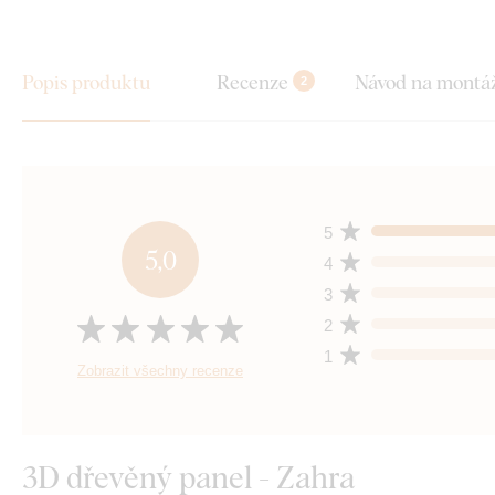
Popis produktu
Recenze
Návod na montá
2
5
5,0
4
3
2
1
Zobrazit všechny recenze
3D dřevěný panel - Zahra