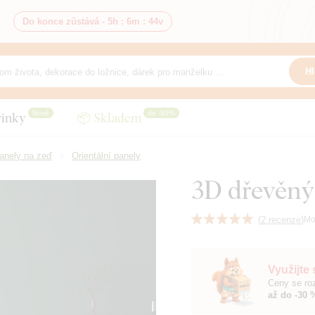
Do konce zůstává -
5h
:
6m
:
43v
Hl
Nové
do -50%
inky
📦 Skladem
anely na zeď
Orientální panely
3D dřevěný
(
2 recenze
)
Mo
Využijte
Ceny se roz
až do -30 