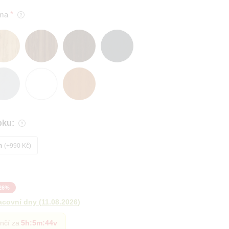
ma
bku:
m
+990 Kč
26
%
acovní dny
(
11.08.2026
)
nčí za
5h
:
5m
:
43v