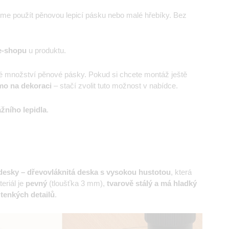
eme použít pěnovou lepicí pásku nebo malé hřebíky. Bez
e-shopu
u produktu.
é množství pěnové pásky. Pokud si chcete montáž ještě
mo na dekoraci
– stačí zvolit tuto možnost v nabídce.
žního lepidla
.
esky – dřevovláknitá deska s vysokou hustotou
, která
eriál je
pevný
(tloušťka 3 mm),
tvarově stálý a má hladký
 tenkých detailů
.