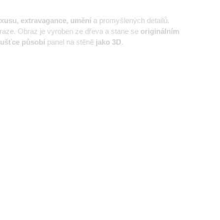
xusu, extravagance, umění
a promyšlených detailů.
raze. Obraz je vyroben ze dřeva a stane se
originálním
oušťce působí
panel na stěně
jako 3D
.