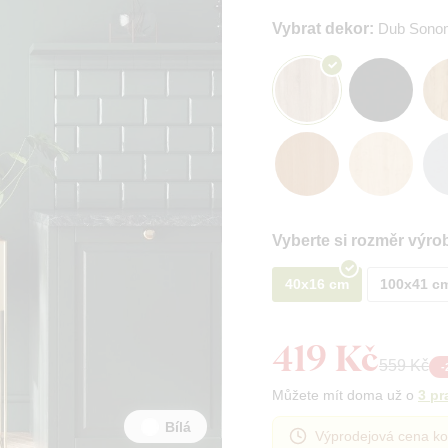
Vybrat dekor:
Dub Sono
Vyberte si rozměr výro
40x16 cm
100x41 c
419 Kč
559 Kč
-
Můžete mít doma už o
3 pr
Bílá
Výprodejová cena ko