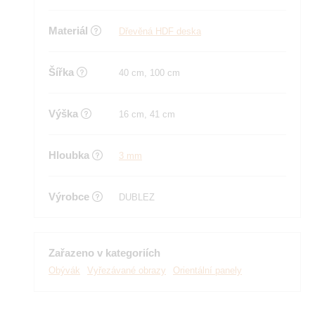
Materiál
Dřevěná HDF deska
Šířka
40 cm, 100 cm
Výška
16 cm, 41 cm
Hloubka
3 mm
Výrobce
DUBLEZ
Zařazeno v kategoriích
Obývák
Vyřezávané obrazy
Orientální panely