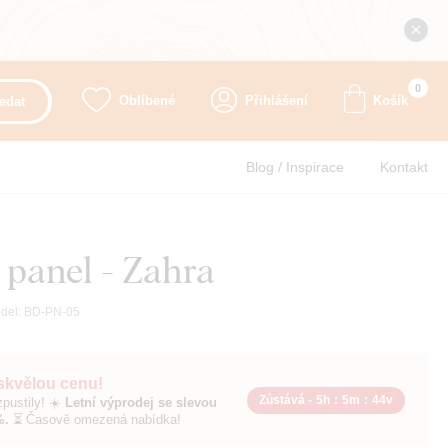
0
Oblíbené
Přihlášení
Košík
edat
Blog / Inspirace
Kontakt
 panel - Zahra
del:
BD-PN-05
 skvělou cenu!
Zůstává -
5h
:
5m
:
43v
pustily! ☀️
Letní výprodej se slevou
%.
⏳ Časově omezená nabídka!