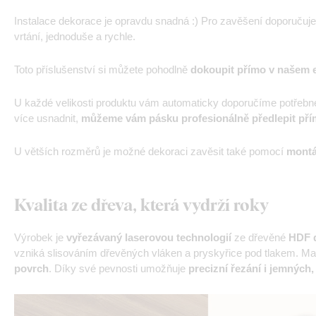
Instalace dekorace je opravdu snadná :) Pro zavěšení doporučuj
vrtání, jednoduše a rychle.
Toto příslušenství si můžete pohodlně
dokoupit přímo v našem 
U každé velikosti produktu vám automaticky doporučíme potřebn
více usnadnit,
můžeme vám pásku profesionálně předlepit pří
U větších rozměrů je možné dekoraci zavěsit také pomocí
montá
Kvalita ze dřeva, která vydrží roky
Výrobek je
vyřezávaný laserovou technologií
ze dřevěné
HDF d
vzniká slisováním dřevěných vláken a pryskyřice pod tlakem. Mat
povrch
. Díky své pevnosti umožňuje
precizní řezání i jemných,