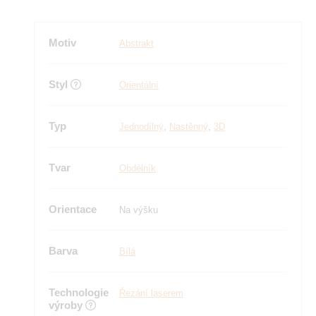
Motiv
Abstrakt
Styl
Orientální
Typ
Jednodílný
,
Nastěnný
,
3D
Tvar
Obdélník
Orientace
Na výšku
Barva
Bílá
Technologie
Řezání laserem
výroby