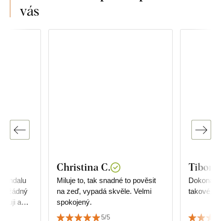
vás
Christina C.
Tibor R
 mandalu
Miluje to, tak snadné to pověsit
Dokonalé,
cm, žádný
na zeď, vypadá skvěle. Velmi
takové, ja
ěkuji a
spokojený.
5/5