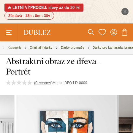
🔥 LETNÍ VÝPRODEJ: slevy až do 30 %!
Zůstává -
18h
:
8m
:
38v
Kategorie
Originální dárky
Dárky pro muže
Dárky pro kamaráda, bratra
Abstraktní obraz ze dřeva -
Portrét
(
0 recenzí
)
Model:
DFO-LD-0009