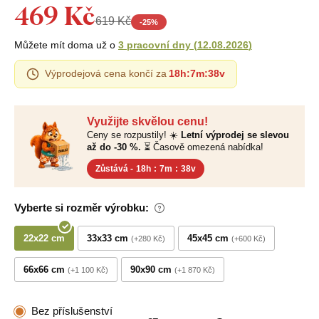
469 Kč
619 Kč
-
25
%
Můžete mít doma už o
3 pracovní dny
(
12.08.2026
)
Výprodejová cena končí za
18h
:
7m
:
37v
Využijte skvělou cenu!
Ceny se rozpustily! ☀️
Letní výprodej se slevou
až do -30 %.
⏳ Časově omezená nabídka!
Zůstává -
18h
:
7m
:
37v
Vyberte si rozměr výrobku:
22x22 cm
33x33 cm
45x45 cm
+280 Kč
+600 Kč
66x66 cm
90x90 cm
+1 100 Kč
+1 870 Kč
Bez příslušenství