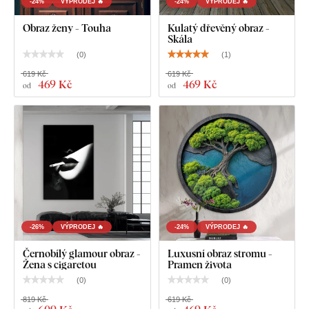
-24%
VÝPRODEJ 🔥
-24%
VÝPRODEJ 🔥
Obraz ženy - Touha
Kulatý dřevěný obraz -
Skála
(
0
)
(
1
)
619 Kč
619 Kč
469 Kč
469 Kč
od
od
-26%
VÝPRODEJ 🔥
-24%
VÝPRODEJ 🔥
Černobílý glamour obraz -
Luxusní obraz stromu -
Žena s cigaretou
Pramen života
(
0
)
(
0
)
819 Kč
619 Kč