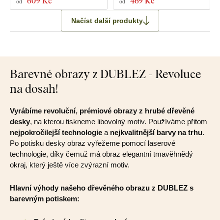
609 Kč
469 Kč
od
od
Načíst další produkty
Barevné obrazy z DUBLEZ - Revoluce
na dosah!
Vyrábíme revoluční, prémiové obrazy z hrubé dřevěné
desky
, na kterou tiskneme libovolný motiv. Používáme přitom
nejpokročilejší technologie
a
nejkvalitnější barvy na trhu
.
Po potisku desky obraz vyřežeme pomocí laserové
technologie, díky čemuž má obraz elegantní tmavěhnědý
okraj, který ještě více zvýrazní motiv.
Hlavní výhody našeho dřevěného obrazu z DUBLEZ s
barevným potiskem: