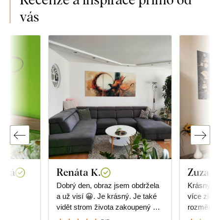
vás
wská
Renáta K.
Zuzana
.
Dobrý den, obraz jsem obdržela
Krásný obr
a už visí 😀. Je krásný. Je také
více zlat
vidět strom života zakoupený u
rozměrů, 
Vás. Děkuji
jakou veli