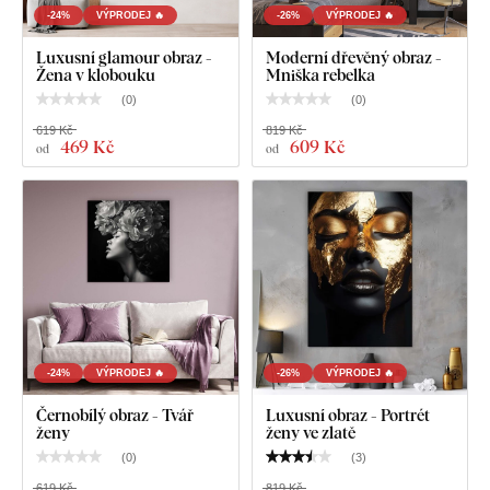
-24%
VÝPRODEJ 🔥
-26%
VÝPRODEJ 🔥
Luxusní glamour obraz -
Moderní dřevěný obraz -
Žena v klobouku
Mniška rebelka
Co najdete v balení?
(
0
)
(
0
)
619 Kč
819 Kč
Obraz ženy - Touha
469 Kč
609 Kč
od
od
Předem namontovaný háček / háčky na druhé straně
obrazu
Přehledný návod na montáž
-24%
VÝPRODEJ 🔥
-26%
VÝPRODEJ 🔥
Černobílý obraz - Tvář
Luxusní obraz - Portrét
ženy
ženy ve zlatě
(
0
)
(
3
)
619 Kč
819 Kč