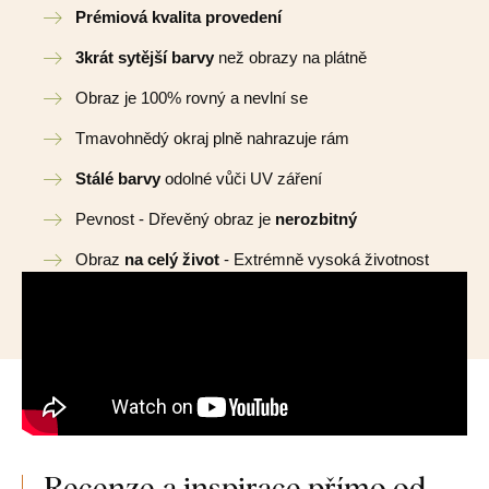
Prémiová kvalita provedení
3krát sytější barvy
než obrazy na plátně
Obraz je 100% rovný a nevlní se
Tmavohnědý okraj plně nahrazuje rám
Stálé barvy
odolné vůči UV záření
Pevnost - Dřevěný obraz je
nerozbitný
Obraz
na celý život
- Extrémně vysoká životnost
Recenze a inspirace přímo od