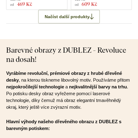
469 Kč
609 Kč
od
od
Načíst další produkty
Barevné obrazy z DUBLEZ - Revoluce
na dosah!
Vyrábíme revoluční, prémiové obrazy z hrubé dřevěné
desky
, na kterou tiskneme libovolný motiv. Používáme přitom
nejpokročilejší technologie
a
nejkvalitnější barvy na trhu
.
Po potisku desky obraz vyřežeme pomocí laserové
technologie, díky čemuž má obraz elegantní tmavěhnědý
okraj, který ještě více zvýrazní motiv.
Hlavní výhody našeho dřevěného obrazu z DUBLEZ s
barevným potiskem: