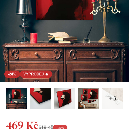
-24%
VÝPRODEJ 🔥
+ 3
469 Kč
619 Kč
-
25
%