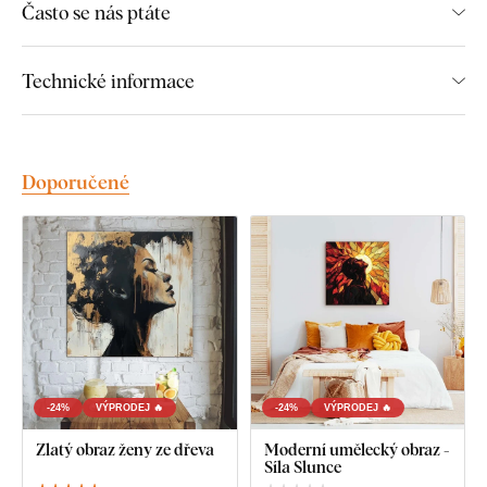
Často se nás ptáte
obrazů od DUBLEZ:
Technické informace
Prémiové zpracování a kvalita
Barvy, které vyniknou: Až 3× sytější
než u obrazů na
plátně
Doporučené
Stálost barev
– odolné vůči UV záření, nevyblednou
Rovný a nerozbitný
– na rozdíl od plátna se nevlní
Obraz na celý život
– extrémně dlouhá životnost
Elegantní tmavě hnědý okraj nahrazuje rám
Dostupné rozměry jednotlivých
-24%
VÝPRODEJ 🔥
-24%
VÝPRODEJ 🔥
obrazů:
Zlatý obraz ženy ze dřeva
Moderní umělecký obraz -
Síla Slunce
22x22 cm, 33x33 cm, 45x45 cm, 66x66 cm, 90x90 cm