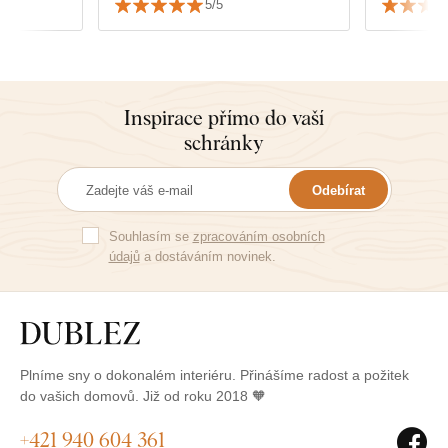
5/5
dokonale p
Inspirace přímo do vaší
schránky
Odebírat
Souhlasím se
zpracováním osobních
údajů
a dostáváním novinek.
Plníme sny o dokonalém interiéru. Přinášíme radost a požitek
do vašich domovů. Již od roku 2018 🧡
+421 940 604 361