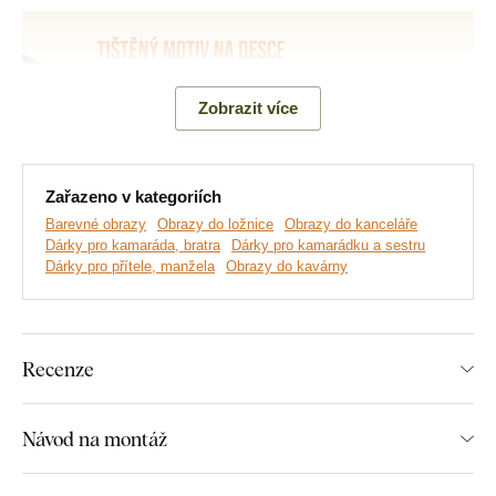
Zobrazit více
Zařazeno v kategoriích
Barevné obrazy
Obrazy do ložnice
Obrazy do kanceláře
Dárky pro kamaráda, bratra
Dárky pro kamarádku a sestru
Dárky pro přítele, manžela
Obrazy do kavárny
Vyrábíme prémiové obrazy DUBLEZ tištěné na dřevěné
desce.
Používáme přitom
nejmodernější technologie
a
nejkvalitnější barvy na trhu
. Motiv tiskneme přímo na desku
a následně vyřezáváme pomocí laseru. Díky tomu má obraz z
Recenze
boku elegantní tmavě hnědý okraj, který ještě více zvýrazní
motiv.
Návod na montáž
Objevte výhody dřevěných tištěných