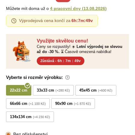
Můžete mít doma už o
4 pracovní dny
(
13.08.2026
)
Výprodejová cena končí za
6h
:
7m
:
48v
Využijte skvělou cenu!
Ceny se rozpustily! ☀️
Letní výprodej se slevou
až do -30 %.
⏳ Časově omezená nabídka!
Zůstává -
6h
:
7m
:
48v
Vyberte si rozměr výrobku:
22x22 cm
33x33 cm
45x45 cm
+280 Kč
+600 Kč
66x66 cm
90x90 cm
+1 100 Kč
+1 870 Kč
134x134 cm
+4 230 Kč
Bez příslušenství