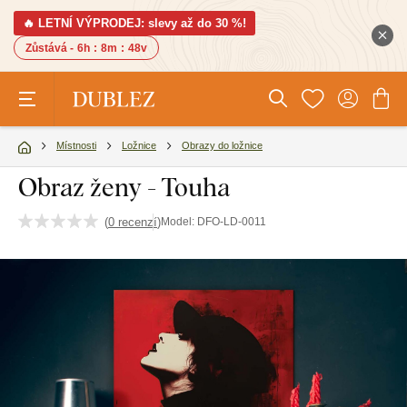
🔥 LETNÍ VÝPRODEJ: slevy až do 30 %!
Zůstává -
6h
:
8m
:
48v
Místnosti
Ložnice
Obrazy do ložnice
Obraz ženy - Touha
(
0 recenzí
)
Model:
DFO-LD-0011