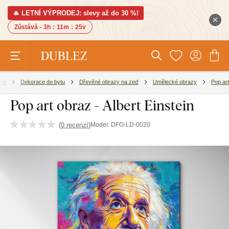
🔥 LETNÍ VÝPRODEJ: slevy až do 30 %!
Zůstává -
3h
:
11m
:
24v
rie
Dekorace do bytu
Dřevěné obrazy na zeď
Umělecké obrazy
Pop art
Pop art obraz - Albert Einstein
(
0 recenzí
)
Model:
DFO-LD-0020