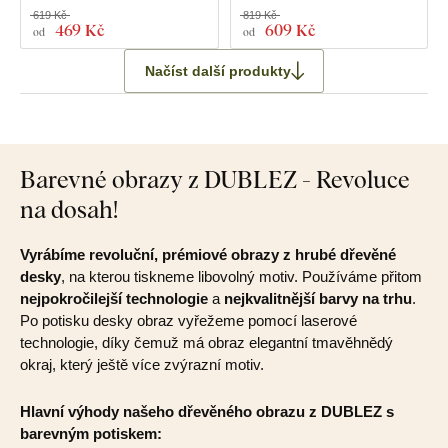
619 Kč
819 Kč
469 Kč
609 Kč
od
od
Načíst další produkty
Barevné obrazy z DUBLEZ - Revoluce
na dosah!
Vyrábíme revoluční, prémiové obrazy z hrubé dřevěné
desky
, na kterou tiskneme libovolný motiv. Používáme přitom
nejpokročilejší technologie
a
nejkvalitnější barvy na trhu
.
Po potisku desky obraz vyřežeme pomocí laserové
technologie, díky čemuž má obraz elegantní tmavěhnědý
okraj, který ještě více zvýrazní motiv.
Hlavní výhody našeho dřevěného obrazu z DUBLEZ s
barevným potiskem: