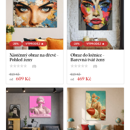
-26%
VÝPRODEJ 🔥
-24%
VÝPRODEJ 🔥
Nástěnný obraz na dřevě -
Obraz do ložnice -
Pohled ženy
Barevná tvář ženy
(
0
)
(
0
)
819 Kč
619 Kč
609 Kč
469 Kč
od
od
Co najdete v balení?
Pop art obraz - Albert Einstein
Vopřed namontovaný háček / háčky na druhé straně
obrazu
Přehledný návod na montáž