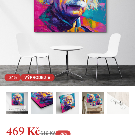
-24%
VÝPRODEJ 🔥
+ 3
469 Kč
619 Kč
-
25
%