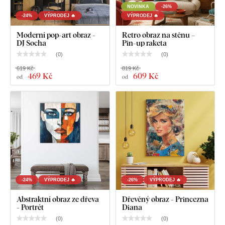
NOVINKA
-26%
-24%
VÝPRODEJ 🔥
VÝPRODEJ 🔥
Moderní pop-art obraz -
Retro obraz na stěnu –
DJ Socha
Pin-up raketa
(
0
)
(
0
)
619 Kč
819 Kč
469 Kč
609 Kč
od
od
-24%
VÝPRODEJ 🔥
-26%
VÝPRODEJ 🔥
Abstraktní obraz ze dřeva
Dřevěný obraz - Princezna
- Portrét
Diana
(
0
)
(
0
)