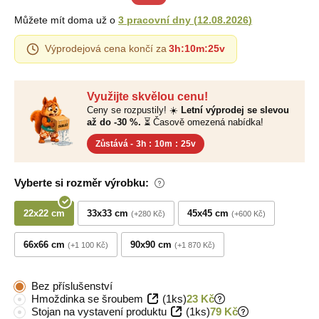
Můžete mít doma už o
3 pracovní dny
(
12.08.2026
)
Výprodejová cena končí za
3h
:
10m
:
24v
Využijte skvělou cenu!
Ceny se rozpustily! ☀️
Letní výprodej se slevou
až do -30 %.
⏳ Časově omezená nabídka!
Zůstává -
3h
:
10m
:
24v
Vyberte si rozměr výrobku:
22x22 cm
33x33 cm
45x45 cm
+280 Kč
+600 Kč
66x66 cm
90x90 cm
+1 100 Kč
+1 870 Kč
Bez příslušenství
Hmoždinka se šroubem
(1ks)
23 Kč
Stojan na vystavení produktu
(1ks)
79 Kč