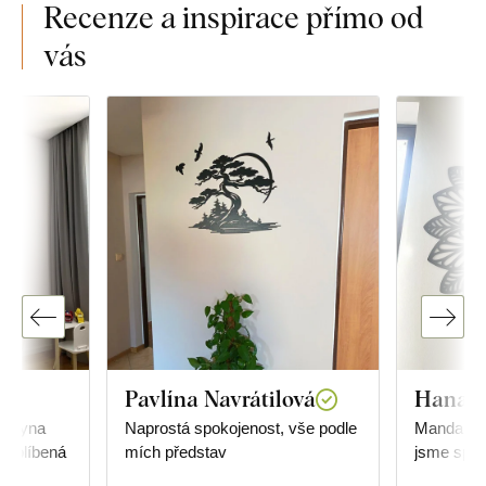
Recenze a inspirace přímo od
vás
Pavlína Navrátilová
Hana 
o syna
Naprostá spokojenost, vše podle
Mandala j
ho oblíbená
mích představ
jsme spok