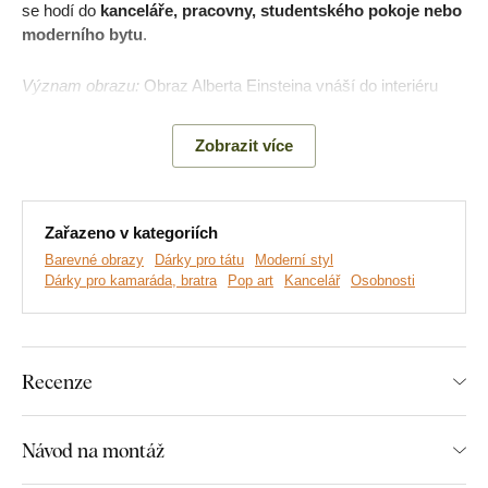
se hodí do
kanceláře, pracovny, studentského pokoje nebo
moderního bytu
.
Význam obrazu:
Obraz Alberta Einsteina vnáší do interiéru
nejen barvy, ale také myšlenku. Einstein symbolizuje
kreativitu, svobodné myšlení a nekonvenční přístup k životu.
Zobrazit více
Zařazeno v kategoriích
Barevné obrazy
Dárky pro tátu
Moderní styl
Dárky pro kamaráda, bratra
Pop art
Kancelář
Osobnosti
Recenze
Vyrábíme prémiové obrazy DUBLEZ tištěné na dřevěné
Návod na montáž
desce.
Používáme přitom
nejmodernější technologie
a