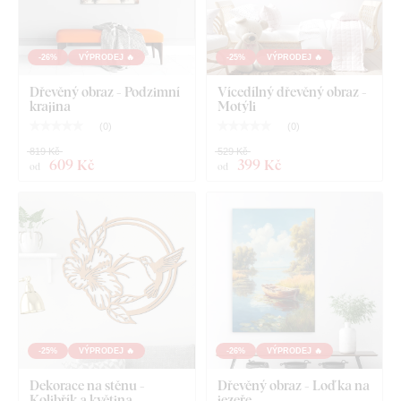
-26%
VÝPRODEJ 🔥
-25%
VÝPRODEJ 🔥
Dřevěný obraz - Podzimní
Vícedílný dřevěný obraz -
krajina
Motýli
(
0
)
(
0
)
819 Kč
529 Kč
609 Kč
399 Kč
od
od
-25%
VÝPRODEJ 🔥
-26%
VÝPRODEJ 🔥
Dekorace na stěnu -
Dřevěný obraz - Loďka na
Kolibřík a květina
jezeře