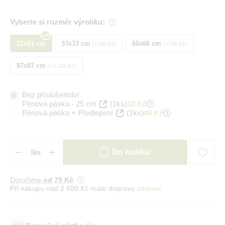
Vyberte si rozměr výrobku:
21x21 cm
33x33 cm
66x66 cm
+180 Kč
+700 Kč
87x87 cm
+1 120 Kč
Bez příslušenství
Pěnová páska - 25 cm
(1ks)
10 Kč
Pěnová páska + Předlepení
(1ks)
48 Kč
Do košíku
Doručíme
od 79 Kč
Při nákupu nad 2 600 Kč máte dopravu
zdarma