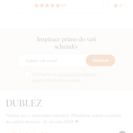
viceúčelo
5/5
Inspirace přímo do vaší
schránky
Odebírat
Souhlasím se
zpracováním osobních
údajů
a dostáváním novinek.
Plníme sny o dokonalém interiéru. Přinášíme radost a požitek
do vašich domovů. Již od roku 2018 🧡