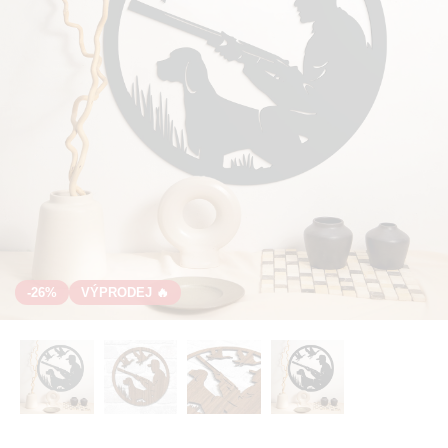
-26%
VÝPRODEJ 🔥