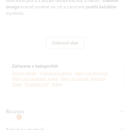
loveckého psa a v pozadí divoké kachny a rákosí.
Tradiční
design
krásně vynikne na zdi a zaručeně
potěší každého
myslivce.
Hlavní výhody produktu:
Zobrazit více
Dřevěný výrobek
Ideální dárek pro muže
Zařazeno v kategoriích
Originální bytový doplněk
Obrazy přírody
Vyřezávané obrazy
Dárky pro myslivce
Dárky pro kamaráda, bratra
Dárky pro přítele, manžela
Jednoduchá montáž na zeď
Chata
Rustikální styl
Hobby
Na výběr mnoho dekorů
Recenze
Montáž, kterou zvládne každý:
2
Instalace dekorace je opravdu snadná :) Pro zavěšení
Návod na montáž