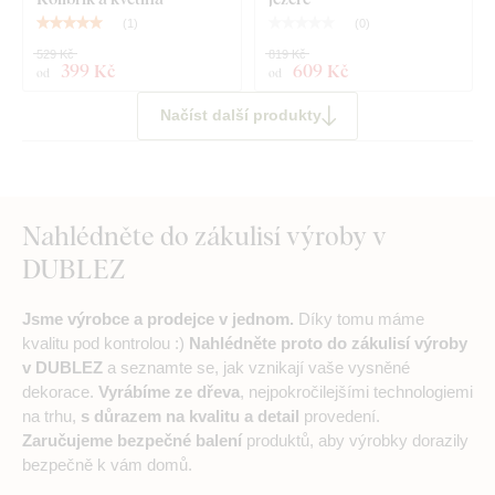
(
1
)
(
0
)
529 Kč
819 Kč
399 Kč
609 Kč
od
od
Načíst další produkty
Nahlédněte do zákulisí výroby v
DUBLEZ
Jsme výrobce a prodejce v jednom.
Díky tomu máme
kvalitu pod kontrolou :)
Nahlédněte proto do zákulisí výroby
v DUBLEZ
a seznamte se, jak vznikají vaše vysněné
dekorace.
Vyrábíme ze dřeva
, nejpokročilejšími technologiemi
na trhu,
s důrazem na kvalitu a detail
provedení.
Zaručujeme bezpečné balení
produktů, aby výrobky dorazily
bezpečně k vám domů.