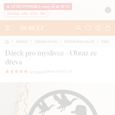
🔥 LETNÍ VÝPRODEJ: slevy až do 30 %!
Zůstává -
23h
:
17m
:
32v
Kategorie
Dekorace do bytu
Dřevěné obrazy na zeď
Hobby
Dárek pro myslivce - Obraz ze
dřeva
(
2 recenze
)
Model:
BD-NS-244