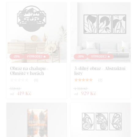
tenkých papírových samolepek.
Deska splňuje
evropský emisní standard E1
– je bezpečná a
vhodná do interiéru
(včetně dětského pokoje).
Co najdete v balení?
-25%
VÝPRODEJ 🔥
-30%
VÝPRODEJ 🔥
Dárek pro myslivce - Dřevěný obraz na zeď
Obraz na chalupu -
3-dílný obraz - Abstraktní
Ohniště v horách
listy
(
0
)
(
2
)
559 Kč
1 319 Kč
419 Kč
929 Kč
od
od