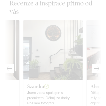
Recenze a inspirace přímo od
vás
Szandra
Alena 
.
Jsem zcela spokojen s
Děkuju ve
produktem. Děkuji za dárky.
milý příst
Posílám fotografii.
objednávky. Mandala nám