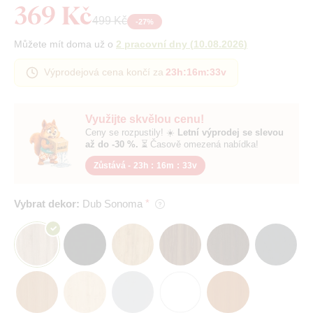
369 Kč
499 Kč
-
27
%
Můžete mít doma už o
2 pracovní dny
(
10.08.2026
)
Výprodejová cena končí za
23h
:
16m
:
32v
Využijte skvělou cenu!
Ceny se rozpustily! ☀️
Letní výprodej se slevou
až do -30 %.
⏳ Časově omezená nabídka!
Zůstává -
23h
:
16m
:
32v
Vybrat dekor:
Dub Sonoma