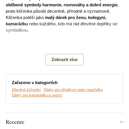
oblíbené symboly harmonie, rovnováhy a dobré energie
,
proto klíčenka působí decentně, přírodně a významově.
Klíčenka potěší jako
malý dárek pro ženu, kolegyni,
kamarádku
nebo každého, kdo má rád dřevěné doplňky se
symbolikou.
Hlavní výhody produktu:
Zobrazit více
Vyřezávaný motiv květu života
Vyrobeno z bukového dřeva
Zařazeno v kategoriích
Lehký a praktický přívěsek na klíče
Dřevěné klíčenky
Dárky pro přítelkyni nebo manželku
Dárky pro kamarádku a sestru
Vhodná jako malý dárek
Symbolika harmonie a dobré energie
Recenze
Produkt je vyroben z pevného, odolného bukového dřeva,
proto se nemusíte obávat, že se zlomí při denním používání