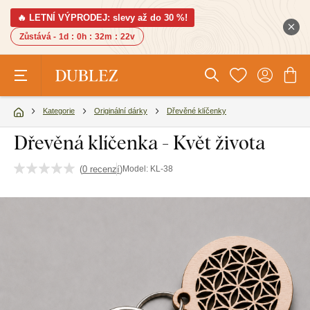
🔥 LETNÍ VÝPRODEJ: slevy až do 30 %!
Zůstává -
1d
:
0h
:
32m
:
21v
Kategorie
Originální dárky
Dřevěné klíčenky
Dřevěná klíčenka - Květ života
(
0 recenzí
)
Model:
KL-38