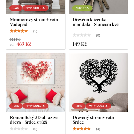
-24%
VÝPRODEJ 🔥
NOVINKA
Mramorový strom života -
Dřevěná klíčenka
Vodopád
mandala - Sluneční květ
(
5
)
(
0
)
619 Kč
469 Kč
149 Kč
od
-25%
VÝPRODEJ 🔥
-25%
VÝPRODEJ 🔥
Romantický 3D obraz ze
Dřevěný strom života -
dřeva - Srdce z růží
Srdce
(
0
)
(
4
)