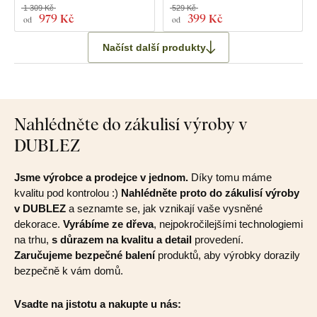
1 309 Kč
529 Kč
979 Kč
399 Kč
od
od
Načíst další produkty
Nahlédněte do zákulisí výroby v
DUBLEZ
Jsme výrobce a prodejce v jednom.
Díky tomu máme
kvalitu pod kontrolou :)
Nahlédněte proto do zákulisí výroby
v DUBLEZ
a seznamte se, jak vznikají vaše vysněné
dekorace.
Vyrábíme ze dřeva
, nejpokročilejšími technologiemi
na trhu,
s důrazem na kvalitu a detail
provedení.
Zaručujeme bezpečné balení
produktů, aby výrobky dorazily
bezpečně k vám domů.
Vsadte na jistotu a nakupte u nás: