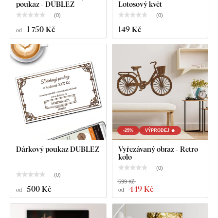
poukaz - DUBLEZ
Lotosový květ
(
0
)
(
0
)
1 750 Kč
149 Kč
od
-25%
VÝPRODEJ 🔥
Dárkový poukaz DUBLEZ
Vyřezávaný obraz - Retro
kolo
(
0
)
(
0
)
599 Kč
500 Kč
449 Kč
od
od