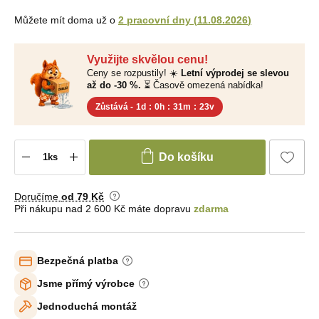
Můžete mít doma už o
2 pracovní dny
(
11.08.2026
)
Využijte skvělou cenu!
Ceny se rozpustily! ☀️
Letní výprodej se slevou
až do -30 %.
⏳ Časově omezená nabídka!
Zůstává -
1d
:
0h
:
31m
:
22v
Do košíku
Doručíme
od 79 Kč
Při nákupu nad 2 600 Kč máte dopravu
zdarma
Bezpečná platba
Jsme přímý výrobce
Jednoduchá montáž