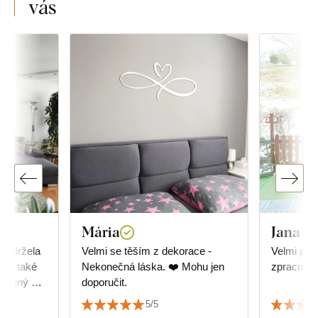
vás
Mária
Jana P
 obdržela
Velmi se těším z dekorace -
Velmi pěkn
é
Nekonečná láska. ❤️ Mohu jen
zpracování
oupený u
doporučit.
5/5