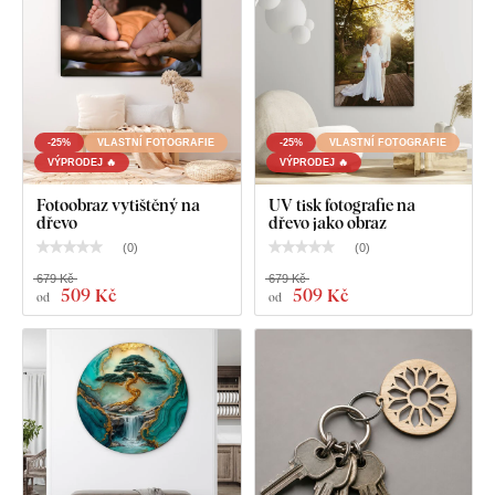
-25%
VLASTNÍ FOTOGRAFIE
-25%
VLASTNÍ FOTOGRAFIE
VÝPRODEJ 🔥
VÝPRODEJ 🔥
Fotoobraz vytištěný na
UV tisk fotografie na
dřevo
dřevo jako obraz
(
0
)
(
0
)
679 Kč
679 Kč
509 Kč
509 Kč
od
od