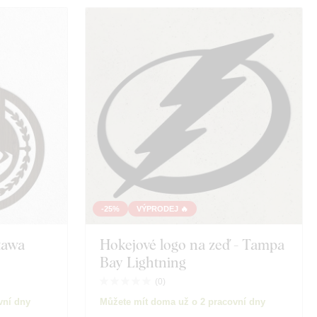
-25%
VÝPRODEJ 🔥
tawa
Hokejové logo na zeď - Tampa
Bay Lightning
(
0
)
vní dny
Můžete mít doma už o 2 pracovní dny