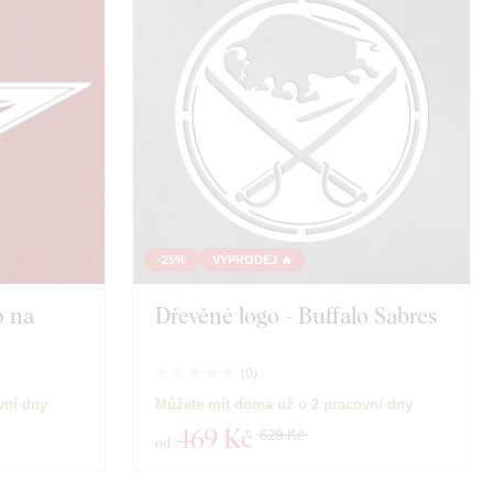
-25%
VÝPRODEJ 🔥
o na
Dřevěné logo - Buffalo Sabres
(
0
)
vní dny
Můžete mít doma už o 2 pracovní dny
469 Kč
629 Kč
od