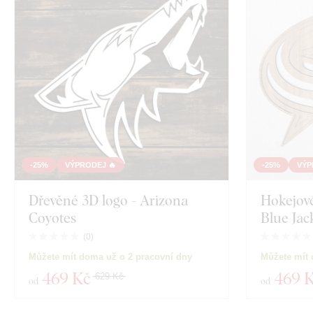
-25%
VÝPRODEJ 🔥
-25%
VÝP
Dřevěné 3D logo - Arizona
Hokejov
Coyotes
Blue Jac
(
0
)
Můžete mít doma už o 2 pracovní dny
Můžete mít 
469 Kč
469 
629 Kč
od
od