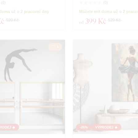
(
0
)
(
0
)
doma už o 2 pracovní dny
Můžete mít doma už o 2 praco
Kč
399 Kč
599 Kč
529 Kč
od
1
RODEJ 🔥
-26%
VÝPRODEJ 🔥