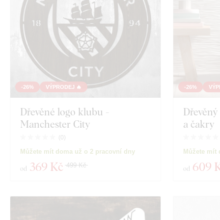
Dekor
Barva
Vlastní text
Technologie výroby
-26%
VÝPRODEJ 🔥
-26%
VÝP
Exkluzivita
Dřevěné logo klubu -
Dřevěný 
Manchester City
a čakry
Materiál
(
0
)
Zobrazit 115 pr
Můžete mít doma už o 2 pracovní dny
Můžete mít 
Hloubka
369 Kč
609 
499 Kč
od
od