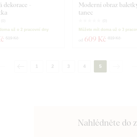
 dekorace -
Moderní obraz baletky
tka
tanec
(
0
)
(
0
)
doma už o 2 pracovní dny
Můžete mít doma už o 3 praco
Kč
609 Kč
519 Kč
819 Kč
od
1
2
3
4
5
Nahlédněte do 