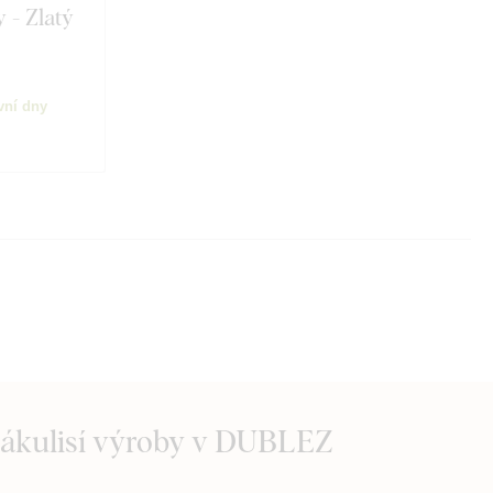
 - Zlatý
vní dny
zákulisí výroby v DUBLEZ