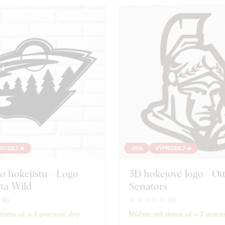
RODEJ 🔥
-25%
VÝPRODEJ 🔥
o hokejistu - Logo
3D hokejové logo - Ot
ta Wild
Senators
(
0
)
(
0
)
doma už o 2 pracovní dny
Můžete mít doma už o 2 praco