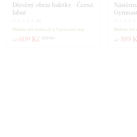
Dřevěný obraz baletky - Černá
Nástěnná
labuť
Gymnas
(
0
)
Můžete mít doma už o 3 pracovní dny
Můžete mít 
609 Kč
389 
819 Kč
od
od