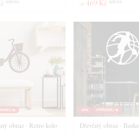
Kč
469 Kč
659 Kč
629 Kč
od
1
RODEJ 🔥
-25%
VÝPRODEJ 🔥
ný obraz - Retro kolo
Dřevěný obraz - Baske