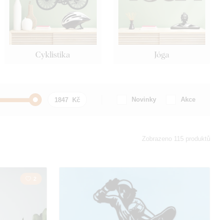
Cyklistika
Jóga
Novinky
Akce
ň
Lidé
Zobrazeno 115 produktů
Spiritualita
2