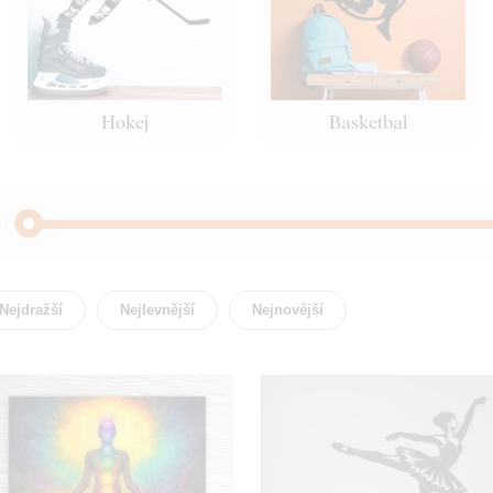
Hokej
Basketbal
Citát / Nápis
Kuchy
Nejdražší
Nejlevnější
Nejnovější
Zvíře
Sport