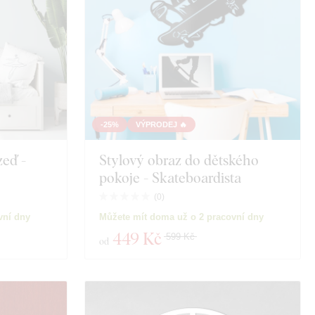
-25%
VÝPRODEJ 🔥
zeď -
Stylový obraz do dětského
pokoje - Skateboardista
(
0
)
vní dny
Můžete mít doma už o 2 pracovní dny
449 Kč
599 Kč
od