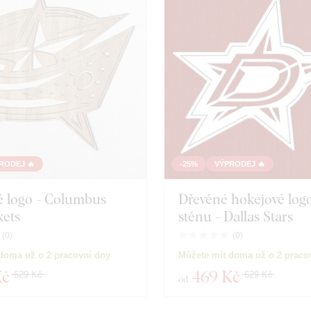
RODEJ 🔥
-25%
VÝPRODEJ 🔥
é logo - Columbus
Dřevěné hokejové log
kets
stěnu - Dallas Stars
(
0
)
(
0
)
doma už o 2 pracovní dny
Můžete mít doma už o 2 praco
Kč
469 Kč
629 Kč
629 Kč
od