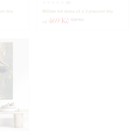
(
0
)
vní dny
Můžete mít doma už o 3 pracovní dny
469 Kč
619 Kč
od