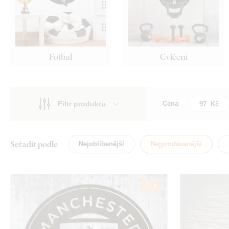
Fotbal
Cvičení
Filtr produktů
Cena
Motiv
Motiv
Styl
Budhizmus
Seřadit podle
Nejoblíbenější
Nejprodávanější
Typ
Mandala
Tvar
1
Umístění
Orientace