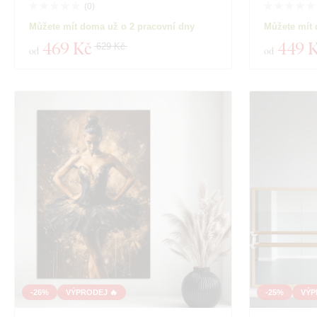
(
0
)
Můžete mít doma už o 2 pracovní dny
Můžete mít 
469 Kč
449 
629 Kč
od
od
-26%
VÝPRODEJ 🔥
-25%
VÝP