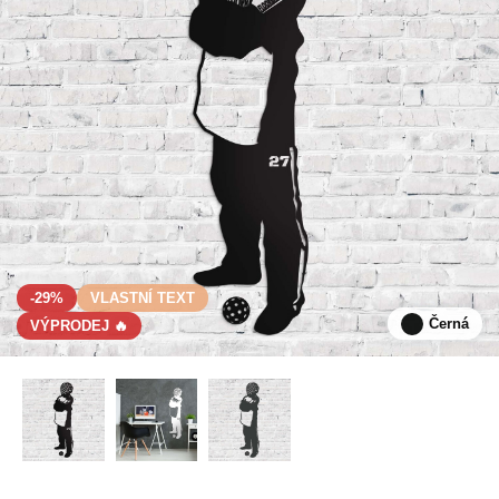
-29%
VLASTNÍ TEXT
Černá
VÝPRODEJ 🔥