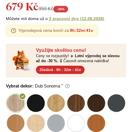
679 Kč
959 Kč
-
30
%
Můžete mít doma už o
3 pracovní dny
(
12.08.2026
)
Výprodejová cena končí za
9h
:
32m
:
40v
Využijte skvělou cenu!
Ceny se rozpustily! ☀️
Letní výprodej se slevou
až do -30 %.
⏳ Časově omezená nabídka!
Zůstává -
9h
:
32m
:
40v
Vybrat dekor:
Dub Sonoma