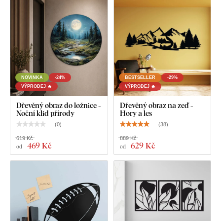
Deska splňuje
evropský emisní standard E1
– je bezpečná a
vhodná do interiéru
(včetně dětského pokoje).
Co najdete v balení?
NOVINKA
-24%
BESTSELLER
-29%
VÝPRODEJ 🔥
VÝPRODEJ 🔥
Obraz pro chlapce - Florbalista - Brankář + míček
Dřevěný obraz do ložnice -
Dřevěný obraz na zeď -
Noční klid přírody
Hory a les
(
0
)
(
38
)
619 Kč
889 Kč
469 Kč
629 Kč
od
od