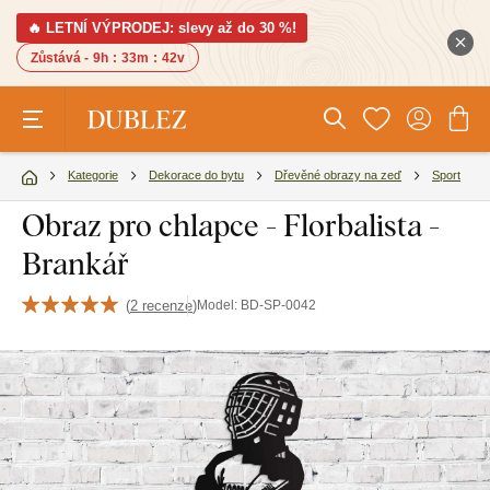
🔥 LETNÍ VÝPRODEJ: slevy až do 30 %!
Zůstává -
9h
:
33m
:
41v
Kategorie
Dekorace do bytu
Dřevěné obrazy na zeď
Sport
Obraz pro chlapce - Florbalista -
Brankář
(
2 recenze
)
Model:
BD-SP-0042