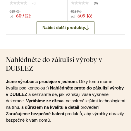
(
0
)
(
0
)
819 Kč
819 Kč
609 Kč
609 Kč
od
od
Načíst další produkty
Nahlédněte do zákulisí výroby v
DUBLEZ
Jsme výrobce a prodejce v jednom.
Díky tomu máme
kvalitu pod kontrolou :)
Nahlédněte proto do zákulisí výroby
v DUBLEZ
a seznamte se, jak vznikají vaše vysněné
dekorace.
Vyrábíme ze dřeva
, nejpokročilejšími technologiemi
na trhu,
s důrazem na kvalitu a detail
provedení.
Zaručujeme bezpečné balení
produktů, aby výrobky dorazily
bezpečně k vám domů.