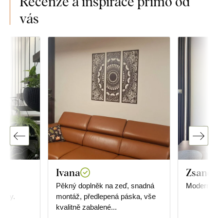
Recenze a inspirace přímo od
vás
Ivana
Zsanett
Pěkný doplněk na zeď, snadná
Moderní, 
árky.
montáž, předlepená páska, vše
kvalitně zabalené...