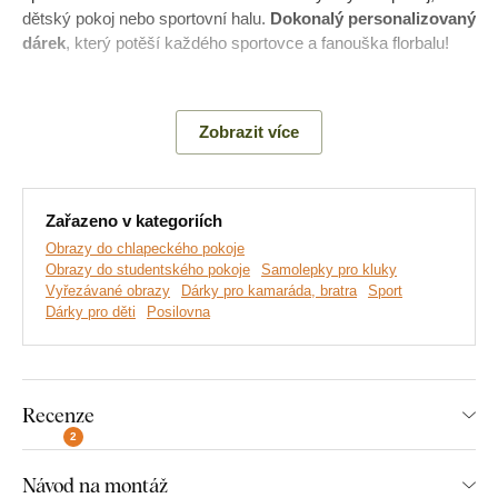
dětský pokoj nebo sportovní halu.
Dokonalý personalizovaný
dárek
, který potěší každého sportovce a fanouška florbalu!
Hlavní výhody produktu:
Zobrazit více
Skvělý florbalový dárek pro děti
Ideální dekorace do dětského pokoje
Zařazeno v kategoriích
Obrazy do chlapeckého pokoje
Jednoduchá montáž na zeď
Obrazy do studentského pokoje
Samolepky pro kluky
Vyřezávané obrazy
Dárky pro kamaráda, bratra
Sport
Ekologická výroba ze dřeva
Dárky pro děti
Posilovna
Na výběr mnoho dekorů
Recenze
Montáž, kterou zvládne každý:
2
Instalace dekorace je opravdu snadná :) Pro zavěšení
Návod na montáž