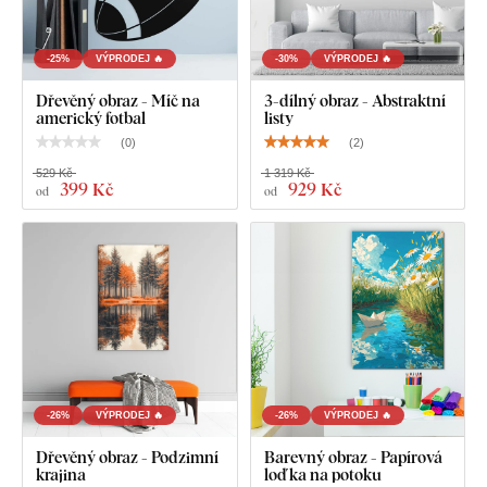
-25%
VÝPRODEJ 🔥
-30%
VÝPRODEJ 🔥
Dřevěný obraz - Míč na
3-dílný obraz - Abstraktní
americký fotbal
listy
(
0
)
(
2
)
529 Kč
1 319 Kč
399 Kč
929 Kč
od
od
-26%
VÝPRODEJ 🔥
-26%
VÝPRODEJ 🔥
Dřevěný obraz - Podzimní
Barevný obraz - Papírová
krajina
loďka na potoku