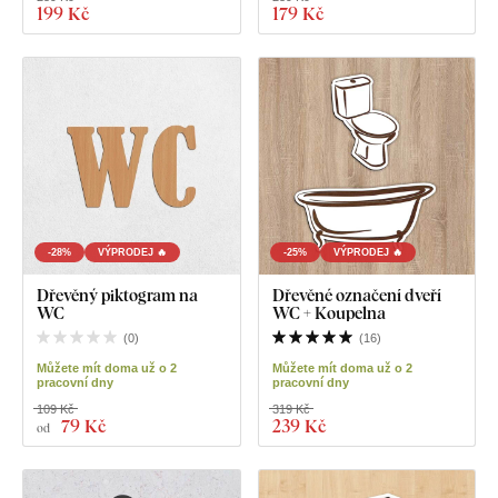
199 Kč
179 Kč
-28%
VÝPRODEJ 🔥
-25%
VÝPRODEJ 🔥
Dřevěný piktogram na
Dřevěné označení dveří
WC
WC + Koupelna
(
0
)
(
16
)
Můžete mít doma už o 2
Můžete mít doma už o 2
pracovní dny
pracovní dny
109 Kč
319 Kč
79 Kč
239 Kč
od