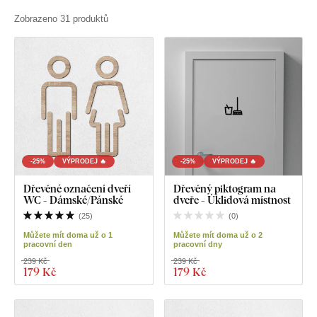
Zobrazeno 31 produktů
-25%
VÝPRODEJ 🔥
-25%
VÝPRODEJ 🔥
Dřevěné označení dveří
Dřevěný piktogram na
WC - Dámské/Pánské
dveře - Úklidová místnost
(
25
)
(
0
)
Můžete mít doma už o 1
Můžete mít doma už o 2
pracovní den
pracovní dny
239 Kč
239 Kč
179 Kč
179 Kč