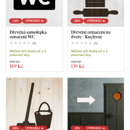
-24%
VÝPRODEJ 🔥
-26%
VÝPRODEJ 🔥
Dřevěná samolepka
Dřevěné označení na
označení WC
dveře - Kuchyně
(
0
)
(
0
)
Můžete mít doma už o 2
Můžete mít doma už o 2
pracovní dny
pracovní dny
249 Kč
189 Kč
189 Kč
139 Kč
-26%
VÝPRODEJ 🔥
-23%
VÝPRODEJ 🔥