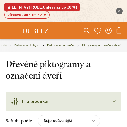
🔥 LETNÍ VÝPRODEJ: slevy až do 30 %!
Zůstává -
4h
:
1m
:
20v
gorie
Dekorace do bytu
Dekorace na dveře
Piktogramy a označení dveří
Dřevěné piktogramy a
označení dveří
Filtr produktů
Seřadit podle