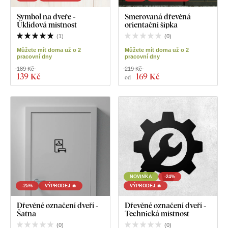
Symbol na dveře -
Smerovaná dřevěná
Úklidová místnost
orientační šipka
(
1
)
(
0
)
Můžete mít doma už o 2
Můžete mít doma už o 2
pracovní dny
pracovní dny
189 Kč
219 Kč
139 Kč
169 Kč
od
NOVINKA
-24%
-25%
VÝPRODEJ 🔥
VÝPRODEJ 🔥
Dřevěné označení dveří -
Dřevěné označení dveří -
Šatna
Technická místnost
(
0
)
(
0
)