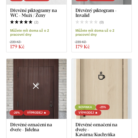
Dřevěné piktogramy na
Dřevěný piktogram -
WC - Muži / Ženy
Invalid
(
2
)
(
0
)
Můžete mít doma už o 2
Můžete mít doma už o 2
pracovní dny
pracovní dny
239 Kč
239 Kč
179 Kč
179 Kč
NOVINKA
-25%
-26%
VÝPRODEJ 🔥
VÝPRODEJ 🔥
Dřevěné označení na
Dřevěné označení na
dveře - Jídelna
dveře -
Kavárna/Kuchyňka