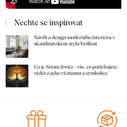
Nechte se inspirovat
Návrh a design moderního interiéru v
skandinávském stylu bydlení
Co je Strom života - vše, co potřebujete
vědět o jeho významu a symbolice