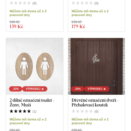
(
0
)
(
0
)
Můžete mít doma už o 2
Můžete mít doma už o 2
pracovní dny
pracovní dny
189 Kč
239 Kč
139 Kč
179 Kč
-23%
VÝPRODEJ 🔥
-25%
VÝPRODEJ 🔥
2 dílné označení toalet -
Dřevěné označení dveří -
Ženy, Muži
Přebalovací koutek
(
1
)
(
0
)
Můžete mít doma už o 2
Můžete mít doma už o 2
pracovní dny
pracovní dny
259 Kč
239 Kč