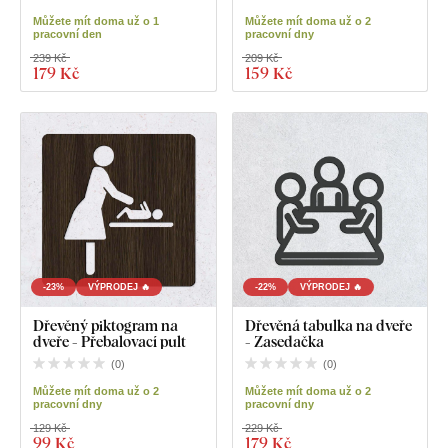
Můžete mít doma už o 1
Můžete mít doma už o 2
pracovní den
pracovní dny
239 Kč
209 Kč
179 Kč
159 Kč
-23%
VÝPRODEJ 🔥
-22%
VÝPRODEJ 🔥
Dřevěný piktogram na
Dřevěná tabulka na dveře
dveře - Přebalovací pult
- Zasedačka
(
0
)
(
0
)
Můžete mít doma už o 2
Můžete mít doma už o 2
pracovní dny
pracovní dny
129 Kč
229 Kč
99 Kč
179 Kč