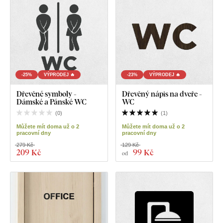
-25%
VÝPRODEJ 🔥
-23%
VÝPRODEJ 🔥
Dřevěné symboly -
Dřevěný nápis na dveře -
Dámské a Pánské WC
WC
(
0
)
(
1
)
Můžete mít doma už o 2
Můžete mít doma už o 2
pracovní dny
pracovní dny
279 Kč
129 Kč
209 Kč
99 Kč
od