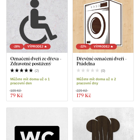
-28%
VÝPRODEJ 🔥
-22%
VÝPRODEJ 🔥
Označení dveří ze dřeva -
Dřevěné označení dveří -
Zdravotně postižený
Prádelna
(
2
)
(
0
)
Můžete mít doma už o 1
Můžete mít doma už o 2
pracovní den
pracovní dny
109 Kč
229 Kč
79 Kč
179 Kč