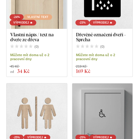
-24%
VLASTNÍ TEXT
VÝPRODEJ 🔥
-23%
VÝPRODEJ 🔥
Vlastní nápis / text na
Dřevěné označení dveří -
dveře ze dřeva
Sprcha
(
0
)
(
0
)
Můžete mít doma už o 2
Můžete mít doma už o 2
pracovní dny
pracovní dny
45 Kč
219 Kč
34 Kč
169 Kč
od
-25%
VÝPRODEJ 🔥
-25%
VÝPRODEJ 🔥