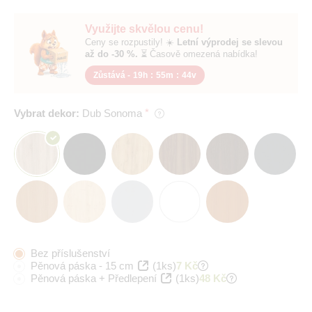
Využijte skvělou cenu!
Ceny se rozpustily! ☀️
Letní výprodej se slevou
až do -30 %.
⏳ Časově omezená nabídka!
Zůstává -
19h
:
55m
:
44v
Vybrat dekor:
Dub Sonoma
Bez příslušenství
Pěnová páska - 15 cm
(1ks)
7 Kč
Pěnová páska + Předlepení
(1ks)
48 Kč