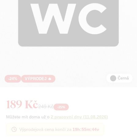
Černá
-24%
VÝPRODEJ 🔥
189 Kč
249 Kč
-
25
%
Můžete mít doma už o
2 pracovní dny
(
11.08.2026
)
Výprodejová cena končí za
19h
:
55m
:
44v