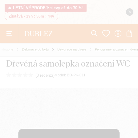
🔥 LETNÍ VÝPRODEJ: slevy až do 30 %!
Zůstává -
19h
:
56m
:
43v
Kategorie
Dekorace do bytu
Dekorace na dveře
Piktogramy a označení dveří
Dřevěná samolepka označení WC
(
0 recenzí
)
Model:
BD-PK-011