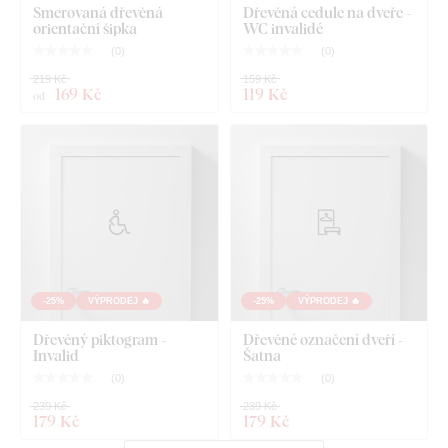
Smerovaná dřevěná
Dřevěná cedule na dveře -
orientační šipka
WC invalidé
(
0
)
(
0
)
219 Kč
159 Kč
169 Kč
119 Kč
od
-25%
VÝPRODEJ 🔥
-25%
VÝPRODEJ 🔥
Dřevěný piktogram -
Dřevěné označení dveří -
Invalid
Šatna
(
0
)
(
0
)
239 Kč
239 Kč
179 Kč
179 Kč