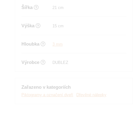
Šířka
21 cm
Výška
15 cm
Hloubka
3 mm
Výrobce
DUBLEZ
Zařazeno v kategoriích
Piktogramy a označení dveří
Dřevěné nálepky