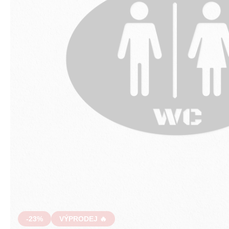
-23%
VÝPRODEJ 🔥