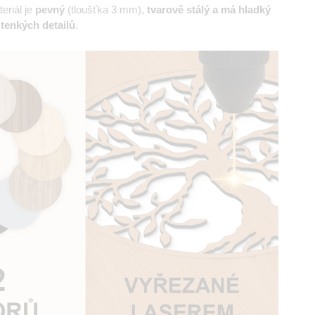
eriál je
pevný
(tloušťka 3 mm),
tvarově stálý a má hladký
 tenkých detailů
.