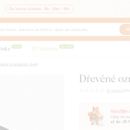
Do konce zůstává -
8h
:
10m
:
38v
Hl
Nové
do -50%
inky
📦 Skladem
gramy a označení dveří
Dřevěné o
(
0 recenzí
)
Mo
Využijte
Ceny se roz
až do -30 