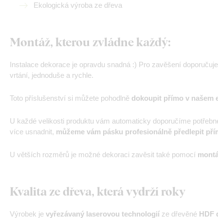
Ekologická výroba ze dřeva
Montáž, kterou zvládne každý:
Instalace dekorace je opravdu snadná :) Pro zavěšení doporučuj
vrtání, jednoduše a rychle.
Toto příslušenství si můžete pohodlně
dokoupit přímo v našem 
U každé velikosti produktu vám automaticky doporučíme potřebn
více usnadnit,
můžeme vám pásku profesionálně předlepit pří
U větších rozměrů je možné dekoraci zavěsit také pomocí
montá
Kvalita ze dřeva, která vydrží roky
Výrobek je
vyřezávaný laserovou technologií
ze dřevěné
HDF d