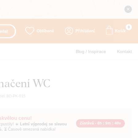
0
Oblíbené
Přihlášení
Košík
edat
Blog / Inspirace
Kontakt
značení WC
del:
BD-PK-015
 skvělou cenu!
Zůstává -
8h
:
9m
:
38v
pustily! ☀️
Letní výprodej se slevou
%.
⏳ Časově omezená nabídka!