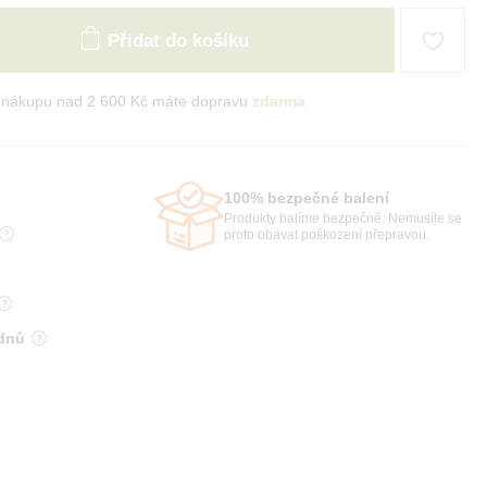
Přidat do košíku
i nákupu nad 2 600 Kč máte dopravu
zdarma
100% bezpečné balení
Produkty balíme bezpečně. Nemusíte se
proto obávat poškození přepravou.
 dnů