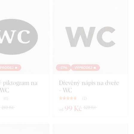
PRODEJ 🔥
-23%
VÝPRODEJ 🔥
ý piktogram na
Dřevěný nápis na dveře
- WC
- WC
(
0
)
(
1
)
99 Kč
249 Kč
129 Kč
od