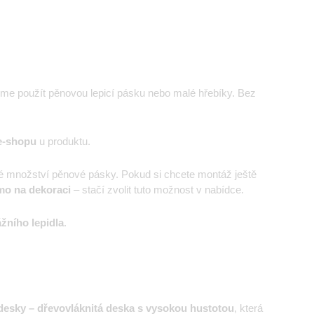
eme použít pěnovou lepicí pásku nebo malé hřebíky. Bez
e-shopu
u produktu.
é množství pěnové pásky. Pokud si chcete montáž ještě
mo na dekoraci
– stačí zvolit tuto možnost v nabídce.
žního lepidla
.
esky – dřevovláknitá deska s vysokou hustotou
, která