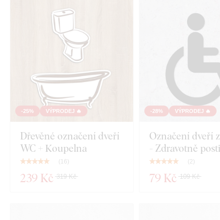
-25%
VÝPRODEJ 🔥
-28%
VÝPRODEJ 🔥
Dřevěné označení dveří
Označení dveří z
WC + Koupelna
- Zdravotně post
(
16
)
(
2
)
239 Kč
79 Kč
319 Kč
109 Kč