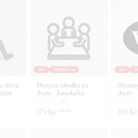
-22%
VÝPRODEJ 🔥
-24%
VÝ
e dřeva
Dřevěná tabulka na
Dřevěn
ižený
dveře - Zasedačka
dveře 
(
0
)
179 Kč
189 Kč
229 Kč