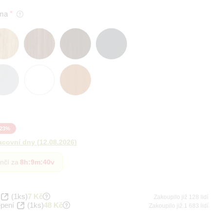
ma
23
%
acovní dny
(
12.08.2026
)
nčí za
8h
:
9m
:
38v
(1ks)
7 Kč
Zakoupilo již 128 lidí
epení
(1ks)
48 Kč
Zakoupilo již 1 683 lidí