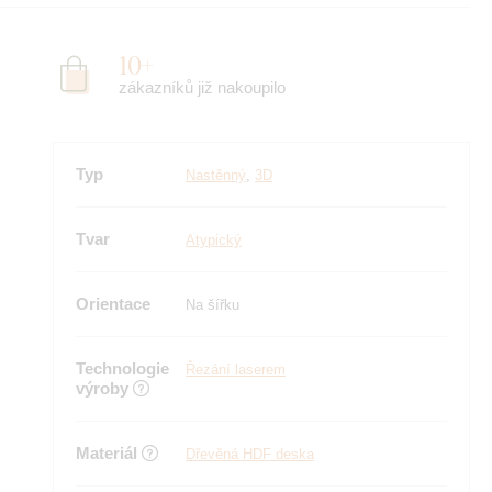
10+
zákazníků již nakoupilo
Typ
Nastěnný
,
3D
Tvar
Atypický
Orientace
Na šířku
Technologie
Řezání laserem
výroby
Materiál
Dřevěná HDF deska