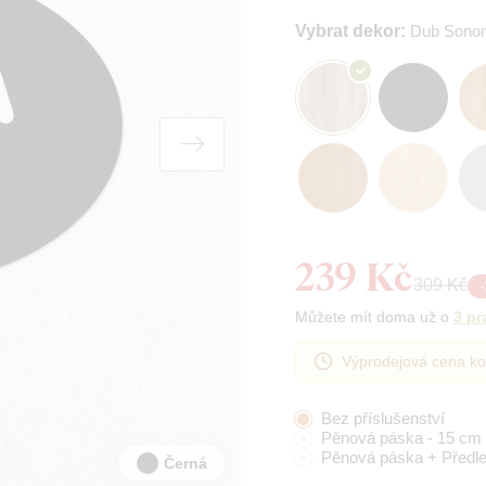
Vybrat dekor:
Dub Sono
239 Kč
309 Kč
-
Můžete mít doma už o
3 pr
Výprodejová cena ko
Bez příslušenství
Pěnová páska - 15 cm
Pěnová páska + Předl
Černá