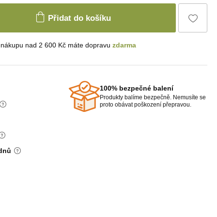
Přidat do košíku
i nákupu nad 2 600 Kč máte dopravu
zdarma
100% bezpečné balení
Produkty balíme bezpečně. Nemusíte se
proto obávat poškození přepravou.
 dnů