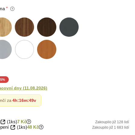
ma
25
%
acovní dny
(
11.08.2026
)
nčí za
4h
:
16m
:
47v
(1ks)
7 Kč
Zakoupilo již 128 lidí
epení
(1ks)
48 Kč
Zakoupilo již 1 683 lidí