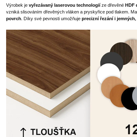
Výrobek je
vyřezávaný laserovou technologií
ze dřevěné
HDF d
vzniká slisováním dřevěných vláken a pryskyřice pod tlakem. Mat
povrch
. Díky své pevnosti umožňuje
precizní řezání i jemných,