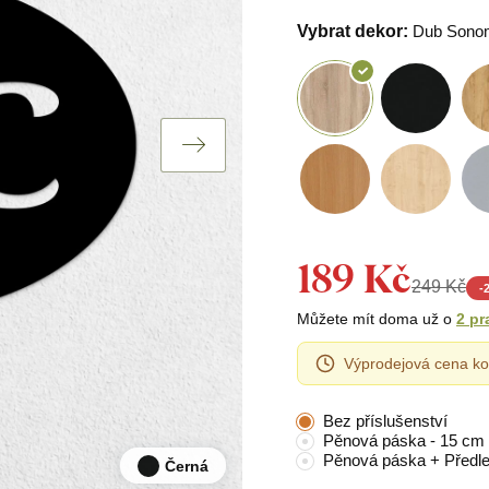
Vybrat dekor:
Dub Sono
189 Kč
249 Kč
-
Můžete mít doma už o
2 pr
Výprodejová cena ko
Bez příslušenství
Pěnová páska - 15 cm
Pěnová páska + Předl
Černá