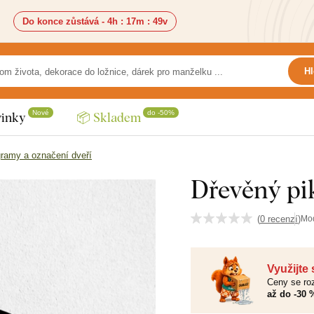
Do konce zůstává -
4h
:
17m
:
47v
Hl
Nové
do -50%
inky
📦 Skladem
gramy a označení dveří
Dřevěný pi
(
0 recenzí
)
Mo
Využijte
Ceny se roz
až do -30 