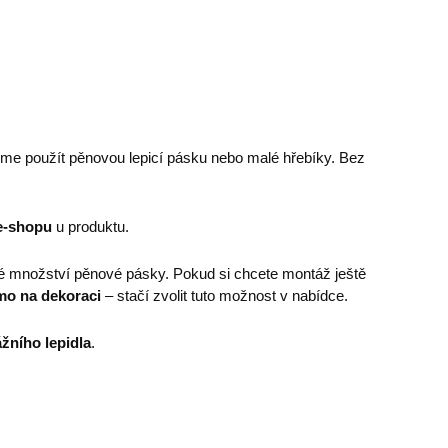
eme použít pěnovou lepicí pásku nebo malé hřebíky. Bez
e-shopu
u produktu.
é množství pěnové pásky. Pokud si chcete montáž ještě
mo na dekoraci
– stačí zvolit tuto možnost v nabídce.
žního lepidla
.