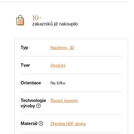
10+
zákazníků již nakoupilo
Typ
Nastěnný
,
3D
Tvar
Atypický
Orientace
Na šířku
Technologie
Řezání laserem
výroby
Materiál
Dřevěná HDF deska