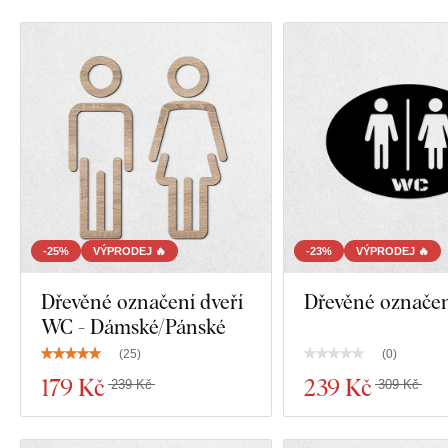
-25%
VÝPRODEJ 🔥
-23%
VÝPRODEJ 🔥
Dřevěné označení dveří
Dřevěné označe
WC - Dámské/Pánské
(
25
)
(
0
)
179 Kč
239 Kč
239 Kč
309 Kč