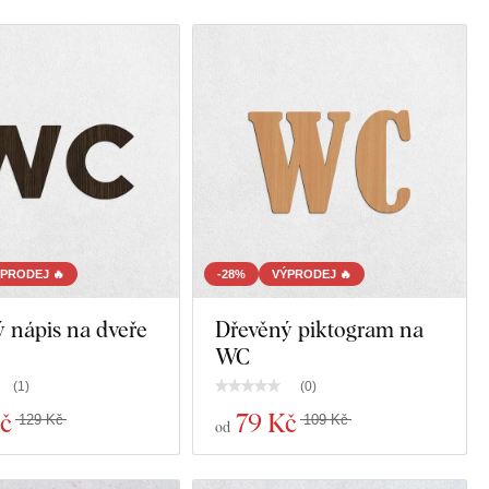
PRODEJ 🔥
-28%
VÝPRODEJ 🔥
 nápis na dveře
Dřevěný piktogram na
WC
(
1
)
(
0
)
č
79 Kč
129 Kč
109 Kč
od