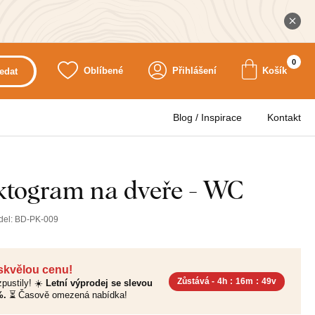
0
Oblíbené
Přihlášení
Košík
edat
Blog / Inspirace
Kontakt
ktogram na dveře - WC
del:
BD-PK-009
 skvělou cenu!
Zůstává -
4h
:
16m
:
47v
pustily! ☀️
Letní výprodej se slevou
%.
⏳ Časově omezená nabídka!