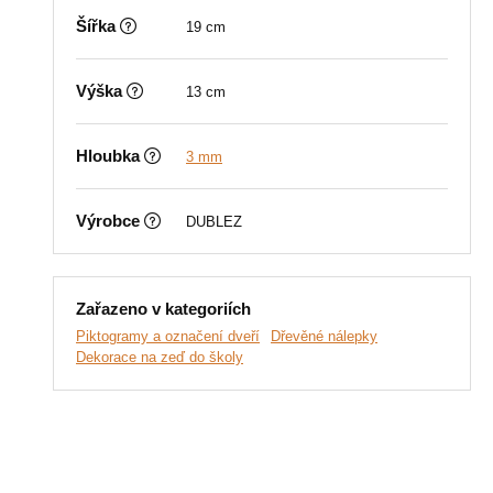
Šířka
19 cm
Výška
13 cm
Hloubka
3 mm
Výrobce
DUBLEZ
Zařazeno v kategoriích
Piktogramy a označení dveří
Dřevěné nálepky
Dekorace na zeď do školy