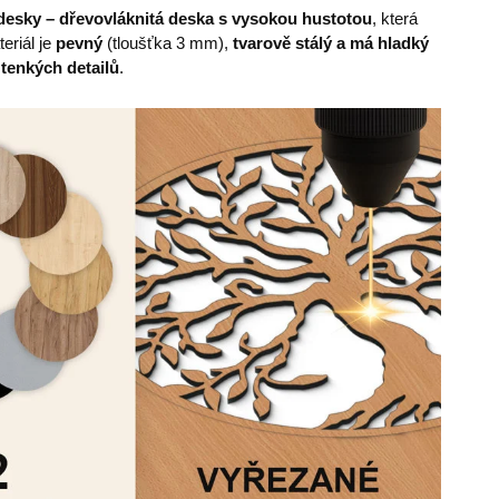
esky – dřevovláknitá deska s vysokou hustotou
, která
eriál je
pevný
(tloušťka 3 mm),
tvarově stálý a má hladký
 tenkých detailů
.