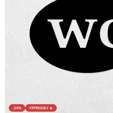
-24%
VÝPRODEJ 🔥