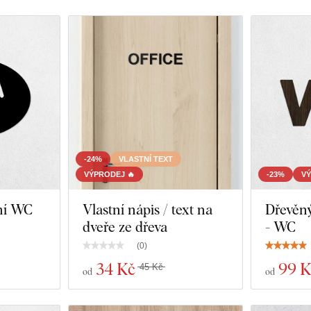
-24%
VLASTNÍ TEXT
VÝPRODEJ 🔥
-23%
VÝ
ní WC
Vlastní nápis / text na
Dřevěný
dveře ze dřeva
- WC
(
0
)
34 Kč
99 K
45 Kč
od
od