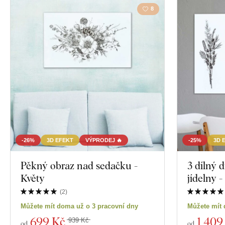
8
-26%
3D EFEKT
VÝPRODEJ 🔥
-25%
3D 
Pěkný obraz nad sedačku -
3 dílný 
Květy
jídelny -
(
2
)
Můžete mít doma už o 3 pracovní dny
Můžete mít 
699 Kč
1 409
939 Kč
od
od