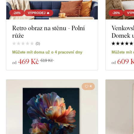
Exkluzivita
Motivace
-24%
VÝPRODEJ 🔥
-26%
VÝP
Materiál
Retro obraz na stěnu - Polní
Venkovsk
Hmyz
růže
Domek u
Hloubka
Film
(
0
)
Můžete mít doma už o 4 pracovní dny
Můžete mít 
Jídlo a nápoje
469 Kč
609 
619 Kč
od
od
Zobrazit 270 pr
4