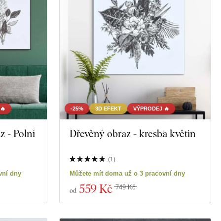
🔥
-25%
3D EFEKT
VÝPRODEJ 🔥
 - Polní
Dřevěný obraz - kresba květin
(
1
)
vní dny
Můžete mít doma už o 3 pracovní dny
559 Kč
749 Kč
od