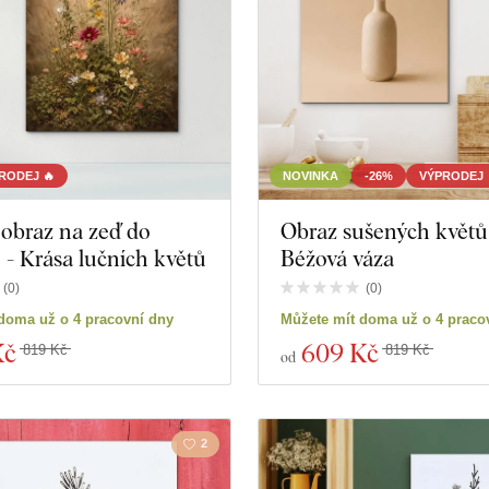
RODEJ 🔥
NOVINKA
-26%
VÝPRODEJ 
obraz na zeď do
Obraz sušených květů
- Krása lučních květů
Béžová váza
(
0
)
(
0
)
doma už o 4 pracovní dny
Můžete mít doma už o 4 praco
Kč
609 Kč
819 Kč
819 Kč
od
2