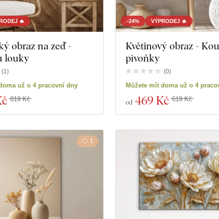
Hudba
Námořn
RODEJ 🔥
-24%
VÝPRODEJ 🔥
ý obraz na zeď -
Květinový obraz - Kou
Vesmír
Sport
 louky
pivoňky
Hry
Portrét
(
1
)
(
0
)
doma už o 4 pracovní dny
Můžete mít doma už o 4 praco
Osobnosti
Svatb
Kč
469 Kč
819 Kč
619 Kč
od
oduktů
Zavřít filtr
1