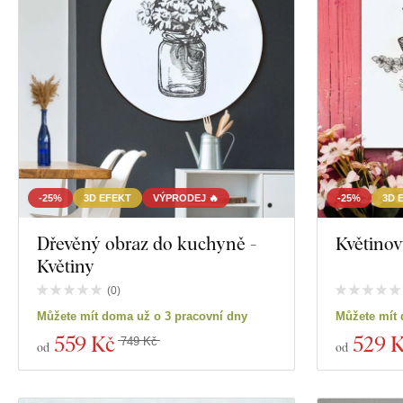
-25%
3D EFEKT
VÝPRODEJ 🔥
-25%
3D 
Dřevěný obraz do kuchyně -
Květinov
Květiny
(
0
)
Můžete mít doma už o 3 pracovní dny
Můžete mít 
559 Kč
529 
749 Kč
od
od