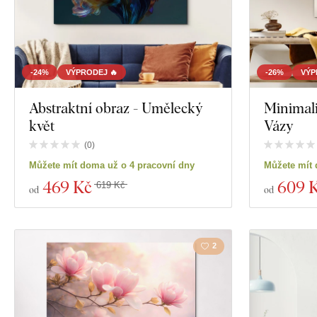
-24%
VÝPRODEJ 🔥
-26%
VÝP
Abstraktní obraz - Umělecký
Minimali
květ
Vázy
(
0
)
Můžete mít doma už o 4 pracovní dny
Můžete mít 
469 Kč
609 
619 Kč
od
od
2