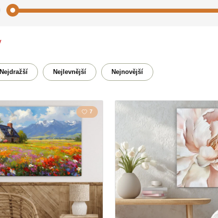
y
Abstrakt
Akty
Bubliny
Budhi
Nejdražší
Nejlevnější
Nejnovější
Domov
Květin
7
Kuchyň
Kůň
Lidé
Manda
Motýli
Přírod
Strom
Srdce
Věnec
Zátiší