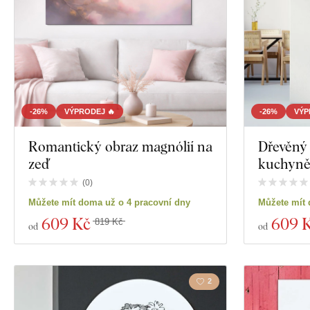
-26%
VÝPRODEJ 🔥
-26%
VÝP
Romantický obraz magnólií na
Dřevěný 
zeď
kuchyně 
(
0
)
Můžete mít doma už o 4 pracovní dny
Můžete mít 
609 Kč
609 
819 Kč
od
od
2