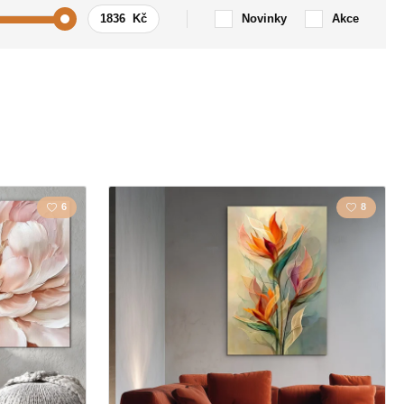
Novinky
Akce
Auto / Motorka
zmus
Citát / Nápis
y
Krajina
6
8
Láska
la
Mapa
a
Polygonal
Sovy
Zvíře