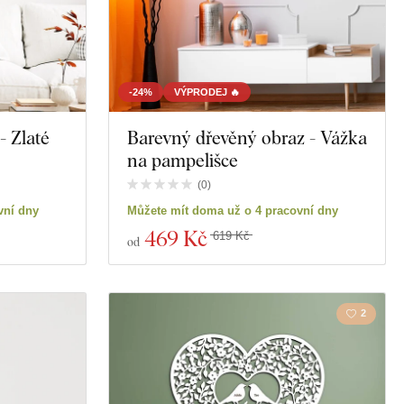
-24%
VÝPRODEJ 🔥
- Zlaté
Barevný dřevěný obraz - Vážka
na pampelišce
(
0
)
vní dny
Můžete mít doma už o 4 pracovní dny
469 Kč
619 Kč
od
2