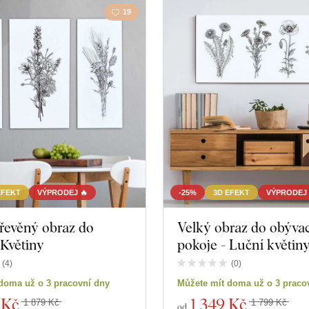
19
EFEKT
VÝPRODEJ 🔥
-25%
3D EFEKT
VÝPRODEJ 
dřevěný obraz do
Velký obraz do obýva
 Květiny
pokoje - Luční květin
(
4
)
(
0
)
doma už o 3 pracovní dny
Můžete mít doma už o 3 praco
 Kč
1 349 Kč
1 879 Kč
1 799 Kč
od