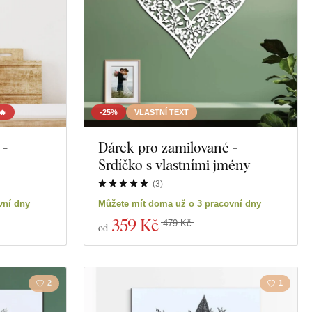
🔥
-25%
VLASTNÍ TEXT
 -
Dárek pro zamilované -
Srdíčko s vlastními jmény
(
3
)
vní dny
Můžete mít doma už o 3 pracovní dny
359 Kč
479 Kč
od
2
1