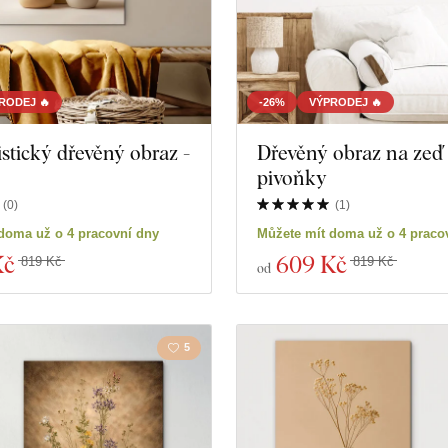
RODEJ 🔥
-26%
VÝPRODEJ 🔥
stický dřevěný obraz -
Dřevěný obraz na zeď 
pivoňky
(
0
)
(
1
)
doma už o 4 pracovní dny
Můžete mít doma už o 4 praco
Kč
609 Kč
819 Kč
819 Kč
od
5