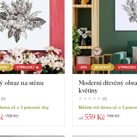
EFEKT
VÝPRODEJ 🔥
-25%
3D EFEKT
VÝPRODEJ 
ý obraz na stěnu
Moderní dřevěný obraz
květiny
(
0
)
(
0
)
doma už o 3 pracovní dny
Můžete mít doma už o 3 praco
Kč
559 Kč
709 Kč
749 Kč
od