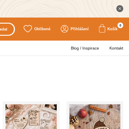
0
Oblíbené
Přihlášení
Košík
edat
Blog / Inspirace
Kontakt