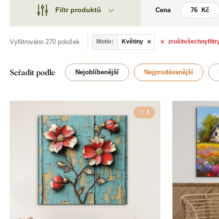
Filtr produktů
Cena
Motiv
Motiv
Styl
Vyfiltrováno 270 položek
Motiv:
Květiny
zrušit
všechny
filtr
Auta
Typ
Anděl
Seřadit podle
Nejoblíbenější
Nejprodávanější
Tvar
Cestování
Umístění
1
Křesťanství
Orientace
Lapač snů
Dekor
Město
Barva
Rodina
Vlastní text
Tvář
Technologie výroby