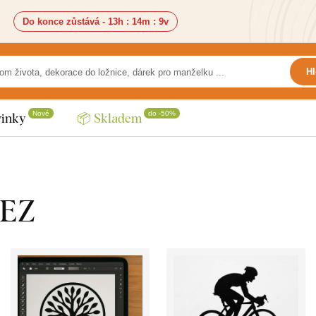
Do konce zůstává -
13h
:
14m
:
7v
Hl
Nové
do -50%
inky
📦 Skladem
LEZ