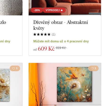
ictví
Motorky
-26%
VÝPRODEJ 🔥
zlo
Dřevěný obraz - Abstraktní
Vzdělání
květy
Spiritualita
(
1
)
vní dny
Můžete mít doma už o 4 pracovní dny
a
609 Kč
819 Kč
od
1
1